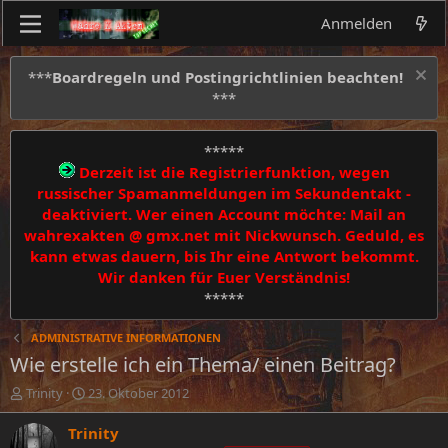
Anmelden
***
Boardregeln und Postingrichtlinien beachten!
***
*****
Derzeit ist die Registrierfunktion, wegen
russischer Spamanmeldungen im Sekundentakt -
deaktiviert. Wer einen Account möchte: Mail an
wahrexakten @ gmx.net mit Nickwunsch. Geduld, es
kann etwas dauern, bis Ihr eine Antwort bekommt.
Wir danken für Euer Verständnis!
*****
ADMINISTRATIVE INFORMATIONEN
Wie erstelle ich ein Thema/ einen Beitrag?
E
E
Trinity
23. Oktober 2012
r
r
s
s
Trinity
t
t