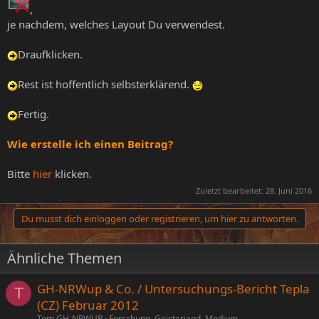
,
je nachdem, welches Layout Du verwendest.
Draufklicken.
Rest ist hoffentlich selbsterklärend.
Fertig.
Wie erstelle ich einen Beitrag?
Bitte
hier
klicken.
Zuletzt bearbeitet:
28. Juni 2016
Du musst dich einloggen oder registrieren, um hier zu antworten.
Ähnliche Themen
GH-NRWup & Co. / Untersuchungs-Bericht Tepla
T
(CZ) Februar 2012
Tom GH-NRWUP
Forschung, Geisterjagd, Medium