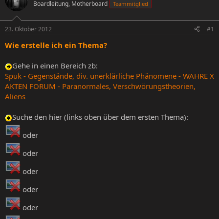
Boardleitung, Motherboard
Teammitglied
e
e
l
l
l
l
23. Oktober 2012
#1
e
t
r
a
Wie erstelle ich ein Thema?
m
Gehe in einen Bereich zb:
Spuk - Gegenstände, div. unerklärliche Phänomene - WAHRE X
AKTEN FORUM - Paranormales, Verschwörungstheorien,
Aliens
Suche den hier (links oben über dem ersten Thema):
oder
oder
oder
oder
oder