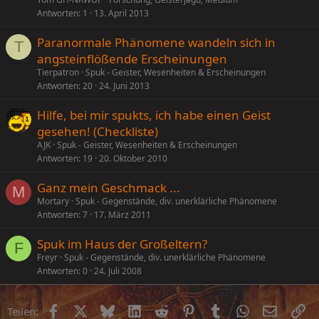
Antworten
1
13. April 2013
Paranormale Phänomene wandeln sich in
T
angsteinflößende Erscheinungen
Tierpatron
Spuk - Geister, Wesenheiten & Erscheinungen
Antworten
20
24. Juni 2013
Hilfe, bei mir spukts, ich habe einen Geist
gesehen! (Checkliste)
AJK
Spuk - Geister, Wesenheiten & Erscheinungen
Antworten
19
20. Oktober 2010
Ganz mein Geschmack ...
M
Mortary
Spuk - Gegenstände, div. unerklärliche Phänomene
Antworten
7
17. März 2011
Spuk im Haus der Großeltern?
F
Freyr
Spuk - Gegenstände, div. unerklärliche Phänomene
Antworten
0
24. Juli 2008
Facebook
X (Twitter)
Bluesky
LinkedIn
Reddit
Pinterest
Tumblr
WhatsApp
E-Mail
Li
Teilen: