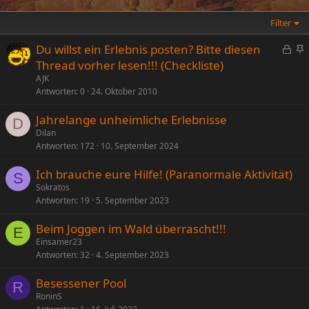
Filter
G
Du willst ein Erlebnis posten? Bitte diesen
e
n
Thread vorher lesen!!! (Checkliste)
s
g
AJK
p
e
Antworten
0
24. Oktober 2010
e
p
Jahrelange unheimliche Erlebnisse
r
i
D
Dilan
r
n
Antworten
172
10. September 2024
t
n
t
Ich brauche eure Hilfe! (Paranormale Aktivität)
S
Sokratos
Antworten
19
5. September 2023
Beim Joggen im Wald überrascht!!!
E
Einsamer23
Antworten
32
4. September 2023
Besessener Pool
R
RoninS