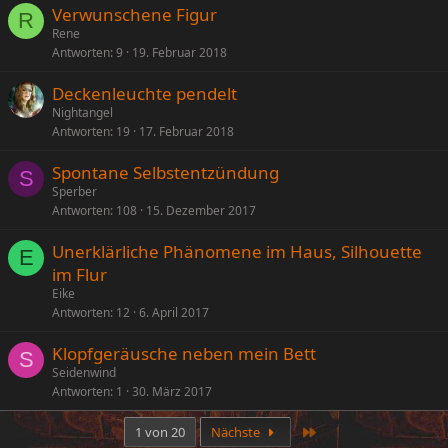
Verwunschene Figur
R
Rene
Antworten
9
19. Februar 2018
Deckenleuchte pendelt
Nightangel
Antworten
19
17. Februar 2018
Spontane Selbstentzündung
S
Sperber
Antworten
108
15. Dezember 2017
Unerklärliche Phänomene im Haus, Silhouette
E
im Flur
Eike
Antworten
12
6. April 2017
Klopfgeräusche neben mein Bett
S
Seidenwind
Antworten
1
30. März 2017
Letzte
1 von 20
Nächste