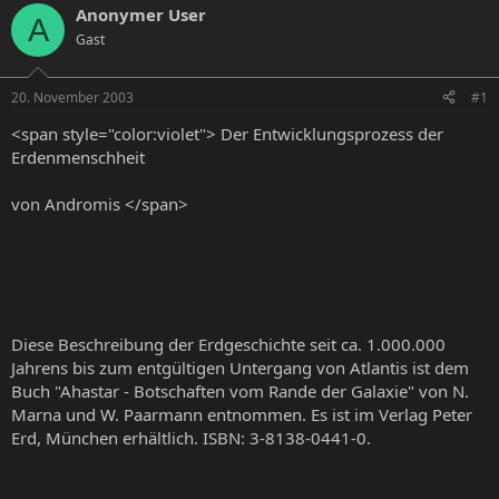
s
s
Anonymer User
A
t
t
Gast
e
e
l
l
l
l
20. November 2003
#1
e
t
r
a
<span style="color:violet"> Der Entwicklungsprozess der
m
Erdenmenschheit
von Andromis </span>
Diese Beschreibung der Erdgeschichte seit ca. 1.000.000
Jahrens bis zum entgültigen Untergang von Atlantis ist dem
Buch "Ahastar - Botschaften vom Rande der Galaxie" von N.
Marna und W. Paarmann entnommen. Es ist im Verlag Peter
Erd, München erhältlich. ISBN: 3-8138-0441-0.