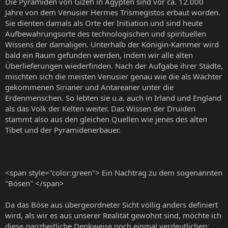
Die Pyramiden von Gizeh in Ägypten sind vor ca. 12.000
Jahre von dem Venusier Hermes Trismegistos erbaut worden.
Sie dienten damals als Orte der Initiation und sind heute
Aufbewahrungsorte des technologischen und spirituellen
Wissens der damaligen. Unterhalb der Königin-Kammer wird
bald ein Raum gefunden werden, indem wir alle alten
Überlieferungen wiederfinden. Nach der Aufgabe ihrer Städte,
mischten sich die meisten Venusier genau wie die als Wächter
gekommenen Sirianer und Antareaner unter die
Erdenmenschen. So lebten sie u.a. auch in Irland und England
als das Volk der Kelten weiter. Das Wissen der Druiden
stammt also aus den gleichen Quellen wie jenes des alten
Tibet und der Pyramidenerbauer.
<span style="color:green"> Ein Nachtrag zu dem sogenannten
"Bösen" </span>
Da das Böse aus übergeordneter Sicht völlig anders definiert
wird, als wir es aus unserer Realität gewohnt sind, möchte ich
diese ganzheitliche Denkweise noch einmal verdeutlichen: