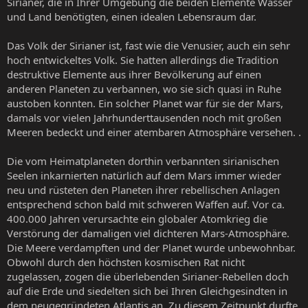
Sirianer, die in Ihrer Umgebung die beiden Elemente Wasser
und Land benötigten, einen idealen Lebensraum dar.
Das Volk der Sirianer ist, fast wie die Venusier, auch ein sehr
hoch entwickeltes Volk. Sie hatten allerdings die Tradition
destruktive Elemente aus ihrer Bevölkerung auf einen
anderen Planeten zu verbannen, wo sie sich quasi in Ruhe
austoben konnten. Ein solcher Planet war für sie der Mars,
damals vor vielen Jahrhunderttausenden noch mit großen
Meeren bedeckt und einer atembaren Atmosphäre versehen. .
Die vom Heimatplaneten dorthin verbannten sirianischen
Seelen inkarnierten natürlich auf dem Mars immer wieder
neu und rüsteten den Planeten ihrer rebellischen Anlagen
entsprechend schon bald mit schweren Waffen auf. Vor ca.
400.000 Jahren verursachte ein globaler Atomkrieg die
Verstörung der damaligen viel dichteren Mars-Atmosphäre.
Die Meere verdampften und der Planet wurde unbewohnbar.
Obwohl durch den höchsten kosmischen Rat nicht
zugelassen, zogen die überlebenden Sirianer-Rebellen doch
auf die Erde und siedelten sich bei Ihren Gleichgesindten in
dem neugegründeten Atlantis an. Zu diesem Zeitpunkt durfte