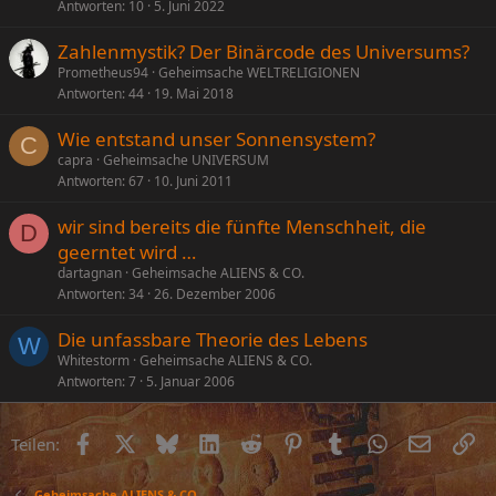
Antworten
10
5. Juni 2022
Zahlenmystik? Der Binärcode des Universums?
Prometheus94
Geheimsache WELTRELIGIONEN
Antworten
44
19. Mai 2018
Wie entstand unser Sonnensystem?
C
capra
Geheimsache UNIVERSUM
Antworten
67
10. Juni 2011
wir sind bereits die fünfte Menschheit, die
D
geerntet wird …
dartagnan
Geheimsache ALIENS & CO.
Antworten
34
26. Dezember 2006
Die unfassbare Theorie des Lebens
W
Whitestorm
Geheimsache ALIENS & CO.
Antworten
7
5. Januar 2006
Facebook
X (Twitter)
Bluesky
LinkedIn
Reddit
Pinterest
Tumblr
WhatsApp
E-Mail
Li
Teilen:
Geheimsache ALIENS & CO.