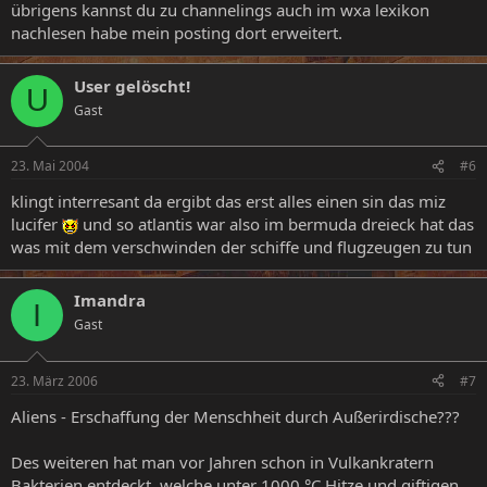
übrigens kannst du zu channelings auch im wxa lexikon
nachlesen habe mein posting dort erweitert.
User gelöscht!
U
Gast
23. Mai 2004
#6
klingt interresant da ergibt das erst alles einen sin das miz
lucifer
und so atlantis war also im bermuda dreieck hat das
was mit dem verschwinden der schiffe und flugzeugen zu tun
Imandra
I
Gast
23. März 2006
#7
Aliens - Erschaffung der Menschheit durch Außerirdische???
Des weiteren hat man vor Jahren schon in Vulkankratern
Bakterien entdeckt, welche unter 1000 °C Hitze und giftigen