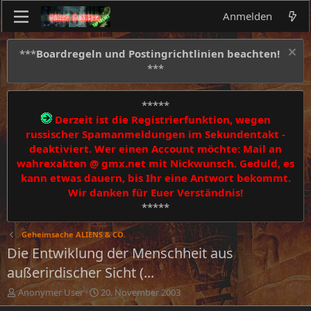
Anmelden
***
Boardregeln und Postingrichtlinien beachten!
***
*****
Derzeit ist die Registrierfunktion, wegen
russischer Spamanmeldungen im Sekundentakt -
deaktiviert. Wer einen Account möchte: Mail an
wahrexakten @ gmx.net mit Nickwunsch. Geduld, es
kann etwas dauern, bis Ihr eine Antwort bekommt.
Wir danken für Euer Verständnis!
*****
Geheimsache ALIENS & CO.
Die Entwiklung der Menschheit aus
außerirdischer Sicht (...
E
E
Anonymer User
20. November 2003
r
r