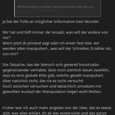
All diese vielen gezielten Desinformation oder Zensur,
machen es echt fragwürdig.
Zum Vergrößern anklicken....
Wo sind die Regulatoren hin verschwunden ?
Ja bei der Fülle an möglicher Information kein Wunder.
Wer sind die Manipulatoren ?
Mir hat und hilft immer der Ansatz, was will der andere von
mir?
Wenn jetzt zb jemand sagt oder ich einen Text lese -wir
werden allen manipuliert-, was will der Schreiber, Erzähler etc.
von mir?
Die Tatsache, das der Mensch sich generell konstruktiv
gegeneinander verhaltet, lässt mich ziemlich daran zweifeln,
dass es eine globale Elite gibt, welche gezielt manipuliert.
Aber natürlich nicht, das sie es nicht versucht!
Doch zwischen versuchen und tatsächlich umsetzen mit
gewollten Auslauf der Manipulation liegen wohl Welten.
Früher war ich auch mehr angetan von der Idee, das es etwas
gibt, was alles erklärt. Eh all das esoterische und das ganze