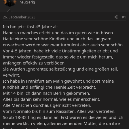
neugierig
e
e
l
l
l
l
26. September 2023
#1
e
t
r
a
Ich bin jetzt fast 45 Jahre alt.
m
Habe so manches erlebt und das im guten wie in bösen.
Hatte eine sehr schöne Kindheit und auch das langsam
erwachsen werden war zwar turbulent aber auch sehr schön.
Vor 4-5 Jahren, habe ich viele Unstimmigkeiten erlebt und
immer wieder festgestellt, das so viele um mich herum,
anfangen effektiv zu verblöden.
Sie wurden Ignoranter, selbstsüchtig und eine großen Teil,
verwirrt.
Ich habe in Frankfurt am Main gewohnt und dort meine
Kindheit und anfängliche Teenie Zeit verbracht.
Mit 14 bin ich dann nach Berlin gekommen.
Alles bis dahin sehr normal, wie es mir erscheint.
Alle Menschen durchaus gemischt vertreten.
Vom Normalo bis hin zum Rassisten. Alles war vertreten.
So ab 18-32 fing es dann an. Erst waren es die vielen und ich
meine wirklich vielen, alleinerziehenden Mütter, die da ihre