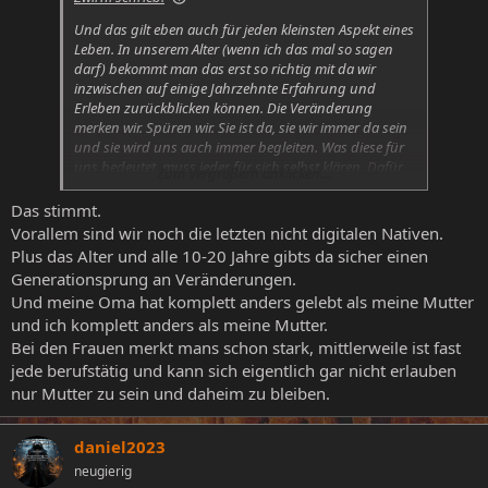
Und das gilt eben auch für jeden kleinsten Aspekt eines
Leben. In unserem Alter (wenn ich das mal so sagen
darf) bekommt man das erst so richtig mit da wir
inzwischen auf einige Jahrzehnte Erfahrung und
Erleben zurückblicken können. Die Veränderung
merken wir. Spüren wir. Sie ist da, sie wir immer da sein
und sie wird uns auch immer begleiten. Was diese für
uns bedeutet, muss jeder für sich selbst klären. Dafür
Zum Vergrößern anklicken....
gibt es kein Allheilmittel.
Das stimmt.
Vorallem sind wir noch die letzten nicht digitalen Nativen.
Plus das Alter und alle 10-20 Jahre gibts da sicher einen
Generationsprung an Veränderungen.
Und meine Oma hat komplett anders gelebt als meine Mutter
und ich komplett anders als meine Mutter.
Bei den Frauen merkt mans schon stark, mittlerweile ist fast
jede berufstätig und kann sich eigentlich gar nicht erlauben
nur Mutter zu sein und daheim zu bleiben.
daniel2023
neugierig