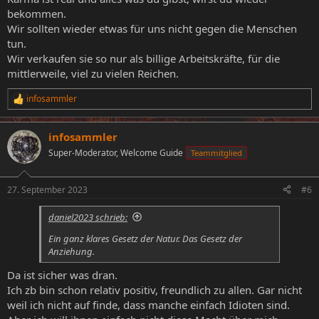
bekommen.
Wir sollten wieder etwas für uns nicht gegen die Menschen
tun.
Wir verkaufen sie so nur als billige Arbeitskräfte, für die
mittlerweile, viel zu vielen Reichen.
infosammler
R
e
a
infosammler
k
t
Super-Moderator, Welcome Guide
Teammitglied
i
o
n
27. September 2023
#6
e
n
daniel2023 schrieb:
:
Ein ganz klares Gesetz der Natur. Das Gesetz der
Anziehung.
Da ist sicher was dran.
Ich zb bin schon relativ positiv, freundlich zu allen. Gar nicht
weil ich nicht auf finde, dass manche einfach Idioten sind.