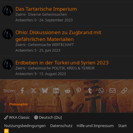
Das Tartarische Imperium
Zwirni
Diverse Geheimsachen
Antworten
0
24. September 2023
Ohio: Diskussionen zu Zugbrand mit
gefährlichen Materialien
Zwirni
Geheimsache WIRT$CHAFT
Antworten
5
25. Juni 2023
Erdbeben in der Türkei und Syrien 2023
Zwirni
Geheimsache POLITIK, KRIEG & TERROR
Antworten
9
15. August 2023
Facebook
X (Twitter)
Bluesky
LinkedIn
Reddit
Pinterest
Tumblr
WhatsApp
E-Mail
Li
Teilen:
Philosophie
WXA Classic
Deutsch [Du]
Nutzungsbedingungen
Datenschutz
Hilfe und Impressum
Start
R