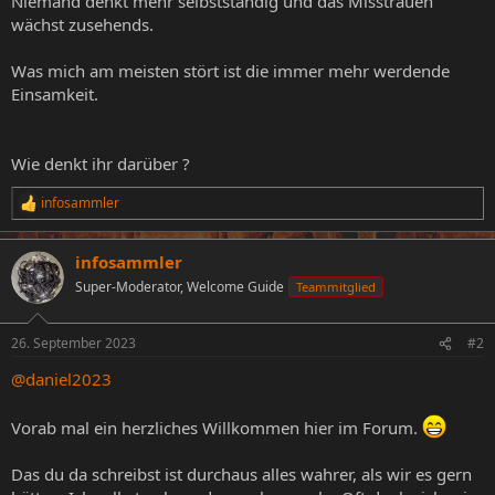
Niemand denkt mehr selbstständig und das Misstrauen
wächst zusehends.
Was mich am meisten stört ist die immer mehr werdende
Einsamkeit.
Wie denkt ihr darüber ?
infosammler
R
e
a
infosammler
k
t
Super-Moderator, Welcome Guide
Teammitglied
i
o
n
26. September 2023
#2
e
n
@daniel2023
:
Vorab mal ein herzliches Willkommen hier im Forum.
Das du da schreibst ist durchaus alles wahrer, als wir es gern