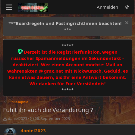
Anmelden
***
Boardregeln und Postingrichtlinien beachten!
***
*****
Derzeit ist die Registrierfunktion, wegen
russischer Spamanmeldungen im Sekundentakt -
deaktiviert. Wer einen Account möchte: Mail an
wahrexakten @ gmx.net mit Nickwunsch. Geduld, es
kann etwas dauern, bis Ihr eine Antwort bekommt.
Wir danken für Euer Verständnis!
*****
Philosophie
Fühlt ihr auch die Veränderung ?
E
E
daniel2023
26. September 2023
r
r
s
s
daniel2023
t
t