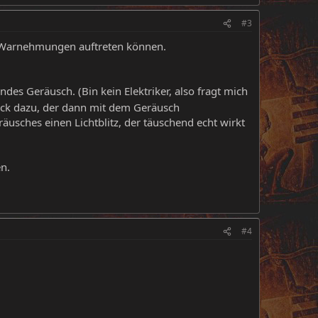
#3
e Warnehmungen auftreten können.
es Geräusch. (Bin kein Elektriker, also fragt mich
uck dazu, der dann mit dem Geräusch
äusches einen Lichtblitz, der täuschend echt wirkt
n.
#4