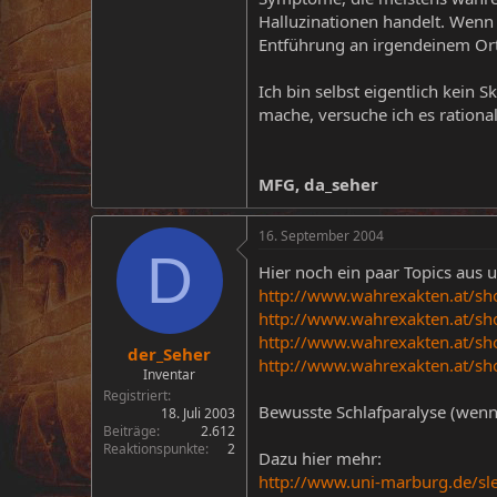
Halluzinationen handelt. Wenn
Entführung an irgendeinem Ort 
Ich bin selbst eigentlich kein S
mache, versuche ich es rational
MFG, da_seher
16. September 2004
D
Hier noch ein paar Topics aus
http://www.wahrexakten.at/s
http://www.wahrexakten.at/s
http://www.wahrexakten.at/s
der_Seher
http://www.wahrexakten.at/s
Inventar
Registriert
Bewusste Schlafparalyse (wenn 
18. Juli 2003
Beiträge
2.612
Reaktionspunkte
2
Dazu hier mehr:
http://www.uni-marburg.de/sl