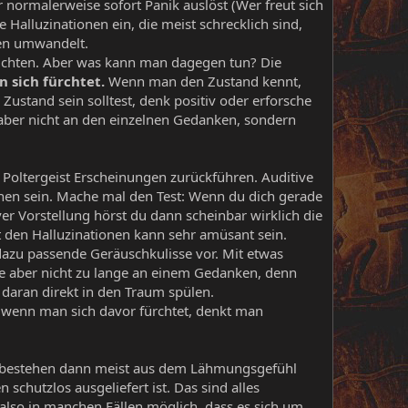
 normalerweise sofort Panik auslöst (Wer freut sich
alluzinationen ein, die meist schrecklich sind,
en umwandelt.
erichten. Aber was kann man dagegen tun? Die
 sich fürchtet.
Wenn man den Zustand kennt,
ustand sein solltest, denk positiv oder erforsche
aber nicht an den einzelnen Gedanken, sondern
 Poltergeist Erscheinungen zurückführen. Auditive
nen sein. Mache mal den Test: Wenn du dich gerade
er Vorstellung hörst du dann scheinbar wirklich die
t den Halluzinationen kann sehr amüsant sein.
 dazu passende Geräuschkulisse vor. Mit etwas
rre aber nicht zu lange an einem Gedanken, denn
 daran direkt in den Traum spülen.
e wenn man sich davor fürchtet, denkt man
en bestehen dann meist aus dem Lähmungsgefühl
chutzlos ausgeliefert ist. Das sind alles
 also in manchen Fällen möglich, dass es sich um