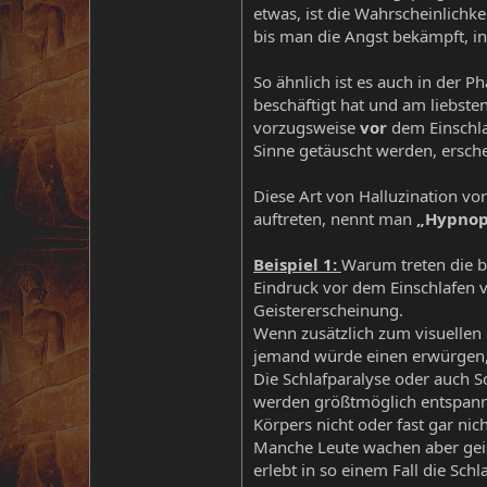
etwas, ist die Wahrscheinlichke
bis man die Angst bekämpft, in
So ähnlich ist es auch in der 
beschäftigt hat und am liebsten
vorzugsweise
vor
dem Einschla
Sinne getäuscht werden, ersche
Diese Art von Halluzination v
auftreten, nennt man
„Hypnop
Beispiel 1:
Warum treten die b
Eindruck vor dem Einschlafen v
Geistererscheinung.
Wenn zusätzlich zum visuellen
jemand würde einen erwürgen,
Die Schlafparalyse oder auch Sc
werden größtmöglich entspannt
Körpers nicht oder fast gar ni
Manche Leute wachen aber geis
erlebt in so einem Fall die Sch