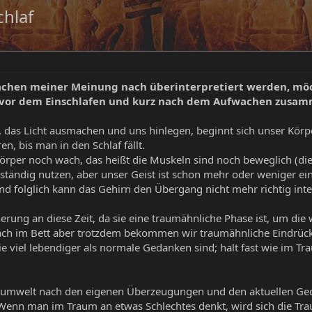
chlaf
achen meiner Meinung nach überinterpretiert werden, möc
t vor dem Einschlafen und kurz nach dem Aufwachen zusa
 das Licht ausmachen und uns hinlegen, beginnt sich unser Körp
, bis man in den Schlaf fällt.
Körper noch wach, das heißt die Muskeln sind noch beweglich (die
lständig nutzen, aber unser Geist ist schon mehr oder weniger ei
und folglich kann das Gehirn den Übergang nicht mehr richtig in
erung an diese Zeit, da sie eine traumähnliche Phase ist, um die
ch im Bett aber trotzdem bekommen wir traumähnliche Eindrücke
ie viel lebendiger als normale Gedanken sind; halt fast wie im T
Traumwelt nach den eigenen Überzeugungen und den aktuellen G
 Wenn man im Traum an etwas Schlechtes denkt, wird sich die T