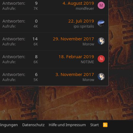
Antworten
9
4. August 2019
M
Aufrufe
7K
mondfeuer
Antworten
0
22. Juli 2019
Aufrufe
4K
ipsi spiritalis
Antworten
14
29. November 2017
Aufrufe
6K
Morow
Antworten
8
18. Februar 2019
N
Aufrufe
6K
N0TIME
Antworten
6
3. November 2017
Aufrufe
5K
Morow
dingungen
Datenschutz
Hilfe und Impressum
Start
R
S
S