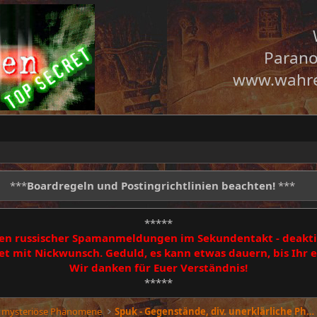
Parano
www.wahre
***
Boardregeln und Postingrichtlinien beachten!
***
*****
egen russischer Spamanmeldungen im Sekundentakt - deakti
 mit Nickwunsch. Geduld, es kann etwas dauern, bis Ihr
Wir danken für Euer Verständnis!
*****
 mysteriöse Phänomene
Spuk - Gegenstände, div. unerklärliche Phänomene