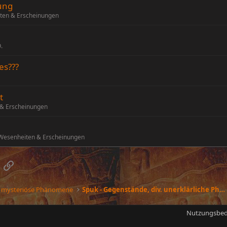
ung
iten & Erscheinungen
.
es???
t
 & Erscheinungen
, Wesenheiten & Erscheinungen
App
-Mail
Link
 mysteriöse Phänomene
Spuk - Gegenstände, div. unerklärliche Phänomene
Nutzungsbe