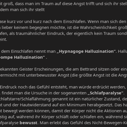
it groß, dass man im Traum auf diese Angst trifft und sich ihr st
dem man sich ihr stellt
Phase kurz vor und kurz nach dem Einschlafen. Wenn man sich den
 lieber keinem begegnen möchte, ist die Wahrscheinlichkeit groß, 
fen, als traumähnlicher Eindruck, der eigentlich kein Traum son
int.
or dem Einschlafen nennt man
„Hypnagoge Halluzination“
. Hal
ompe Halluzination“
.
ekannten Geister Erscheinungen, die am Bettrand sitzen oder ein
ermischt mit unterbewusster Angst (die größte Angst ist die An
 Eindruck noch das Gefühl entsteht, man würde erdrückt werden, 
 findet man die Ursuche in der sogenannten
„Schlafparalyse“
.
hlafstarre/Schlaflähmung genannt ist ein natürlicher Zustand, der
 und der Hautwiderstand auf ein Minimum herabgesetzt. Das hat 
cht bewegt werden können, damit der Körper nicht die Aktionen au
tig auf, während ihr Körper schläft oder schlafen ein, während
lafparalyse
bewusst
. Man erlebt das Gefühl des Nicht-Bewegen-K