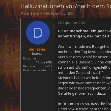
Halluzinationen vor/nach dem S
E
E
der_Seher
16. September 2004
r
r
s
s
16. September 2004
t
t
D
Hi! Da manchmal ein paar S
e
e
l
l
näher bringen, der mit Zei
l
l
e
t
Wenn wir müde ins Bett gehen,
der_Seher
r
a
nochmal den Tag Revue passieren
m
Inventar
Kurz vor dem Schlaf ist unser 
Registriert
können alle unsere 5 Sinne vol
18. Juli 2003
Beiträge
2.612
schon auf „Schlaf“ umgestellt 
Reaktionspunkte
2
mit in den Zustand „wach“.
Meistens haben wir keine Erinn
liegen wir zwar immer noch wa
Bilder oder Bildersequenzen, d
Gefühle gehören auch dazu.
Im Traum ist es so, dass die 
Unterbewusstsein geprägt ist.