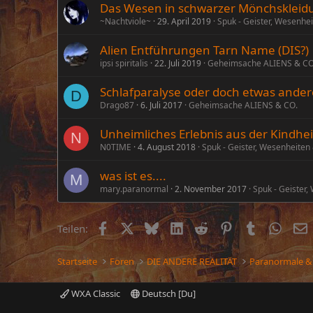
Das Wesen in schwarzer Mönchskleid
~Nachtviole~
29. April 2019
Spuk - Geister, Wesenhe
Alien Entführungen Tarn Name (DIS?)
ipsi spiritalis
22. Juli 2019
Geheimsache ALIENS & CO
Schlafparalyse oder doch etwas ander
D
Drago87
6. Juli 2017
Geheimsache ALIENS & CO.
Unheimliches Erlebnis aus der Kindhei
N
N0TIME
4. August 2018
Spuk - Geister, Wesenheiten
was ist es....
M
mary.paranormal
2. November 2017
Spuk - Geister
Facebook
X (Twitter)
Bluesky
LinkedIn
Reddit
Pinterest
Tumblr
Whats
E
Teilen:
Startseite
Foren
DIE ANDERE REALITÄT
Paranormale &
WXA Classic
Deutsch [Du]