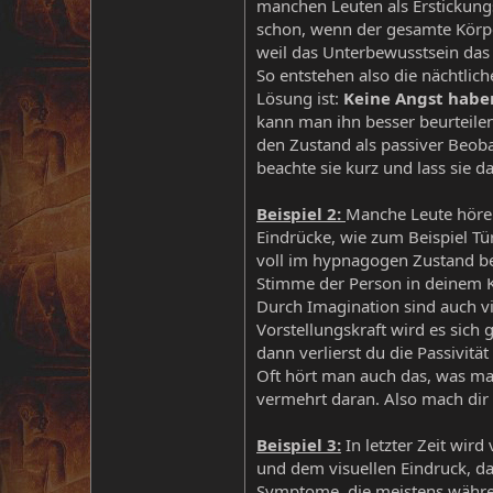
manchen Leuten als Erstickungs
schon, wenn der gesamte Körpe
weil das Unterbewusstsein da
So entstehen also die nächtlic
Lösung ist:
Keine Angst habe
kann man ihn besser beurteilen
den Zustand als passiver Beob
beachte sie kurz und lass sie d
Beispiel 2:
Manche Leute hören
Eindrücke, wie zum Beispiel T
voll im hypnagogen Zustand bef
Stimme der Person in deinem Ko
Durch Imagination sind auch vi
Vorstellungskraft wird es sich
dann verlierst du die Passivit
Oft hört man auch das, was ma
vermehrt daran. Also mach dir k
Beispiel 3:
In letzter Zeit wi
und dem visuellen Eindruck, da
Symptome, die meistens während