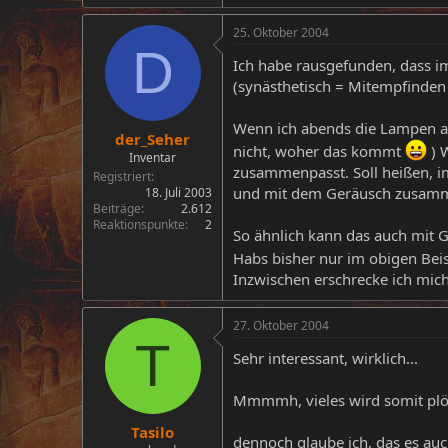
25. Oktober 2004
D
Ich habe rausgefunden, dass 
(synästhetisch = Mitempfinden
Wenn ich abends die Lampen aus
der_Seher
nicht, woher das kommt
) 
Inventar
zusammenpasst. Soll heißen, im
Registriert
und mit dem Geräusch zusamm
18. Juli 2003
Beiträge
2.612
Reaktionspunkte
2
So ähnlich kann das auch mit G
Habs bisher nur im obigen Beis
Inzwischen erschrecke ich mich
27. Oktober 2004
T
Sehr interessant, wirklich...
Mmmmh, vieles wird somit plötz
Tasilo
dennoch glaube ich, das es auch