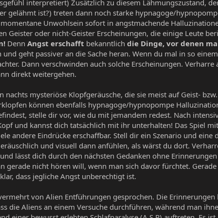
gefühl interpretiert) Zusätzlich zu diesem Lähmungszustand, der
r gelähmt ist?) treten dann noch starke hypnagoge/hypnopompe H
s momentane Unwohlsein sofort in angstmachende Halluzination
hen Geister oder nicht-Geister Erscheinungen, die einige Leute b
n!
Denn
Angst erschafft
bekanntlich
die Dinge, vor denen man
 und geht passiver an die Sache heran. Wenn du mal in so einem Z
achter. Dann verschwinden auch solche Erscheinungen. Verharre 
ann direkt weitergehen.
 nachts mysteriöse Klopfgeräusche, die sie meist auf Geist- bzw.
ürklopfen können ebenfalls hypnagoge/hypnopompe Halluzinatio
indest, stelle dir vor, wie du mit jemandem redest. Nach intensiv
pf und kannst dich tatsächlich mit ihr unterhalten! Das Spiel mi
ele andere Eindrücke erschaffbar. Stell dir ein Szenario und eine
 geräuschlich und visuell dann anfühlen, als wärst du dort. Verha
ät und lässt dich durch den nächsten Gedanken ohne Erinnerungen
n gerade nicht hören will, wenn man sich davor fürchtet. Gerad
lar, dass jegliche Angst unberechtigt ist.
rd vermehrt von Alien Entführungen gesprochen. Die Erinnerung
ss die Aliens an einem Versuche durchführen, während man ihnen s
 einer bewusst erlebten Schlafparalyse (A.S.P) auftreten. Es ist