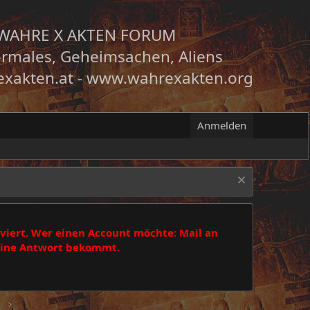
WAHRE X AKTEN FORUM
rmales, Geheimsachen, Aliens
xakten.at
-
www.wahrexakten.org
Anmelden
viert. Wer einen Account möchte: Mail an
 eine Antwort bekommt.