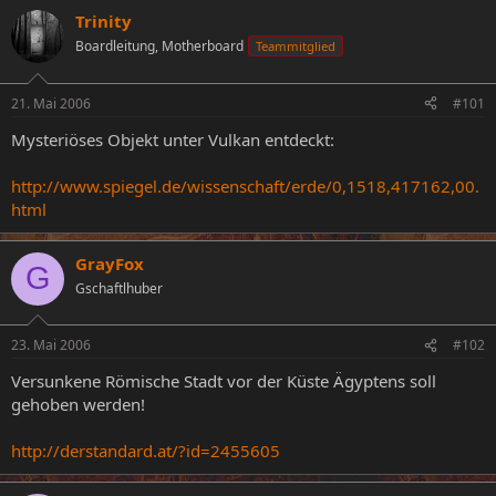
s
s
Trinity
t
t
Boardleitung, Motherboard
Teammitglied
e
e
l
l
l
l
21. Mai 2006
#101
e
t
r
a
Mysteriöses Objekt unter Vulkan entdeckt:
m
http://www.spiegel.de/wissenschaft/erde/0,1518,417162,00.
html
GrayFox
G
Gschaftlhuber
23. Mai 2006
#102
Versunkene Römische Stadt vor der Küste Ägyptens soll
gehoben werden!
http://derstandard.at/?id=2455605