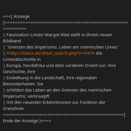
===[ Anzeige
]===============================================
=========
| Faszination Limes! Margot Klee stellt in Ihrem neuen
Bildband
| "Grenzen des Imperiums. Leben am roemischen Limes"
| <
http://theiss.de/detail_search.php?n=947
> die
Limesabschnitte in
| Europa, Nordafrika und dem vorderen Orient vor: ihre
Geschichte, ihre
| Einbettung in die Landschaft, ihre regionalen
Besonderheiten. Sie
| schildert das Leben an den Grenzen des roemischen
Imperiums, verknuepft
| mit den neuesten Erkenntnissen zur Funktion der
Grenzlinie.
==============================================[
Ende der Anzeige ]====