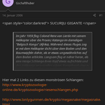
G
Gschaftlhuber
e
e
l
l
l
l
14. Januar 2006
#1
e
t
r
a
<span style="color:darkred"> SUCURIJU GIGANTE </span>
m
Im Jahr 1959 flog Colonel Rene van Lierde mit seinem
Helikopter über die Provinz Katanga im damaligen
"Belgisch Kongo" (Afrika). Während dieses Fluges zog
er mit dem Helikopter dicht über dem Boden und den
Baumwipfeln dahin, als er etwas ungewöhnliches auf
dem Boden erblickte. Langsam flog er näher heran, als
eine riesige Schlange ihren Kopf etwas aufrichtete und
den Helikopter anzugreifen schien. Kurzerhand stieg er
Zum Vergrößern anklicken....
mit dem Helikopter in die Höhe und machte einige
Aufnahmen von diesem gewaltigen Tier. Er schätze die
Größe dieser riesigen Schlange auf etwa 14 bis 16
Hier mal 2 Links zu diesen monströsen Schlangen:
Meter länge. Als die Photos entwickelt waren, legte er
http://www.kryptozoologie-
diese verschiedenen Zoologen vor, welche auf etwa die
online.de/kryptozoologie/riesenschlangen.php
selbe Größe der Schlange kamen, doch leider gab es
neben diesen Photos keinen weiteren Beweis für die
http://www.lonlygunmen.de/krypto/megasnake/megasnake.
Existenz einer solch gewaltigen Schlange im Herzen
von Afrika
html