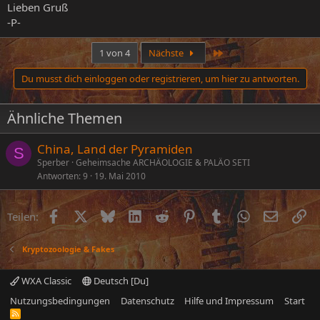
Lieben Gruß
-P-
Letzte
1 von 4
Nächste
Du musst dich einloggen oder registrieren, um hier zu antworten.
Ähnliche Themen
China, Land der Pyramiden
S
Sperber
Geheimsache ARCHÄOLOGIE & PALÄO SETI
Antworten
9
19. Mai 2010
Facebook
X (Twitter)
Bluesky
LinkedIn
Reddit
Pinterest
Tumblr
WhatsApp
E-Mail
Li
Teilen:
Kryptozoologie & Fakes
WXA Classic
Deutsch [Du]
Nutzungsbedingungen
Datenschutz
Hilfe und Impressum
Start
R