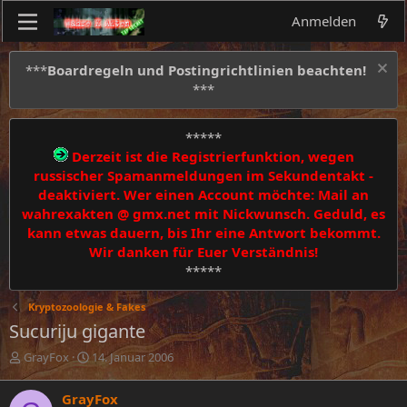
Anmelden
***
Boardregeln und Postingrichtlinien beachten!
***
*****
Derzeit ist die Registrierfunktion, wegen
russischer Spamanmeldungen im Sekundentakt -
deaktiviert. Wer einen Account möchte: Mail an
wahrexakten @ gmx.net mit Nickwunsch. Geduld, es
kann etwas dauern, bis Ihr eine Antwort bekommt.
Wir danken für Euer Verständnis!
*****
Kryptozoologie & Fakes
Sucuriju gigante
E
E
GrayFox
14. Januar 2006
r
r
s
s
GrayFox
t
t