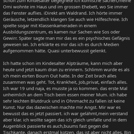
Schon zum Kindesalter begegnete ich komische Sachen,meine
Omi wohnte im Haus und im grossen Ehebett, wo Sie immer
das Fenster auflies. iDirekt am Waldrand. Ich hörte immer
Geräusche, letzendlich klangen Sie auch wie Hilfeschreie. Ich
spielte sogar mit Klassenkameraden in einem
Ausbildungszentrum, es kamen nur Sachen wie Sos oder
Gewirr. Später sagte man mir das es ein psychisches Gefägnis
gewesen sei. Ich erklärte es mir das ich es durch Medien
aufgenommen hätte. Quasi unterbewusst gelenkt.
Ich hatte schon im Kindesalter Alpträume, kann mich aber
heute und jetzt kaum dran zu erinnern. Schlimm wurde es als
ich mein esrten Bourn Out hatte. In der Zeit brach alles
zusammen was geht. Tot, Krankheit, Job,privat, einfach alles.
Ich war 19 und naja, es musste ja so kommen. das erste Mal
unheimlich an dem Tisch beim essen meiner Mum. ich habe
sehr leichten Blutdruck und in Ohnmacht zu fallen ist keine
Kunst. Nur das dazwischen machte mir Angst. Mir war es
bewusst das es jetzt passiert. ich war gelähmt,mein verstand
aber klar. ich wollte sagen das ich gleich umfalle und in dem
Augenblick passierte es auch,buums fast gegen die
Tischkante, danach erstmal kotzen. das ist aber nicht alles. Bin