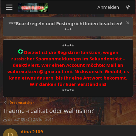
Anmelden
***
Boardregeln und Postingrichtlinien beachten!
***
*****
Derzeit ist die Registrierfunktion, wegen
russischer Spamanmeldungen im Sekundentakt -
deaktiviert. Wer einen Account möchte: Mail an
wahrexakten @ gmx.net mit Nickwunsch. Geduld, es
kann etwas dauern, bis Ihr eine Antwort bekommt.
Wir danken für Euer Verständnis!
*****
Dreamcatcher
Träume -realität oder wahnsinn?
E
E
dina.2109
27. Juli 2011
r
r
s
s
dina.2109
D
t
t