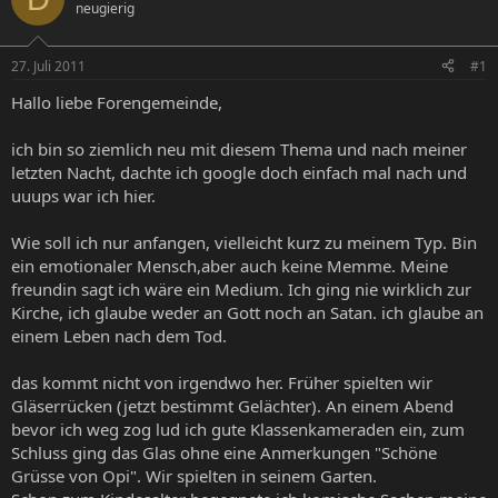
neugierig
e
e
l
l
l
l
27. Juli 2011
#1
e
t
r
a
Hallo liebe Forengemeinde,
m
ich bin so ziemlich neu mit diesem Thema und nach meiner
letzten Nacht, dachte ich google doch einfach mal nach und
uuups war ich hier.
Wie soll ich nur anfangen, vielleicht kurz zu meinem Typ. Bin
ein emotionaler Mensch,aber auch keine Memme. Meine
freundin sagt ich wäre ein Medium. Ich ging nie wirklich zur
Kirche, ich glaube weder an Gott noch an Satan. ich glaube an
einem Leben nach dem Tod.
das kommt nicht von irgendwo her. Früher spielten wir
Gläserrücken (jetzt bestimmt Gelächter). An einem Abend
bevor ich weg zog lud ich gute Klassenkameraden ein, zum
Schluss ging das Glas ohne eine Anmerkungen "Schöne
Grüsse von Opi". Wir spielten in seinem Garten.