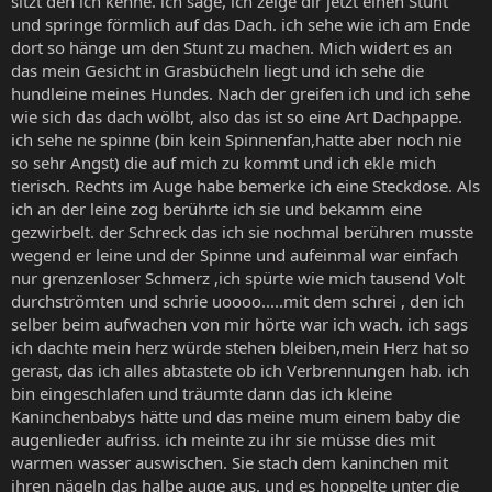
sitzt den ich kenne. ich sage, ich zeige dir jetzt einen Stunt
und springe förmlich auf das Dach. ich sehe wie ich am Ende
dort so hänge um den Stunt zu machen. Mich widert es an
das mein Gesicht in Grasbücheln liegt und ich sehe die
hundleine meines Hundes. Nach der greifen ich und ich sehe
wie sich das dach wölbt, also das ist so eine Art Dachpappe.
ich sehe ne spinne (bin kein Spinnenfan,hatte aber noch nie
so sehr Angst) die auf mich zu kommt und ich ekle mich
tierisch. Rechts im Auge habe bemerke ich eine Steckdose. Als
ich an der leine zog berührte ich sie und bekamm eine
gezwirbelt. der Schreck das ich sie nochmal berühren musste
wegend er leine und der Spinne und aufeinmal war einfach
nur grenzenloser Schmerz ,ich spürte wie mich tausend Volt
durchströmten und schrie uoooo.....mit dem schrei , den ich
selber beim aufwachen von mir hörte war ich wach. ich sags
ich dachte mein herz würde stehen bleiben,mein Herz hat so
gerast, das ich alles abtastete ob ich Verbrennungen hab. ich
bin eingeschlafen und träumte dann das ich kleine
Kaninchenbabys hätte und das meine mum einem baby die
augenlieder aufriss. ich meinte zu ihr sie müsse dies mit
warmen wasser auswischen. Sie stach dem kaninchen mit
ihren nägeln das halbe auge aus. und es hoppelte unter die