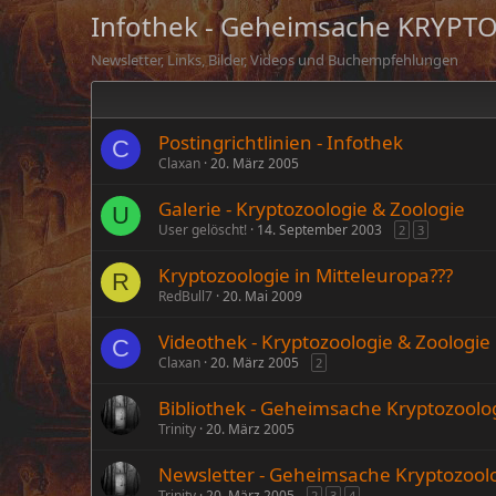
Infothek - Geheimsache KRYP
Newsletter, Links, Bilder, Videos und Buchempfehlungen
Postingrichtlinien - Infothek
C
Claxan
20. März 2005
Galerie - Kryptozoologie & Zoologie
U
User gelöscht!
14. September 2003
2
3
Kryptozoologie in Mitteleuropa???
R
RedBull7
20. Mai 2009
Videothek - Kryptozoologie & Zoologie
C
Claxan
20. März 2005
2
Bibliothek - Geheimsache Kryptozoolo
Trinity
20. März 2005
Newsletter - Geheimsache Kryptozoolo
Trinity
20. März 2005
2
3
4