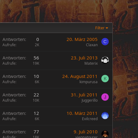
Filter
A
Antworten
0
20. März 2005
C
Aufrufe
2K
Claxan
Antworten
56
23. Juli 2013
Aufrufe
19K
Materix
Antworten
10
24. August 2011
K
Aufrufe
6K
kimpurusa
Antworten
22
31. Juli 2011
J
Aufrufe
10K
Juggerillo
Antworten
12
10. März 2011
Aufrufe
6K
Evilcreed
Antworten
77
9. Juli 2010
Aufrufe
18K
viennatourer