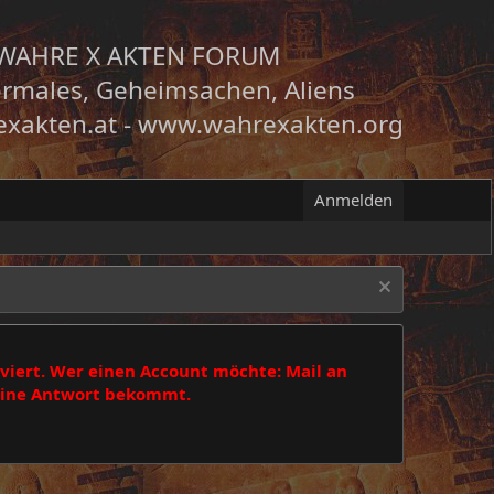
WAHRE X AKTEN FORUM
rmales, Geheimsachen, Aliens
xakten.at
-
www.wahrexakten.org
Anmelden
viert. Wer einen Account möchte: Mail an
 eine Antwort bekommt.