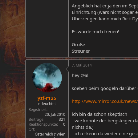
Angeblich hat er ja den im Se
Einrichtung (wars nicht sogar e
Überzeugen kann mich Rick Dy
Es würde mich freuen!
Grüße
Streuner
7. Mai 2014
hey @all
soeben beim googeln darüber
yzf-r125
http://www.mirror.co.uk/news
erleuchtet
Registriert
ich bin da schon skeptisch
20. Juli 2010
Beiträge
321
- wie konnte der bergsteiger d
Reaktionspunkte
0
nichts da.)
Ort
- ich erkenn da weder eine ge
Österreich ("Wien