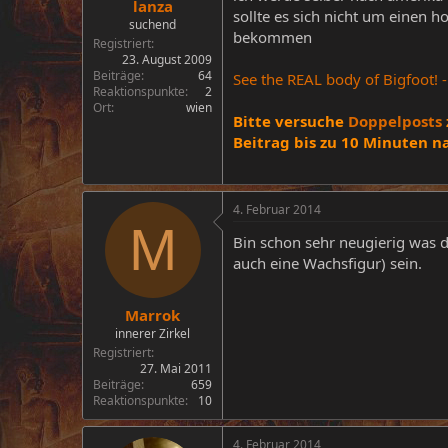
lanza
sollte es sich nicht um einen 
suchend
bekommen
Registriert
23. August 2009
Beiträge
64
See the REAL body of Bigfoot! 
Reaktionspunkte
2
Ort
wien
Bitte versuche
Doppelposts
Beitrag bis zu 10 Minuten n
4. Februar 2014
M
Bin schon sehr neugierig was d
auch eine Wachsfigur) sein.
Marrok
innerer Zirkel
Registriert
27. Mai 2011
Beiträge
659
Reaktionspunkte
10
4. Februar 2014