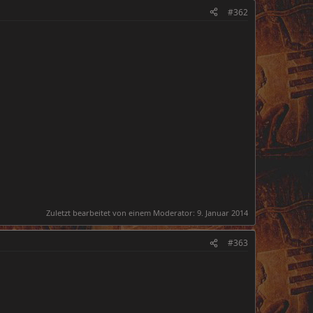
#362
Zuletzt bearbeitet von einem Moderator:
9. Januar 2014
#363