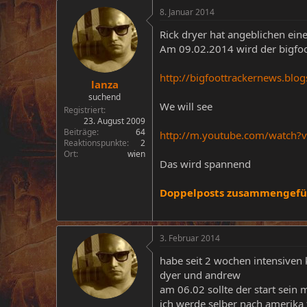
8. Januar 2014
Rick dryer hat angeblichen einen
Am 09.02.2014 wird der bigfoot 
http://bigfoottrackernews.blog
lanza
suchend
We will see
Registriert
23. August 2009
Beiträge
64
http://m.youtube.com/watch?
Reaktionspunkte
2
Ort
wien
Das wird spannend
Doppelposts zusammengeführ
3. Februar 2014
habe seit 2 wochen intensiven 
dyer und andrew
am 06.02 sollte der start sein 
ich werde selber nach amerika