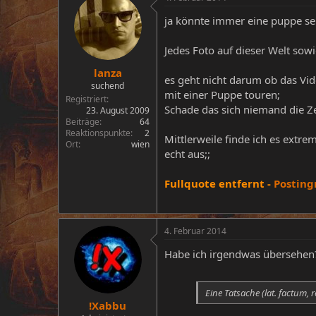
ja könnte immer eine puppe sei
Jedes Foto auf dieser Welt sowi
lanza
es geht nicht darum ob das Vid
suchend
mit einer Puppe touren;
Registriert
Schade das sich niemand die Ze
23. August 2009
Beiträge
64
Reaktionspunkte
2
Mittlerweile finde ich es extre
Ort
wien
echt aus;;
Fullquote entfernt -
Posting
4. Februar 2014
Habe ich irgendwas übersehen?
Eine Tatsache (lat. factum, 
!Xabbu