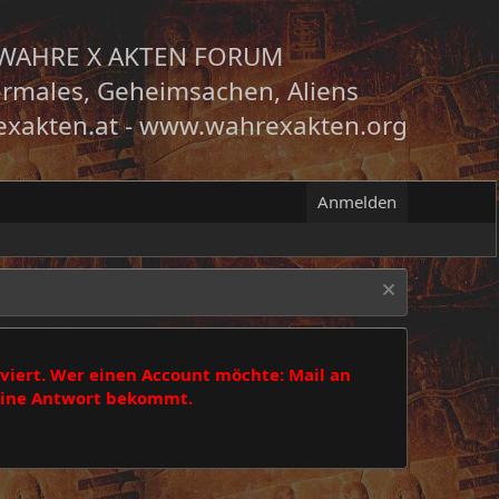
WAHRE X AKTEN FORUM
rmales, Geheimsachen, Aliens
xakten.at
-
www.wahrexakten.org
Anmelden
viert. Wer einen Account möchte: Mail an
 eine Antwort bekommt.