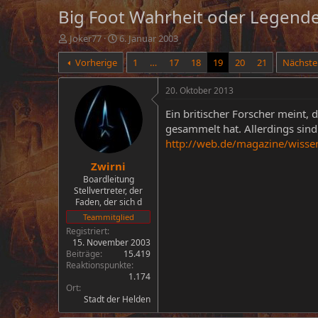
Big Foot Wahrheit oder Legende
E
E
Joker77
6. Januar 2003
r
r
Vorherige
1
…
17
18
19
20
21
Nächste
s
s
t
t
e
e
20. Oktober 2013
l
l
Ein britischer Forscher meint, 
l
l
e
t
gesammelt hat. Allerdings sind 
r
a
http://web.de/magazine/wissen/
m
Zwirni
Boardleitung
Stellvertreter, der
Faden, der sich d
Teammitglied
Registriert
15. November 2003
Beiträge
15.419
Reaktionspunkte
1.174
Ort
Stadt der Helden