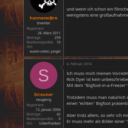
und wenn ich schon ein filmch
wenigstens eine großaufnahm
hannesw@re
Inventar
Registriert
26. März 2011
Beiträge
259
Reaktionspunkte
10
Ort
ausen osten, junge!
4. Februar 2014
S
Ich muss mich meinen Vorredn
Rick Dyer ist kein unbeschriebe
Mit dem "Bigfoot-in-a-Freezer"
Streuner
Trotzdem muss man natürlich off
neugierig
einen "echten" Bigfoot präsenti
Registriert
12. Januar 2004
Beiträge
42
Aber trotz allem, so sehr ich m
Reaktionspunkte
0
Er muss mehr als Bilder einer 
Ort
Unterfranken