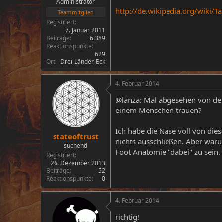
Administrator
http://de.wikipedia.org/wiki/T
Teammitglied
Registriert
7. Januar 2011
Beiträge
6.389
Reaktionspunkte
629
Ort
Drei-Länder-Eck
4. Februar 2014
@lanza: Mal abgesehen von der
einem Menschen trauen?
Ich habe die Nase voll von di
stateoftrust
nichts ausschließen. Aber waru
suchend
Foot Anatomie "dabei" zu sein.
Registriert
26. Dezember 2013
Beiträge
52
Reaktionspunkte
0
4. Februar 2014
richtig!