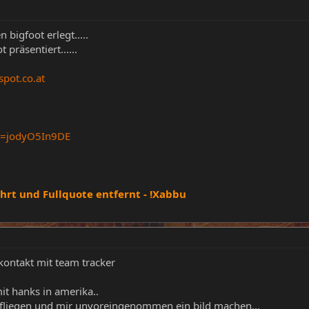
 bigfoot erlegt.....
präsentiert......
spot.co.at
v=jodyO5In9DE
t und Fullquote entfernt - !Xabbu
kontakt mit team tracker
mit hanks in amerika..
 fliegen und mir unvoreingenommen ein bild machen...