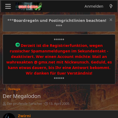
Anmelden
***
Boardregeln und Postingrichtlinien beachten!
***
*****
Derzeit ist die Registrierfunktion, wegen
russischer Spamanmeldungen im Sekundentakt -
deaktiviert. Wer einen Account möchte: Mail an
wahrexakten @ gmx.net mit Nickwunsch. Geduld, es
kann etwas dauern, bis Ihr eine Antwort bekommt.
Wir danken für Euer Verständnis!
*****
Zoologie
Der Megalodon
E
E
Der prüfende Forscher
13. April 2005
r
r
s
s
Zwirni
t
t