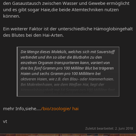
den Gasaustausch zwischen Wasser und Gewebe ermöglicht
und es gibt sogar Haie,die beide Atemtechniken nutzen
können.
Ein weiterer Faktor ist der unterschiedliche Hämoglobingehalt
des Blutes bei den Hai-Arten.
Die Menge dieses Moleküls, welches sich mit Sauerstoff
verbindet und ihn so über die Blutbahn zu den
einzelnen Organen transportieren kann, variiert von
drei bis fünf Gramm pro 100 Milliliter Blut bei trägeren
Haien und sechs Gramm pro 100 Millilitern bei
aktiveren Haien, wie z.B. den Blau- oder Hammerhaien.
Bei Makrelenhaien, wie dem Weißen Hai, liegt der
Hämoglobingehalt mit 14 Gramm pro 100 Milliliter fast
Zum Vergrößern anklicken....
schon in dem Bereich von Säugetieren, was durch die
sehr spezielle Physiologie dieser Haie zu erklären ist.
mehr Info,siehe....
/bio/zoologie/ hai
vt
Zuletzt bearbeitet:
2. Juni 2018