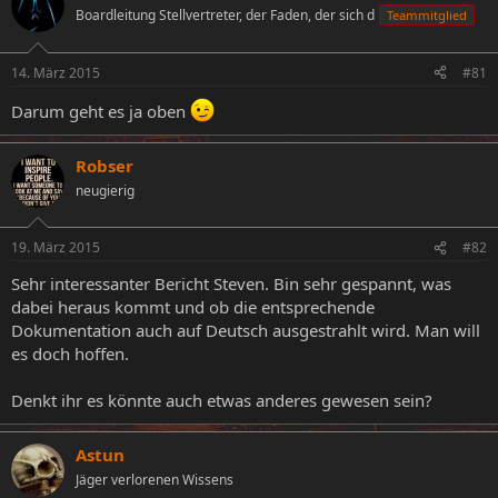
Boardleitung Stellvertreter, der Faden, der sich d
Teammitglied
e
e
l
l
l
l
14. März 2015
#81
e
t
r
a
Darum geht es ja oben
m
Robser
neugierig
19. März 2015
#82
Sehr interessanter Bericht Steven. Bin sehr gespannt, was
dabei heraus kommt und ob die entsprechende
Dokumentation auch auf Deutsch ausgestrahlt wird. Man will
es doch hoffen.
Denkt ihr es könnte auch etwas anderes gewesen sein?
Astun
Jäger verlorenen Wissens