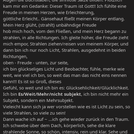
kam mir ein Gedanke: Dieser Traum ist Gott!! Ich fühlte eine
Freude in meinen Herzen, wie Erleichterung,
göttliche Erleicht.. Gänsehaut fließt meinen Körper entlang.
Mein Herz glüht, (strahlt) unbähndige Freude
hob mich hoch, vom den Fließen, und mein Herz begann zu
strahlen, in alle Richtungen. Ich gleite höher, die Freude zieht
mich empor, Strahlen ziehen/reisen von meinem Körper, und
dann bin ich nur noch Licht, Strahlen, ausgedehnt in beiden
Richtungen,
oben - Freude - unten, zur seite,
ich bin glückseliges Licht und Beobachter, fühle, merke wie
weit, wie viel ich bin, so weit das man das nicht eins nennen
kann!!! Es ist so Groß, dieses
Gefühl, so weit und ich bin es: Glücksehlichkeit/Glücklichkeit.
Ich bin
Es/Weit/Mehr/nicht subjekt
, ich bin nicht mehr ein
Subjekt, sondern ein Mehrsubjekt.
Vieleicht kann sich ja wer vorstellen wie es ist Licht zu sein, so
viele Strahlen, so viele zu sein!
Dann wache ich auf ~ ...ich gehe wieder zurück in den Traum.
Ich schwebe über dem Dach, körperlich, sehe die klare
strahlende Sonne, so schön, intensiv, rein und klar. Sehe und