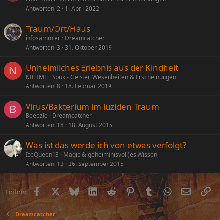
Antworten
2
1. April 2022
Traum/Ort/Haus
infosammler
Dreamcatcher
Antworten
3
31. Oktober 2019
Unheimliches Erlebnis aus der Kindheit
N
N0TIME
Spuk - Geister, Wesenheiten & Erscheinungen
Antworten
8
18. Februar 2019
Virus/Bakterium im luziden Traum
B
Beeezle
Dreamcatcher
Antworten
18
18. August 2015
Was ist das werde ich von etwas verfolgt?
IceQueen13
Magie & geheim(nisvoll)es Wissen
Antworten
13
26. September 2015
Facebook
X (Twitter)
Bluesky
LinkedIn
Reddit
Pinterest
Tumblr
WhatsApp
E-Mail
Li
Teilen:
Dreamcatcher