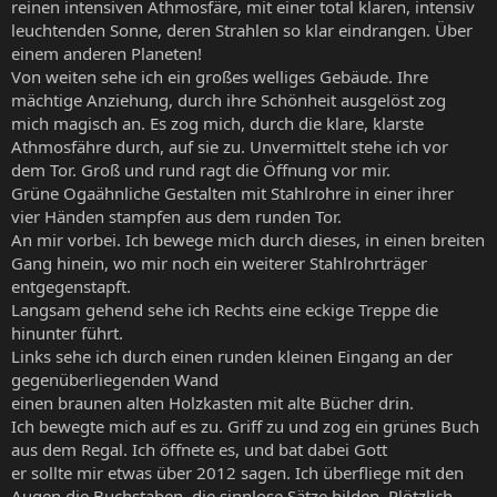
reinen intensiven Athmosfäre, mit einer total klaren, intensiv
leuchtenden Sonne, deren Strahlen so klar eindrangen. Über
einem anderen Planeten!
Von weiten sehe ich ein großes welliges Gebäude. Ihre
mächtige Anziehung, durch ihre Schönheit ausgelöst zog
mich magisch an. Es zog mich, durch die klare, klarste
Athmosfähre durch, auf sie zu. Unvermittelt stehe ich vor
dem Tor. Groß und rund ragt die Öffnung vor mir.
Grüne Ogaähnliche Gestalten mit Stahlrohre in einer ihrer
vier Händen stampfen aus dem runden Tor.
An mir vorbei. Ich bewege mich durch dieses, in einen breiten
Gang hinein, wo mir noch ein weiterer Stahlrohrträger
entgegenstapft.
Langsam gehend sehe ich Rechts eine eckige Treppe die
hinunter führt.
Links sehe ich durch einen runden kleinen Eingang an der
gegenüberliegenden Wand
einen braunen alten Holzkasten mit alte Bücher drin.
Ich bewegte mich auf es zu. Griff zu und zog ein grünes Buch
aus dem Regal. Ich öffnete es, und bat dabei Gott
er sollte mir etwas über 2012 sagen. Ich überfliege mit den
Augen die Buchstaben, die sinnlose Sätze bilden. Plötzlich