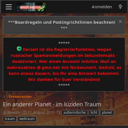
Anmelden
***
Boardregeln und Postingrichtlinien beachten!
***
*****
Derzeit ist die Registrierfunktion, wegen
russischer Spamanmeldungen im Sekundentakt -
deaktiviert. Wer einen Account möchte: Mail an
wahrexakten @ gmx.net mit Nickwunsch. Geduld, es
kann etwas dauern, bis Ihr eine Antwort bekommt.
Wir danken für Euer Verständnis!
*****
Dreamcatcher
Ein anderer Planet - im luziden Traum
E
E
S
Beeezle
11. August 2015
außerirdische
licht
planet
r
r
c
traum
weltraum
s
s
h
t
t
l