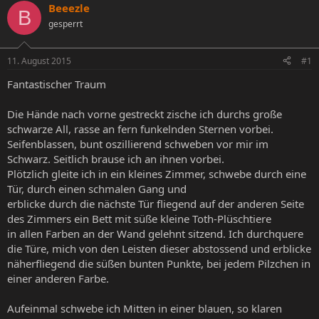
Beeezle
e
e
a
B
l
gesperrt
l
g
l
l
w
e
t
o
11. August 2015
#1
r
a
r
m
t
Fantastischer Traum
e
Die Hände nach vorne gestreckt zische ich durchs große
schwarze All, rasse an fern funkelnden Sternen vorbei.
Seifenblassen, bunt oszillierend schweben vor mir im
Schwarz. Seitlich brause ich an ihnen vorbei.
Plötzlich gleite ich in ein kleines Zimmer, schwebe durch eine
Tür, durch einen schmalen Gang und
erblicke durch die nächste Tür fliegend auf der anderen Seite
des Zimmers ein Bett mit süße kleine Toth-Plüschtiere
in allen Farben an der Wand gelehnt sitzend. Ich durchquere
die Türe, mich von den Leisten dieser abstossend und erblicke
näherfliegend die süßen bunten Punkte, bei jedem Pilzchen in
einer anderen Farbe.
Aufeinmal schwebe ich Mitten in einer blauen, so klaren