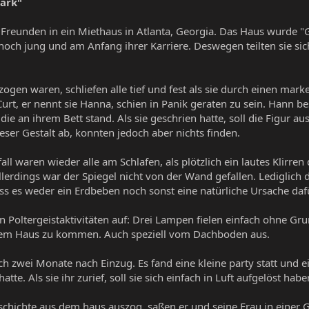
Park"
 Freunden in ein Miethaus in Atlanta, Georgia. Das Haus wurde "
och jung und am Anfang ihrer Karriere. Deswegen teilten sie si
gen waren, schliefen alle tief und fest als sie durch einen mar
rt, er nennt sie Hanna, schien in Panik geraten zu sein. Hann be
 die an ihrem Bett stand. Als sie geschrien hatte, soll die Figur
eser Gestalt ab, konnten jedoch aber nichts finden.
 waren wieder alle am Schlafen, als plötzlich ein lautes Klirren 
lerdings war der Spiegel nicht von der Wand gefallen. Lediglich
 dass es weder ein Erdbeben noch sonst eine natürliche Ursache d
en Poltergeistaktivitäten auf: Drei Lampen fielen einfach ohne 
 dem Haus zu kommen. Auch speziell vom Dachboden aus.
ich zwei Monate nach Einzug. Es fand eine kleine party statt und e
tte. Als sie ihr zurief, soll sie sich einfach in Luft aufgelöst habe
schichte aus dem haus auszog, saßen er und seine Frau in einer G