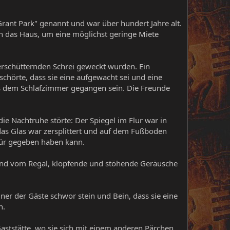
Grant Park" genannt und war über hundert Jahre alt.
ch das Haus, um eine möglichst geringe Miete
kerschütternden Schrei geweckt wurden. Ein
schörte, dass sie eine aufgewacht sei und eine
 aus dem Schlafzimmer gegangen sein. Die Freunde
die Nachtruhe störte: Der Spiegel im Flur war in
 das Glas war zersplittert und auf dem Fußboden
afür gegeben haben kann.
Grund vom Regal, klopfende und stöhende Geräusche
iner der Gäste schwor stein und Bein, dass sie eine
n.
aststätte, wo sie sich mit einem anderen Pärchen