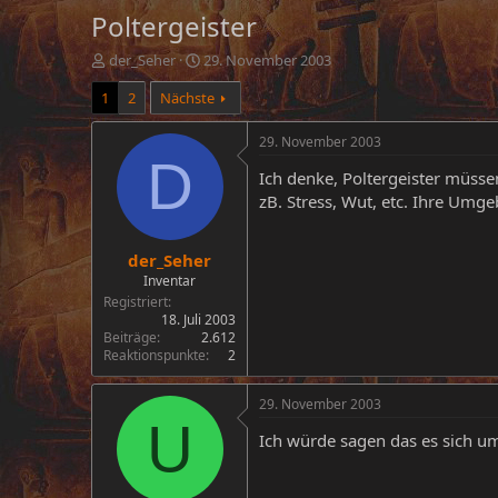
Poltergeister
E
E
der_Seher
29. November 2003
r
r
1
2
Nächste
s
s
t
t
e
e
29. November 2003
l
l
D
Ich denke, Poltergeister müsse
l
l
e
t
zB. Stress, Wut, etc. Ihre Um
r
a
m
der_Seher
Inventar
Registriert
18. Juli 2003
Beiträge
2.612
Reaktionspunkte
2
29. November 2003
U
Ich würde sagen das es sich um