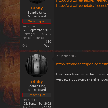
http://www.freenet.de/freene
http://www.freenet.de/freenet
Trinity
Boardleitung,
Motherboard
Teammitglied
Registriert
28. September 2002
Beiträge
46.226
Reaktionspunkte
880
Ort
Wien
29. Januar 2006
http://strangegr.tripod.com/st
hier nooch ne seite dazu, aber 
vergewaltigt wurde (siehe top
Trinity
Boardleitung,
Motherboard
Teammitglied
Registriert
28. September 2002
Beiträge
46.226