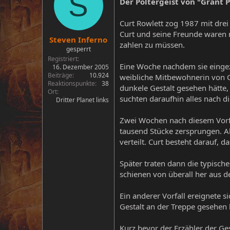
S
Der Poltergeist von "Grant 
Curt Rowlett zog 1987 mit drei
Curt und seine Freunde waren n
Steven Inferno
zahlen zu müssen.
gesperrt
Registriert
Eine Woche nachdem sie eingezo
16. Dezember 2005
Beiträge
10.924
weibliche Mitbewohnerin von Cu
Reaktionspunkte
38
dunkele Gestalt gesehen hätte,
Ort
suchten daraufhin alles nach di
Dritter Planet links
Zwei Wochen nach diesem Vorfall
tausend Stücke zersprungen. Al
verteilt. Curt besteht darauf,
Später traten dann die typisch
schienen von überall her aus
Ein anderer Vorfall ereignete s
Gestalt an der Treppe gesehen ha
Kurz bevor der Erzähler der Ge