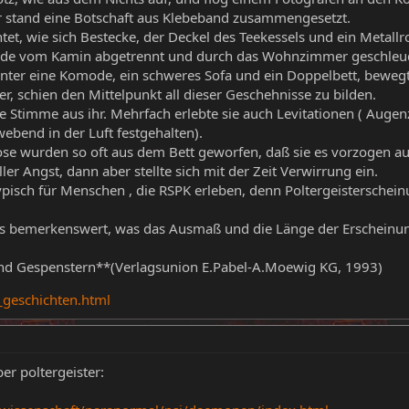
tür stand eine Botschaft aus Klebeband zusammengesetzt.
et, wie sich Bestecke, der Deckel des Teekessels und ein Metall
rde vom Kamin abgetrennt und durch das Wohnzimmer geschleud
ter eine Komode, ein schweres Sofa und ein Doppelbett, bewegt
ter, schien den Mittelpunkt all dieser Geschehnisse zu bilden.
e Stimme aus ihr. Mehrfach erlebte sie auch Levitationen ( Augen
webend in der Luft festgehalten).
ose wurden so oft aus dem Bett geworfen, daß sie es vorzogen a
ler Angst, dann aber stellte sich mit der Zeit Verwirrung ein.
typisch für Menschen , die RSPK erleben, denn Poltergeisterschei
los bemerkenswert, was das Ausmaß und die Länge der Erscheinun
und Gespenstern**(Verlagsunion E.Pabel-A.Moewig KG, 1993)
_geschichten.html
ber poltergeister: