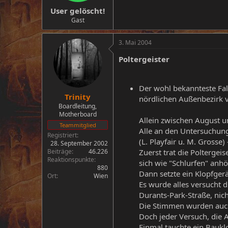
User gelöscht!
Gast
3. Mai 2004
Poltergeister
Der wohl bekannteste Fall
Trinity
nördlichen Außenbezirk 
Boardleitung,
Motherboard
Allein zwischen August u
Teammitglied
Alle an den Untersuchunge
Registriert
(L. Playfair u. M. Grosse)
28. September 2002
Beiträge
46.226
Zuerst trat die Polterge
Reaktionspunkte
sich wie "Schlurfen" anhö
880
Dann setzte ein Klopfger
Ort
Wien
Es wurde alles versucht d
Durants-Park-Straße, nich
Die Stimmen wurden auch 
Doch jeder Versuch, die A
Einmal tauchte ein Baukl