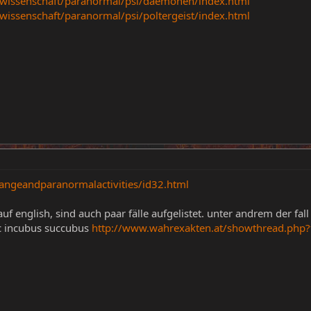
t/wissenschaft/paranormal/psi/daemonen/index.html
/wissenschaft/paranormal/psi/poltergeist/index.html
rangeandparanormalactivities/id32.html
auf english, sind auch paar fälle aufgelistet. unter andrem der fa
ic incubus succubus
http://www.wahrexakten.at/showthread.php