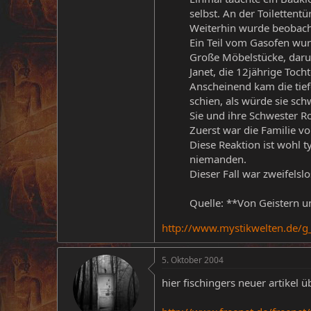
selbst. An der Toiletten
Weiterhin wurde beobacht
Ein Teil vom Gasofen wu
Große Möbelstücke, darun
Janet, die 12jährige Toch
Anscheinend kam die tief
schien, als würde sie sch
Sie und ihre Schwester R
Zuerst war die Familie vol
Diese Reaktion ist wohl 
niemanden.
Dieser Fall war zweifels
Quelle: **Von Geistern 
http://www.mystikwelten.de/g
5. Oktober 2004
hier fischingers neuer artikel ü