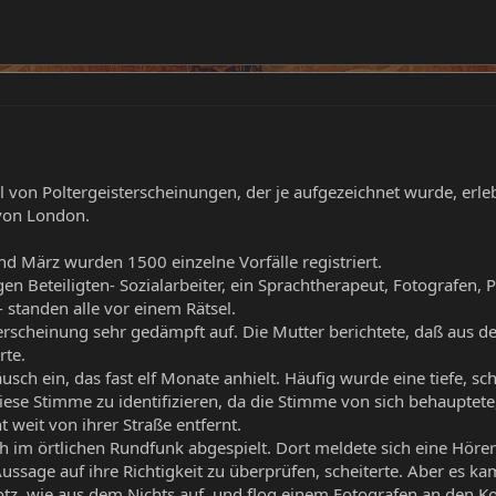
 von Poltergeisterscheinungen, der je aufgezeichnet wurde, erleb
von London.
nd März wurden 1500 einzelne Vorfälle registriert.
n Beteiligten- Sozialarbeiter, ein Sprachtherapeut, Fotografen, 
 - standen alle vor einem Rätsel.
iserscheinung sehr gedämpft auf. Die Mutter berichtete, daß aus 
rte.
äusch ein, das fast elf Monate anhielt. Häufig wurde eine tiefe
iese Stimme zu identifizieren, da die Stimme von sich behauptete
t weit von ihrer Straße entfernt.
im örtlichen Rundfunk abgespielt. Dort meldete sich eine Hörerin
ussage auf ihre Richtigkeit zu überprüfen, scheiterte. Aber es ka
otz, wie aus dem Nichts auf, und flog einem Fotografen an den Ko