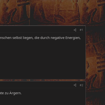
#1
nschen selbst liegen, die durch negative Energien,
#2
ute zu Ärgern.