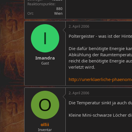
Reaktionspunkte
880
Ort
Wien
2. April 2006
I
Poltergeister - was ist der Hin
Die dafür benötigte Energie k
Abkühlung der Raumtemperatur 
Imandra
reicht die benötigte Energie a
Gast
verletzt wird.
http://unerklaerliche-phaenom
2. April 2006
O
Die Temperatur sinkt ja auch 
Kleine Mini-schwarze Löcher di
ollii
Inventar