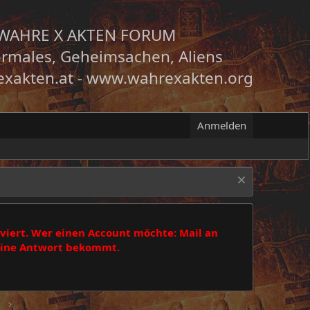
WAHRE X AKTEN FORUM
rmales, Geheimsachen, Aliens
xakten.at
-
www.wahrexakten.org
Anmelden
viert. Wer einen Account möchte: Mail an
 eine Antwort bekommt.