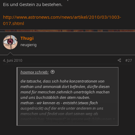
Eis und Gestein zu bestehen.
http://www.astronews.com/news/artikel/2010/03/1003-
017.shtml
Thugi
neugierig
4. Juni 2010
#27
hoxmox schrieb:
die tatsache, dass sich hohe konzentrationen von
methan und ammoniak dort befinden, dürfte diesen
mond für menschen ziehmlich unerträglich machen
und uns buchstäblich den atem rauben.
methan - wir kennen es - entsteht (etwas flach
ausgedrückt) auf der erde unter anderem in uns
menschen und findet von dort seinen weg als
gewöhnlichen "darmwind" in unsere welt (blähungen =
Zum Vergrößern anklicken....
meteorismus).