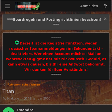
Anmelden
***
Boardregeln und Postingrichtlinien beachten!
***
*****
Derzeit ist die Registrierfunktion, wegen
russischer Spamanmeldungen im Sekundentakt -
deaktiviert. Wer einen Account möchte: Mail an
wahrexakten @ gmx.net mit Nickwunsch. Geduld, es
kann etwas dauern, bis Ihr eine Antwort bekommt.
Wir danken für Euer Verständnis!
*****
Astronomisches Wissen
Titan
E
E
Edakuban
13. Januar 2005
r
r
s
s
Imandra
t
t