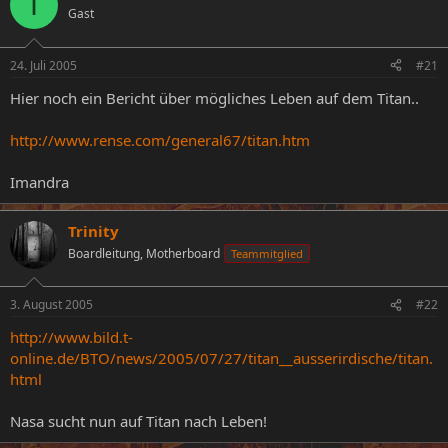
I
Gast
e
e
l
l
l
l
24. Juli 2005
#21
e
t
r
a
Hier noch ein Bericht über mögliches Leben auf dem Titan..
m
http://www.rense.com/general67/titan.htm
Imandra
Trinity
Boardleitung, Motherboard
Teammitglied
3. August 2005
#22
http://www.bild.t-
online.de/BTO/news/2005/07/27/titan__ausserirdische/titan.
html
Nasa sucht nun auf Titan nach Leben!