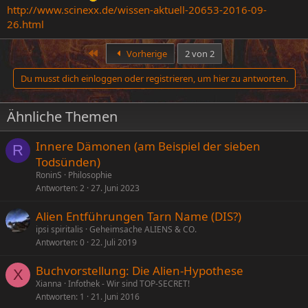
http://www.scinexx.de/wissen-aktuell-20653-2016-09-
26.html
Erste
Vorherige
2 von 2
Du musst dich einloggen oder registrieren, um hier zu antworten.
Ähnliche Themen
Innere Dämonen (am Beispiel der sieben
R
Todsünden)
RoninS
Philosophie
Antworten
2
27. Juni 2023
Alien Entführungen Tarn Name (DIS?)
ipsi spiritalis
Geheimsache ALIENS & CO.
Antworten
0
22. Juli 2019
Buchvorstellung: Die Alien-Hypothese
X
Xianna
Infothek - Wir sind TOP-SECRET!
Antworten
1
21. Juni 2016