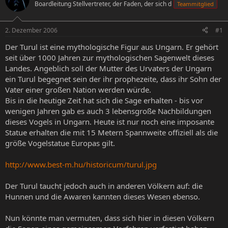
Boardleitung Stellvertreter, der Faden, der sich d
Teammitglied
e
e
l
l
l
l
2. Dezember 2006
#1
e
t
r
a
Der Turul ist eine mythologische Figur aus Ungarn. Er gehört
m
seit über 1000 Jahren zur mythologischen Sagenwelt dieses
Landes. Angeblich soll der Mutter des Urvaters der Ungarn
ein Turul begegnet sein der ihr prophezeite, dass ihr Sohn der
Vater einer großen Nation werden würde.
Bis in die heutige Zeit hat sich die Sage erhalten - bis vor
wenigen Jahren gab es auch 3 lebensgroße Nachbildungen
dieses Vogels in Ungarn. Heute ist nur noch eine imposante
Statue erhalten die mit 15 Metern Spannweite offiziell als die
größe Vogelstatue Europas gilt.
http://www.best-m.hu/historicum/turul.jpg
Der Turul taucht jedoch auch in anderen Völkern auf: die
Hunnen und die Awaren kannten dieses Wesen ebenso.
Nun könnte man vermuten, dass sich hier in diesen Völkern