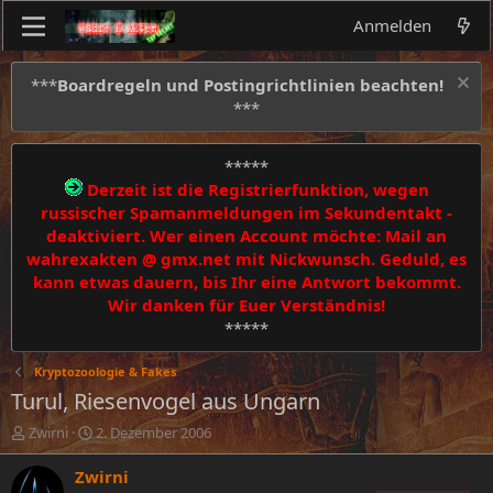
Anmelden
***
Boardregeln und Postingrichtlinien beachten!
***
*****
Derzeit ist die Registrierfunktion, wegen
russischer Spamanmeldungen im Sekundentakt -
deaktiviert. Wer einen Account möchte: Mail an
wahrexakten @ gmx.net mit Nickwunsch. Geduld, es
kann etwas dauern, bis Ihr eine Antwort bekommt.
Wir danken für Euer Verständnis!
*****
Kryptozoologie & Fakes
Turul, Riesenvogel aus Ungarn
E
E
Zwirni
2. Dezember 2006
r
r
s
s
Zwirni
t
t