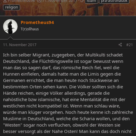
E
E
S
Prometheus94
11. November 2017
islam
prä-astronautik
r
r
c
religion
s
s
h
t
t
l
e
Prometheus94
e
a
l
l
g
T(r)ollhaus
l
l
w
e
t
o
r
a
r
11. November 2017
#21
m
t
Ich bin selber Migrant, zugegeben, der Multikulti schadet
e
Deutschland, die Flüchtlingswelle ist sogar bewusst wenn
man das so sagen darf, das römische Reich fiel, weil die
Hunnen einfielen, damals hatte man die Limis gegen die
Germanen errichtet, die man heute noch Stückweise an
bestimmten Orten sehen kann. Die Völker sollten sich die
Hände reichen, einige Völker allerdings, gerade die
nahöstliche bzw islamische, hat eine Mentalität die mit der
westlichen nicht kompatibel ist. Wenn man schlau wäre,
würde man klüger vorgehen. Noch heute kenne ich zahlreiche
Muslime in Deutschland, welche die Scharia wollen, und den
"Westen" sogar noch verfluchen, obwohl der Westen sie
besser versorgt als der Nahe Osten! Man kann das doch nicht