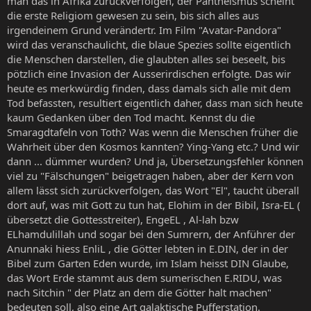
man das in Afrika zurückverfolgen, der Pantheismus scheint
die erste Religiom gewesen zu sein, bis sich alles aus
irgendeinem Grund verändertr. Im Film "Avatar-Pandora"
wird das veranschaulicht, die blaue Spezies sollte eigentlich
die Menschen darstellen, die glaubten alles sei beseelt, bis
pötzlich eine Invasion der Ausserirdischen erfolgte. Das wir
heute es merkwürdig finden, dass damals sich alle mit dem
Tod befassten, resultiert eigentlich daher, dass man sich heute
kaum Gedanken über den Tod macht. Kennst du die
Smaragdtafeln von Toth? Was wenn die Menschen früher die
Wahrheit über den Kosmos kannten? Ying-Yang etc.? Und wir
dann ... dümmer wurden? Und ja, Übersetzungsfehler können
viel zu "Fälschungen" beigetragen haben, aber der Kern von
allem lässt sich zurückverfolgen, das Wort "El", taucht überall
dort auf, was mit Gott zu tun hat, Elohim in der Bibil, Isra-EL (
übersetzt die Gottesstreiter), EngeEL , Al-lah bzw
ELhamdulillah und sogar bei den Sumrern, der Anführer der
Anunnaki hiess EnliL , die Götter lebten in E.DIN, der in der
Bibel zum Garten Eden wurde, im Islam heisst DIN Glaube,
das Wort Erde stammt aus dem sumerischen E.RIDU, was
nach Sitchin " der Platz an dem die Götter halt machen"
bedeuten soll, also eine Art galaktische Pufferstation.