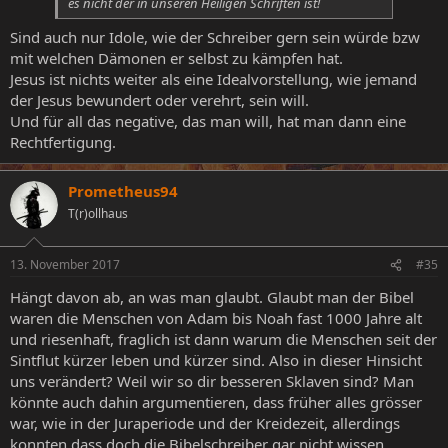
es nicht der in unseren Heiligen Schriften ist!
Sind auch nur Idole, wie der Schreiber gern sein würde bzw
mit welchen Dämonen er selbst zu kämpfen hat.
Jesus ist nichts weiter als eine Idealvorstellung, wie jemand
der Jesus bewundert oder verehrt, sein will.
Und für all das negative, das man will, hat man dann eine
Rechtfertigung.
Prometheus94
T(r)ollhaus
13. November 2017
#35
Hängt davon ab, an was man glaubt. Glaubt man der Bibel
waren die Menschen von Adam bis Noah fast 1000 Jahre alt
und riesenhaft, fraglich ist dann warum die Menschen seit der
Sintflut kürzer leben und kürzer sind. Also in dieser Hinsicht
uns verändert? Weil wir so dir besseren Sklaven sind? Man
könnte auch dahin argumentieren, dass früher alles grösser
war, wie in der Juraperiode und der Kreidezeit, allerdings
konnten dass doch die Bibelschreiber gar nicht wissen.