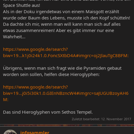
Space Shuttle aus!
Als in der Doku irgendetwas von einem Maisgott erzählt
wurde oder Baum des Lebens, musste ich den Kopf schütteln!
Da dachte ich mir, wenn man will kann man sich auf alles
etwas zusammenreimen! Aber es gibt immer nur eine
Wahrheit...
https://www.google.de/search?
biw=19...k1j0i24k1.0.FoncSXtbD4A#imgrc=oj2JlauTgC8BFM:
Übrigens, wenn man sich fragt wie die Pyramiden gebaut
worden sein sollen, helfen diese Hieroglyphen:
https://www.google.de/search?
biw=19...j0i5i30k1.0.GIEnNBzncW4#imgrc=saJUGUBzoyAH6
M:
Das sind Hieroglyphen vom Sethos Tempel.
Zuletzt bearbeitet:
12. November 2017
infosammler