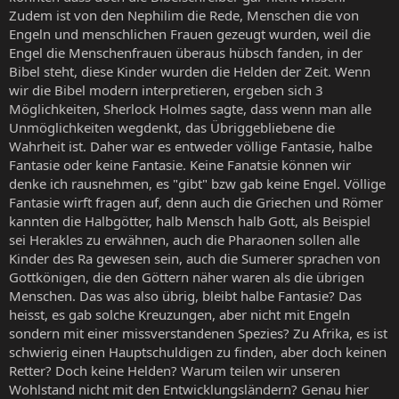
Zudem ist von den Nephilim die Rede, Menschen die von
Engeln und menschlichen Frauen gezeugt wurden, weil die
Engel die Menschenfrauen überaus hübsch fanden, in der
Bibel steht, diese Kinder wurden die Helden der Zeit. Wenn
wir die Bibel modern interpretieren, ergeben sich 3
Möglichkeiten, Sherlock Holmes sagte, dass wenn man alle
Unmöglichkeiten wegdenkt, das Übriggebliebene die
Wahrheit ist. Daher war es entweder völlige Fantasie, halbe
Fantasie oder keine Fantasie. Keine Fanatsie können wir
denke ich rausnehmen, es "gibt" bzw gab keine Engel. Völlige
Fantasie wirft fragen auf, denn auch die Griechen und Römer
kannten die Halbgötter, halb Mensch halb Gott, als Beispiel
sei Herakles zu erwähnen, auch die Pharaonen sollen alle
Kinder des Ra gewesen sein, auch die Sumerer sprachen von
Gottkönigen, die den Göttern näher waren als die übrigen
Menschen. Das was also übrig, bleibt halbe Fantasie? Das
heisst, es gab solche Kreuzungen, aber nicht mit Engeln
sondern mit einer missverstandenen Spezies? Zu Afrika, es ist
schwierig einen Hauptschuldigen zu finden, aber doch keinen
Retter? Doch keine Helden? Warum teilen wir unseren
Wohlstand nicht mit den Entwicklungsländern? Genau hier