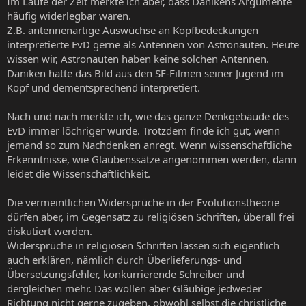
Im Laufe der Zeit merkte ich aber, dass Dänikens Argumente
häufig widerlegbar waren.
Z.B. antennenartige Auswüchse an Kopfbedeckungen
interpretierte EvD gerne als Antennen von Astronauten. Heute
wissen wir, Astronauten haben keine solchen Antennen.
Däniken hatte das Bild aus den SF-Filmen seiner Jugend im
Kopf und dementsprechend interpretiert.
Nach und nach merkte ich, wie das ganze Denkgebäude des
EvD immer löchriger wurde. Trotzdem finde ich gut, wenn
jemand so zum Nachdenken anregt. Wenn wissenschaftliche
Erkenntnisse, wie Glaubenssätze angenommen werden, dann
leidet die Wissenschaftlichkeit.
Die vermeintlichen Widersprüche in der Evolutionstheorie
dürfen aber, im Gegensatz zu religiösen Schriften, überall frei
diskutiert werden.
Widersprüche in religiösen Schriften lassen sich eigentlich
auch erklären, nämlich durch Überlieferungs- und
Übersetzungsfehler, konkurrierende Schreiber und
dergleichen mehr. Das wollen aber Gläubige jedweder
Richtung nicht gerne zugeben, obwohl selbst die christliche