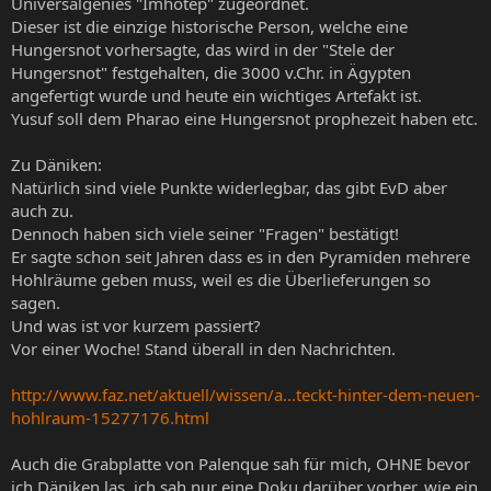
Universalgenies "Imhotep" zugeordnet.
Dieser ist die einzige historische Person, welche eine
Hungersnot vorhersagte, das wird in der "Stele der
Hungersnot" festgehalten, die 3000 v.Chr. in Ägypten
angefertigt wurde und heute ein wichtiges Artefakt ist.
Yusuf soll dem Pharao eine Hungersnot prophezeit haben etc.
Zu Däniken:
Natürlich sind viele Punkte widerlegbar, das gibt EvD aber
auch zu.
Dennoch haben sich viele seiner "Fragen" bestätigt!
Er sagte schon seit Jahren dass es in den Pyramiden mehrere
Hohlräume geben muss, weil es die Überlieferungen so
sagen.
Und was ist vor kurzem passiert?
Vor einer Woche! Stand überall in den Nachrichten.
http://www.faz.net/aktuell/wissen/a...teckt-hinter-dem-neuen-
hohlraum-15277176.html
Auch die Grabplatte von Palenque sah für mich, OHNE bevor
ich Däniken las, ich sah nur eine Doku darüber vorher, wie ein