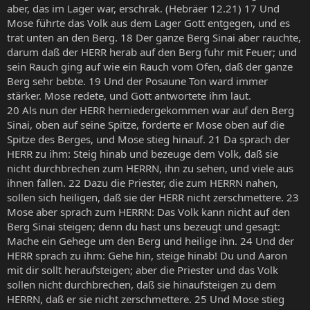
aber, das im Lager war, erschrak. (Hebräer 12.21) 17 Und
Mose führte das Volk aus dem Lager Gott entgegen, und es
trat unten an den Berg. 18 Der ganze Berg Sinai aber rauchte,
darum daß der HERR herab auf den Berg fuhr mit Feuer; und
sein Rauch ging auf wie ein Rauch vom Ofen, daß der ganze
Berg sehr bebte. 19 Und der Posaune Ton ward immer
stärker. Mose redete, und Gott antwortete ihm laut.
20 Als nun der HERR herniedergekommen war auf den Berg
Sinai, oben auf seine Spitze, forderte er Mose oben auf die
Spitze des Berges, und Mose stieg hinauf. 21 Da sprach der
HERR zu ihm: Steig hinab und bezeuge dem Volk, daß sie
nicht durchbrechen zum HERRN, ihn zu sehen, und viele aus
ihnen fallen. 22 Dazu die Priester, die zum HERRN nahen,
sollen sich heiligen, daß sie der HERR nicht zerschmettere. 23
Mose aber sprach zum HERRN: Das Volk kann nicht auf den
Berg Sinai steigen; denn du hast uns bezeugt und gesagt:
Mache ein Gehege um den Berg und heilige ihn. 24 Und der
HERR sprach zu ihm: Gehe hin, steige hinab! Du und Aaron
mit dir sollt heraufsteigen; aber die Priester und das Volk
sollen nicht durchbrechen, daß sie hinaufsteigen zu dem
HERRN, daß er sie nicht zerschmettere. 25 Und Mose stieg