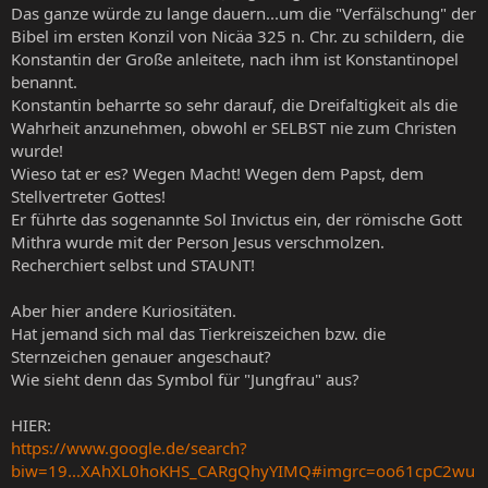
Das ganze würde zu lange dauern...um die "Verfälschung" der
Bibel im ersten Konzil von Nicäa 325 n. Chr. zu schildern, die
Konstantin der Große anleitete, nach ihm ist Konstantinopel
benannt.
Konstantin beharrte so sehr darauf, die Dreifaltigkeit als die
Wahrheit anzunehmen, obwohl er SELBST nie zum Christen
wurde!
Wieso tat er es? Wegen Macht! Wegen dem Papst, dem
Stellvertreter Gottes!
Er führte das sogenannte Sol Invictus ein, der römische Gott
Mithra wurde mit der Person Jesus verschmolzen.
Recherchiert selbst und STAUNT!
Aber hier andere Kuriositäten.
Hat jemand sich mal das Tierkreiszeichen bzw. die
Sternzeichen genauer angeschaut?
Wie sieht denn das Symbol für "Jungfrau" aus?
HIER:
https://www.google.de/search?
biw=19...XAhXL0hoKHS_CARgQhyYIMQ#imgrc=oo61cpC2wu