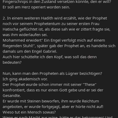
Fingerschnips in den Zustand versetzen könnte, den er will?
Er soll am Herz operiert worden sein.
2. In einem weiteren Hadith wird erzählt, wie der Prophet
noch vor seinem Prophetentum zu seiner ersten Frau
Hatischa geflüchtet ist, als diese sah wie er zittert fragte sie,
was ihm widerlaufen sei.
Mohammed erwidert" Ein Engel verfolgt mich auf einem
fliegenden Stuhl!", später gab der Prophet an, es handelte sich
damals um den Engel Gabriel.
Auch hier schüttelte ich den Kopf, was soll das denn
bedeuten?
Nun, kann man den Propheten als Lügner bezichtigen?
Ich ging akademisch vor.
Der Prophet wurde schon immer mit seiner "These"
konfrontiert, dass es nur einen Gott gebe und er sei der
Gesandte.
Er wurde mit Steinen beworfen, ihm wurde Reichtum
angeboten, er wurde fortgejagt, aber er hörte nicht auf!
Wieso tut ein Mensch sowas?
Wenn er nach Macht aus wäre, hätte er das bekommen! Und