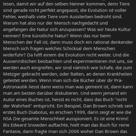
lesen, damit wir auf den selben Nenner kommen, denn Tiere
sind gerade nicht perfekt angepasst, die Evolution ist voller
Fehler, weshalb viele Tiere vom Aussterben bedroht sind.
Warum hat also nur der Mensch nachgedacht und
angefangen die Natur sich anzupassen? Was wir heute Kultur
nennen? Eine künstliche Natur? Wenn das nur beim
Menschen der Fall ist, dann muss doch ein rational denkender
Mensch sich fragen welches Schicksal dem Menschen
widerfuhr? Da hilft einem die Evolution nicht weiter. Und die
Ausserirdischen beobachten und experimentieren mit uns, sie
werden auch eingreifen, wir sind nämlich wie Schafe, die zum
Metzger gebracht werden, oder Ratten, an denen Krankheiten
getestet werden. Wenn man sich die Bücher über dir Prä-
Astronautik liesst dann weiss man was gemeint ist, dann kann
man am besten darüber diskutieren. Und wenn jemand ein
Autor eines Buches ist, heisst es nicht, dass das Buch "nicht
der Wahrheit" entspricht. Ein Beispiel, Dan Brown schrieb sein
erstes Buch Diabolus, es erschien 1999, darin zeigt er wie die
NSA Die gesamte Menschheit ausspioniert. Es ist eine Krimi!
Bis Edward Snowden auftachte, hielt man das Buch für reine
Fantasie, dann fragte man sich 2006 woher Dan Brown das