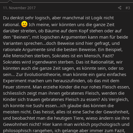
11. November 2017
#3
Du denkst sehr logisch, aber manchmal ist Logik nicht
rational.
Ich meine, wir könnten uns die ganze Zeit
darüber streiten, ob Bäume auf dem Kopf stehen oder auf
den "Beinen", mit logischen Argumenten kann man für beide
Varianten sprechen...doch Beweise sind hier gefragt, und
rationale Argumente sind die besten Beweise. Ein Beispiel,
Alle Menschen sterben, Sokrates ist ein Mensch, Fazit?
Sokrates wird irgendwann sterben. Das ist Rationalität, wir
könnten auch die ganze Zeit sagen, es könnte sein, oder so
sein... Zur Evolutionstheorie, man könnte ein ganz einfaches
Experiment machen um herauszufinden, ob das mit dem
Feuer stimmt. Man erziehe Kinder die nur rohes Fleisch essen,
schliesslich zeigt man ihnen gebratenes Fleisch, werden die
Kinder sich trauen gebratenes Fleisch zu essen? Als Vergleich,
ich konnte nie Sushi essen...ich glaube das können die
meisten nicht. Das heisst, alles ist eine Sache der Gewohnheit,
und beobachtet man die heutigen Tiere, wieso ändern sie ihre
Gewohnheit nicht? Hier kann man wirklich psychologisch und
philosophisch rangehen, ich gelange aber immer zum Fazit,