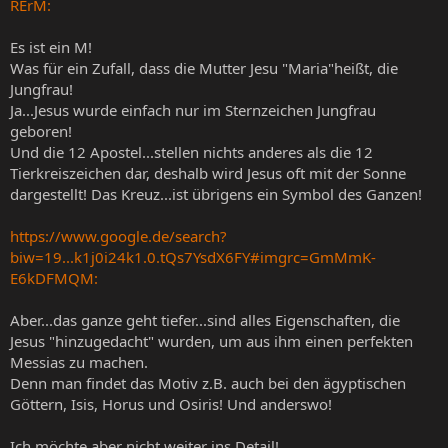
RErM:
Es ist ein M!
Was für ein Zufall, dass die Mutter Jesu "Maria"heißt, die
Jungfrau!
Ja...Jesus wurde einfach nur im Sternzeichen Jungfrau
geboren!
Und die 12 Apostel...stellen nichts anderes als die 12
Tierkreiszeichen dar, deshalb wird Jesus oft mit der Sonne
dargestellt! Das Kreuz...ist übrigens ein Symbol des Ganzen!
https://www.google.de/search?
biw=19...k1j0i24k1.0.tQs7YsdX6FY#imgrc=GmMmK-
E6kDFMQM:
Aber...das ganze geht tiefer...sind alles Eigenschaften, die
Jesus "hinzugedacht" wurden, um aus ihm einen perfekten
Messias zu machen.
Denn man findet das Motiv z.B. auch bei den ägyptischen
Göttern, Isis, Horus und Osiris! Und anderswo!
Ich möchte aber nicht weiter ins Detail!