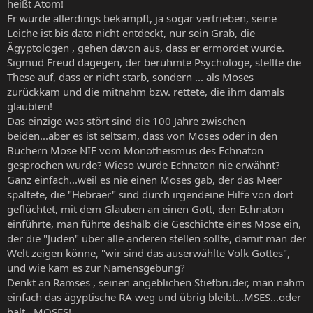
heißt Atom!
Er wurde allerdings bekämpft, ja sogar vertrieben, seine
Leiche ist bis dato nicht entdeckt, nur sein Grab, die
Ägyptologen , gehen davon aus, dass er ermordet wurde.
Sigmud Freud dagegen, der berühmte Psychologe, stellte die
These auf, dass er nicht starb, sondern ... als Moses
zurückkam und die mitnahm bzw. rettete, die ihm damals
glaubten!
Das einzige was stört sind die 100 Jahre zwischen
beiden...aber es ist seltsam, dass von Moses oder in den
Büchern Mose NIE vom Monotheismus des Echnaton
gesprochen wurde? Wieso wurde Echnaton nie erwähnt?
Ganz einfach...weil es nie einen Moses gab, der das Meer
spaltete, die "Hebräer" sind durch irgendeine Hilfe von dort
geflüchtet, mit dem Glauben an einen Gott, den Echnaton
einführte, man führte deshalb die Geschichte eines Mose ein,
der die "Juden" über alle anderen stellen sollte, damit man der
Welt zeigen könne, "wir sind das auserwählte Volk Gottes",
und wie kam es zur Namensgebung?
Denkt an Ramses , seinen angeblichen Stiefbruder, man nahm
einfach das ägyptische RA weg und übrig bleibt...MSES...oder
halt...MOSES!