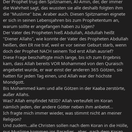
Der Prophet trug den Spitznamen, Al-Amin, der, der immer
die Wahrheit sagt, das wussten sie alle deshalb folgten ihm
die "Muslime" bzw. Araber auch. Diesen Spitznamen eignete
er sich in seinen Lebensjahren bis zum Prophetentum an,
warum sollte er angefangen haben zu lügen?
Der Vater des Propheten hieß Abdullah, Abdullah heißt
"Diener Allahs", wie konnte der Vater des Propheten Abdullah
heißen, den ER nie traf, weil er vor seiner Geburt starb, wenn
doch der Prophet NACH seinem Tod erst Allah ausrief?
Diese Frage beschäftigte mich lange, bis ich zum Ergebnis
kam, dass Allah bereits VOR Mohammed von den Quraisch
angebetet wurde, er war einst der anderen 365 Götzen, sie
hatten für jeden Tag einen, und Allah war der höchste
Mondgott.
Bis Mohammed kam und alle Götzen in der Kaaba zerstörte,
außer Allahs.
Was? Allah empfindet NEID? Allah verteufelt im Koran
nämlich jeden, der andere Götter neben ihm anbetet...
Ich fragte mich immer wieder, was stimmt nicht an meiner
Religion?
Und zudem...alle Christen sollen nach dem Koran in die Hölle,
nur Muslime kommen ins Paradies...aber...nach dem Koran