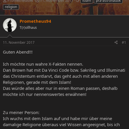
E
E
S
Prometheus94
11. November 2017
islam
prä-astronautik
r
r
c
religion
s
s
h
t
t
l
e
Prometheus94
e
a
l
l
g
T(r)ollhaus
l
l
w
e
t
o
r
a
r
11. November 2017
#1
m
t
Guten Abend!!!
e
Ich möchte nun wahre X-Fakten nennen.
Dan Brown hat mit Da Vinci Code bzw. Sakrileg und Illuminati
das Christentum entlarvt, das geht auch mit allen anderen
Religionen, gerade mit dem Islam!
Das würde alles aber nur in einen Roman passen, deshalb
möchte ich nur nennenswertes erwähnen!
Zu meiner Person:
Ich wuchs mit dem Islam auf und habe mir über meine
damalige Religione überaus viel Wissen angeeignet, bis ich