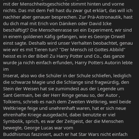
mit der Menschheitsgeschichte stimmt hinten und vorne
nichts. Das mit dem Fell hast du zwar gut erklärt, das will ich
nachher aber genauer besprechen. Zur Prä-Astronautik, hast
du dich mal mit Erich von Däniken oder David Icke
beschäftigt? Die Menschenrasse sei ein Experiment, wir sind
in einem goldenen Käfig gefangen, wie es George Orwell
einst sagte. Deshalb wird unser Verhalten beobachtet, genau
wie wir es mit Tieren tun? "Der Mensch ist Gottes Abbild"
heisst es in der Bibel! Zu Harry Potter und Co., das ganze
wurde ja nichh einfach erfunden, Harry Potters Autorin lebte
im
Inserat, also wo die Schüler in der Schule schliefen, lediglich
die schwarze Magie und die Schlange sind fragwürdig, den
Stein der Weisen hat sie zumimdest aus der Legende um
Sant Germain, bei der Herr Ringe genau so, der Autor ,
Tolkiens, schrieb es nach dem Zweiten Weltkrieg, weil beide
Weltkriege feige und unehrenhaft waren, hat er sich neue
ehrenhafte Kriege ausgedacht, dabei benutzte er viel
Symbolik, sprich, es war der Zeitgeist, der die Menschen
bewegte, George Lucas war vom
Buddhismus fasziniert, auch er hat Star Wars nicht einfach