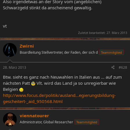
Also irgendetwas an der Story vom (angeblichen)
Schwarzgeld stinkt da anscheinend gewaltig.
vt
Zuletzt bearbeitet:
27. März 2013
Zwirni
Boardleitung Stellvertreter, der Faden, der sich d
Teammitglied
28. März 2013
#628
Btw. sieht es ganz nach Neuwahlen in Italien aus ... auf zum
nächsten Patt
Vlt. wird das Land ja so unregierbar wie
Belgien
http://www.focus.de/politik/ausland...egierungsbildung-
gescheitert-_aid_950568.html
viennatourer
Administrator, Global Researcher
Teammitglied