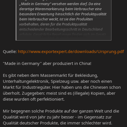
„Made in Germany“ versehen werden darf. Da eine
derartige Warenmarkierung beim Verbraucher eine
besondere Erwartung hinsichtlich der Produktqualität
beim Verbraucher weckt, ist sie den Produkten
vorbehalten, deren für die Produktqualität
entscheidender Bearbeitungsschritt in Deutschland
erfolgte. Gesetzliche Regelungen finden sich im Gesetz
Zum Vergrößern anklicken....
gegen den unlauteren Wettbewerb (UWG), dem
Markenrecht und dem Madrider Abkommen. Eine
Organisation, die die Warenmarkierung „verleiht“, gibt
Quelle:
http://www.exportexpert.de/downloads/Ursprung.pdf
es nicht. Der Hersteller entscheidet in eigener
Verantwortung über die Warenmarkierung.
"Made in Germany" aber produziert in China!
Es gibt neben dem Massenmarkt für Bekleidung,
Unterhaltungelektronik, Spielzeug usw. aber noch einen
Markt für Industriegüter. Hier haben uns die Chinesen schon
überholt. Zugegeben: meist sind es (illegale) Kopien, aber
diese wurden oft perfektioniert.
Mir begegnen solche Produkte auf der ganzen Welt und die
Qualität wird von Jahr zu Jahr besser - im Gegensatz zur
Qualität deutscher Produkte, die immer schlechter wird.