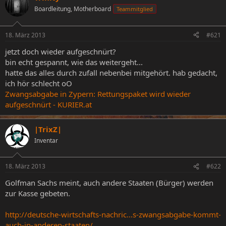
e
e
a
Boardleitung, Motherboard
Teammitglied
l
l
g
l
l
w
18. März 2013
#621
e
t
o
r
a
r
jetzt doch wieder aufgeschnürt?
m
t
bin echt gespannt, wie das weitergeht...
e
hatte das alles durch zufall nebenbei mitgehört. hab gedacht,
ich hör schlecht oO
Zwangsabgabe in Zypern: Rettungspaket wird wieder
aufgeschnürt - KURIER.at
|TrixZ|
Inventar
18. März 2013
#622
Golfman Sachs meint, auch andere Staaten (Bürger) werden
zur Kasse gebeten.
http://deutsche-wirtschafts-nachric...s-zwangsabgabe-kommt-
auch-in-anderen-staaten/