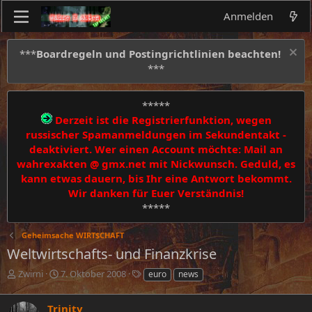
Anmelden
***
Boardregeln und Postingrichtlinien beachten!
***
*****
Derzeit ist die Registrierfunktion, wegen
russischer Spamanmeldungen im Sekundentakt -
deaktiviert. Wer einen Account möchte: Mail an
wahrexakten @ gmx.net mit Nickwunsch. Geduld, es
kann etwas dauern, bis Ihr eine Antwort bekommt.
Wir danken für Euer Verständnis!
*****
Geheimsache WIRT$CHAFT
Weltwirtschafts- und Finanzkrise
E
E
S
Zwirni
7. Oktober 2008
euro
news
r
r
c
s
s
h
Trinity
t
t
l