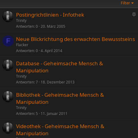
Filter
Postingrichtlinien - Infothek
n
Trinity
Antworten
0
20. März 2005
g
e
Neue Blickrichtung des erwachten Bewusstseins
p
F
Flacker
i
Antworten
0
4. April 2014
n
n
Database - Geheimsache Mensch &
t
Manipulation
Trinity
Antworten
7
18. Dezember 2013
Bibliothek - Geheimsache Mensch &
Manipulation
Trinity
Antworten
5
11. Januar 2011
Videothek - Geheimsache Mensch &
Manipulation