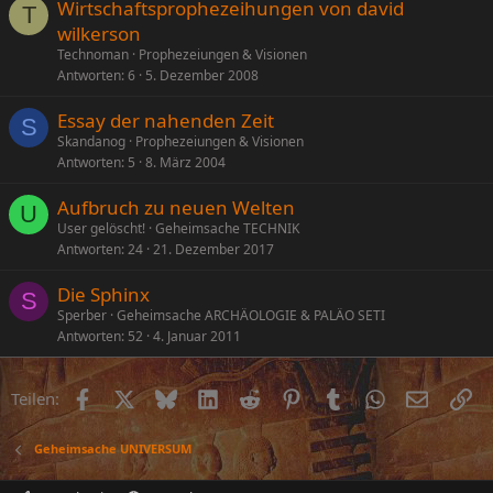
Wirtschaftsprophezeihungen von david
T
wilkerson
Technoman
Prophezeiungen & Visionen
Antworten
6
5. Dezember 2008
Essay der nahenden Zeit
S
Skandanog
Prophezeiungen & Visionen
Antworten
5
8. März 2004
Aufbruch zu neuen Welten
U
User gelöscht!
Geheimsache TECHNIK
Antworten
24
21. Dezember 2017
Die Sphinx
S
Sperber
Geheimsache ARCHÄOLOGIE & PALÄO SETI
Antworten
52
4. Januar 2011
Facebook
X (Twitter)
Bluesky
LinkedIn
Reddit
Pinterest
Tumblr
WhatsApp
E-Mail
Li
Teilen:
Geheimsache UNIVERSUM