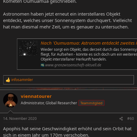
Kometen Oumuamua geschrieben.
Astronomen haben jetzt erneut ein interstellares Objekt
entdeckt, welches unser Sonnensystem durchquert. Vielleicht
hat man diesmal mehr Zeit, um es genauer zu untersuchen.
Nach 'Oumuamua: Astronom entdeckt zweites interstellares Objekt im Sonnensy
Wieder sorgt ein Objekt, das derzeit durch das Sonnens
fliegt, für Aufsehen - könnte es sich doch um ein weitere
Objekt interstellarer Herkunft handeln.
www.grenzwissenschaft-aktuell.de
infosammler
R
e
a
viennatourer
k
t
Administrator, Global Researcher
Teammitglied
i
o
n
14. November 2020
#60
e
n
Apophis hat seine Geschwindigkeit erhöht und sein Orbit hat
:
sich in einem Jahr um 170m verschoben.