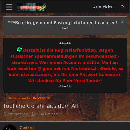
Anmelden
***
Boardregeln und Postingrichtlinien beachten!
***
*****
Derzeit ist die Registrierfunktion, wegen
russischer Spamanmeldungen im Sekundentakt -
deaktiviert. Wer einen Account möchte: Mail an
wahrexakten @ gmx.net mit Nickwunsch. Geduld, es
kann etwas dauern, bis Ihr eine Antwort bekommt.
Wir danken für Euer Verständnis!
*****
Geheimsache UNIVERSUM
Tödliche Gefahr aus dem All
E
E
Whitestorm
30. März 2006
r
r
s
s
Zwirni
t
t