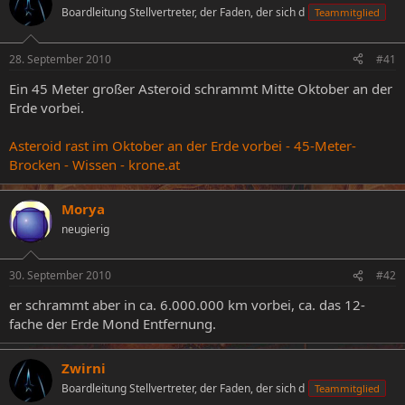
Boardleitung Stellvertreter, der Faden, der sich d
Teammitglied
e
e
l
l
l
l
28. September 2010
#41
e
t
r
a
Ein 45 Meter großer Asteroid schrammt Mitte Oktober an der
m
Erde vorbei.
Asteroid rast im Oktober an der Erde vorbei - 45-Meter-
Brocken - Wissen - krone.at
Morya
neugierig
30. September 2010
#42
er schrammt aber in ca. 6.000.000 km vorbei, ca. das 12-
fache der Erde Mond Entfernung.
Zwirni
Boardleitung Stellvertreter, der Faden, der sich d
Teammitglied