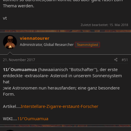
Thema werden.
vt
Zuletzt bearbeitet:
15. Mai 2018
viennatourer
Administrator, Global Researcher
Teammitglied
21. November 2017
#51
1I/´Oumuamua
(hawaaiianisch "Botschafter"), der erste
entdeckte -extrasolare- Asteroid in unserem Sonnensystem
hat
;wie Astronomen nun herausfanden; eine ganz besondere
Form.
Artikel....
Interstellare-Zigarre-erstaunt-Forscher
WIKI....
1I/ʻOumuamua