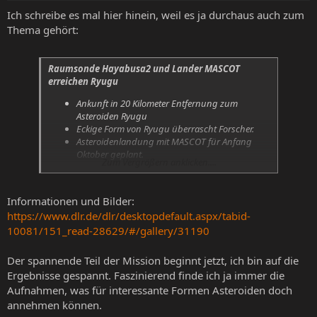
Ich schreibe es mal hier hinein, weil es ja durchaus auch zum
Thema gehört:
Raumsonde Hayabusa2 und Lander MASCOT
erreichen Ryugu
Ankunft in 20 Kilometer Entfernung zum
Asteroiden Ryugu
Eckige Form von Ryugu überrascht Forscher.
Asteroidenlandung mit MASCOT für Anfang
Oktober geplant.
Zum Vergrößern anklicken....
Schwerpunkt(e): Raumfahrt, Exploration,
Robotik
Informationen und Bilder:
https://www.dlr.de/dlr/desktopdefault.aspx/tabid-
10081/151_read-28629/#/gallery/31190
Der spannende Teil der Mission beginnt jetzt, ich bin auf die
Ergebnisse gespannt. Faszinierend finde ich ja immer die
Aufnahmen, was für interessante Formen Asteroiden doch
annehmen können.