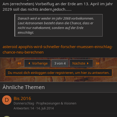
Am (errechneten) Vorbeiflug an der Erde am 13. April im Jahr
2029 soll das nichts ändern,jedoch......
Danach wird er wieder im Jahr 2068 vorbeikommen.
Laut Astronomen besteht dann die Chance, dass er
nicht nur nahekommt, sondern auf der Erde
einschlägt.
asteroid apophis-wird-schneller-forscher-muessen-einschlag-
chance-neu-berechnen
Erste
Letzte
Vorherige
3 von 4
Nächste
Du musst dich einloggen oder registrieren, um hier zu antworten.
Ähnliche Themen
Bis 2016
D
Donnerschlag
Prophezeiungen & Visionen
Antworten
14
14. Juli 2014