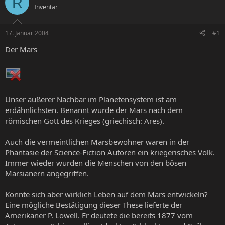
R
Inventar
e
e
l
l
l
l
17. Januar 2004
#1
e
t
r
a
Der Mars
m
Unser äußerer Nachbar im Planetensystem ist am
erdähnlichsten. Benannt wurde der Mars nach dem
römischen Gott des Krieges (griechisch: Ares).
Auch die vermeintlichen Marsbewohner waren in der
Phantasie der Science-Fiction Autoren ein kriegerisches Volk.
Immer wieder wurden die Menschen von den bösen
Marsianern angegriffen.
Konnte sich aber wirklich Leben auf dem Mars entwickeln?
Eine mögliche Bestätigung dieser These lieferte der
Amerikaner P. Lowell. Er deutete die bereits 1877 vom