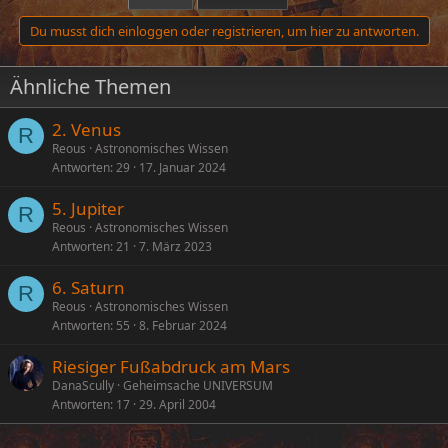
Du musst dich einloggen oder registrieren, um hier zu antworten.
Ähnliche Themen
2. Venus
R
Reous
Astronomisches Wissen
Antworten
29
17. Januar 2024
5. Jupiter
R
Reous
Astronomisches Wissen
Antworten
21
7. März 2023
6. Saturn
R
Reous
Astronomisches Wissen
Antworten
55
8. Februar 2024
Riesiger Fußabdruck am Mars
DanaScully
Geheimsache UNIVERSUM
Antworten
17
29. April 2004