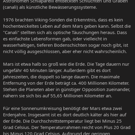
Astronomen Schiaparelli entdeckten Schluchten und Gräben
(canali) als künstliche Bewässerungssysteme.
1976 brachten Viking-Sonden die Erkenntnis, dass es kein
hochentwickeltes Leben auf dem Mars geben kann. Selbst die
"Canali" stellten sich als optische Täuschungen heraus. Dass
es einfachste Lebensformen gab, oder vielleicht in
wasserhaltigen, tieferen Bodenschichten sogar noch gibt, ist
nicht völlig ausgeschlossen, aber eher nicht wahrscheinlich.
Mars ist etwa halb so groß wie die Erde. Die Tage dauern nur
ungefähr 40 Minuten länger. Außerdem gibt es dort
Jahreszeiten, die doppelt so lange dauern. Die maximale
Entfernung von der Erde beträgt ca. 400 Millionen Kilometer.
Stehen die Planeten aber in günstiger Opposition zueinander,
nähern sie sich bis auf 55,65 Millionen Kilometer an.
Für eine Sonnenumkreisung benötigt der Mars etwa zwei
Erdenjahre. Insgesamt ist es dort deutlich kälter als hier auf
der Erde. Die Durchschnittstemperatur liegt bei Minus 25
Grad Celsius. Der Temperaturrahmen reicht von Plus 20 Grad
bis Minus 120 Grad Celsius. Aufgrund der geringen