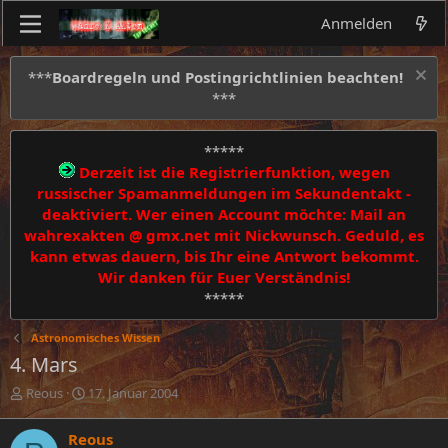
Anmelden
***
Boardregeln und Postingrichtlinien beachten!
***
*****
Derzeit ist die Registrierfunktion, wegen
russischer Spamanmeldungen im Sekundentakt -
deaktiviert. Wer einen Account möchte: Mail an
wahrexakten @ gmx.net mit Nickwunsch. Geduld, es
kann etwas dauern, bis Ihr eine Antwort bekommt.
Wir danken für Euer Verständnis!
*****
Astronomisches Wissen
4. Mars
E
E
Reous
17. Januar 2004
r
r
s
s
Reous
t
t