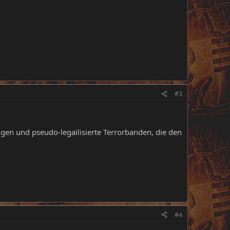
#3
ngen und pseudo-legailisierte Terrorbanden, die den
#4