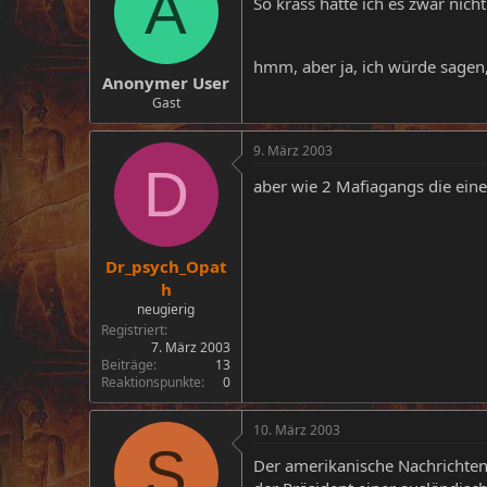
A
So krass hätte ich es zwar nich
hmm, aber ja, ich würde sagen,
Anonymer User
Gast
9. März 2003
D
aber wie 2 Mafiagangs die eine
Dr_psych_Opat
h
neugierig
Registriert
7. März 2003
Beiträge
13
Reaktionspunkte
0
10. März 2003
S
Der amerikanische Nachrichtend