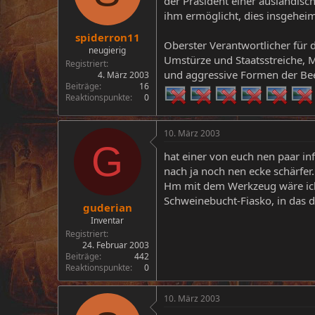
der Präsident einer ausländisc
ihm ermöglicht, dies insgeheim
spiderron11
Oberster Verantwortlicher für 
neugierig
Umstürze und Staatsstreiche, 
Registriert
und aggressive Formen der Bee
4. März 2003
Beiträge
16
Reaktionspunkte
0
10. März 2003
G
hat einer von euch nen paar i
nach ja noch nen ecke schärfer.
Hm mit dem Werkzeug wäre ich 
Schweinebucht-Fiasko, in das d
guderian
Inventar
Registriert
24. Februar 2003
Beiträge
442
Reaktionspunkte
0
10. März 2003