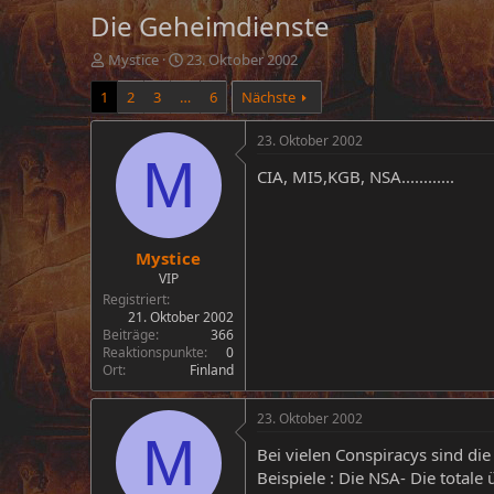
Die Geheimdienste
E
E
Mystice
23. Oktober 2002
r
r
1
2
3
…
6
Nächste
s
s
t
t
e
e
23. Oktober 2002
l
l
M
CIA, MI5,KGB, NSA............
l
l
e
t
r
a
m
Mystice
VIP
Registriert
21. Oktober 2002
Beiträge
366
Reaktionspunkte
0
Ort
Finland
23. Oktober 2002
M
Bei vielen Conspiracys sind die
Beispiele : Die NSA- Die total