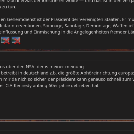
hen Macht etwas demonstrieren wollte — und das ist in den verg
 zu tun.
den Geheimdienst ist der Präsident der Vereinigten Staaten. Er m
Militärinterventionen, Spionage, Sabotage, Demontage, Waffenlie
influssung und Einmischung in die Angelegenheiten fremder Länd
nfos über den NSA. der is meiner meinung
 betreibt in deutschland z.b. die größte Abhöreinrichtung europas,
mir da nich so sicher, der präsident kann genauso schnell zum
er CIA Kennedy anfang 60er jahre getrieben hat.