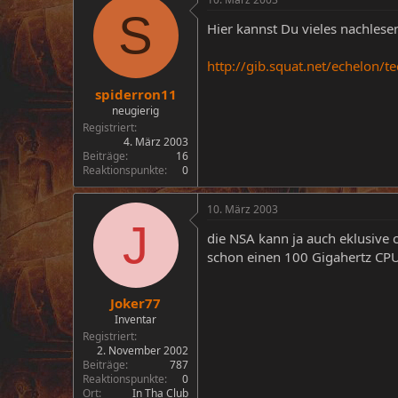
S
Hier kannst Du vieles nachlese
http://gib.squat.net/echelon/t
spiderron11
neugierig
Registriert
4. März 2003
Beiträge
16
Reaktionspunkte
0
10. März 2003
J
die NSA kann ja auch eklusive 
schon einen 100 Gigahertz CPU
Joker77
Inventar
Registriert
2. November 2002
Beiträge
787
Reaktionspunkte
0
Ort
In Tha Club