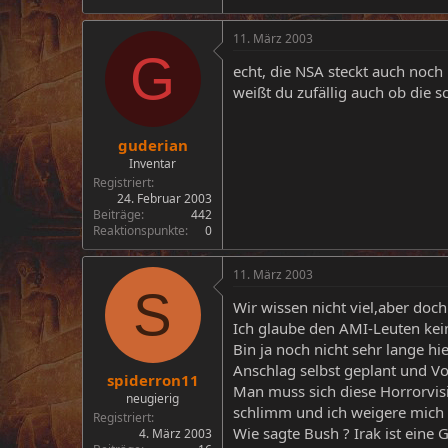
11. März 2003
G
echt, die NSA steckt auch noc
weißt du zufällig auch ob die
guderian
Inventar
Registriert
24. Februar 2003
Beiträge
442
Reaktionspunkte
0
11. März 2003
S
Wir wissen nicht viel,aber doc
Ich glaube den AMI-Leuten kein
Bin ja noch nicht sehr lange h
Anschlag selbst geplant und Vol
spiderron11
Man muss sich diese Horrorvis
neugierig
schlimm und ich weigere mich 
Registriert
Wie sagte Bush ? Irak ist ein
4. März 2003