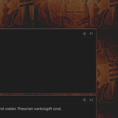
#1
#2
it vielen Theorien verknüpft sind.