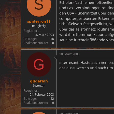
S
Echolon-Nach einem offiziellen
und Fax- Verbindungen routine
den USA - übermittelt über de
computergesteuerten Erkennun
spiderron11
Schlüßelwort festgestellt ist, 
neugierig
über das Telefonnetz routinemä
Registriert
wird ihre Kommunikation aufge
4. März 2003
Beiträge
16
Tat eine furchteinflößende Vors
Reaktionspunkte
0
10. März 2003
G
interresant! Haste auch nen p
das auszuwerten und auch um d
guderian
Inventar
Registriert
24. Februar 2003
Beiträge
442
Reaktionspunkte
0
10. März 2003