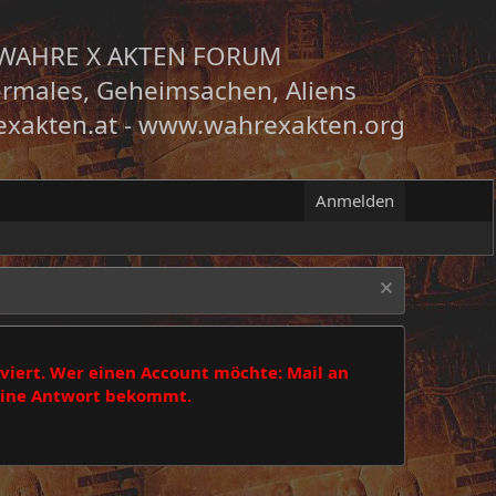
WAHRE X AKTEN FORUM
rmales, Geheimsachen, Aliens
xakten.at
-
www.wahrexakten.org
Anmelden
viert. Wer einen Account möchte: Mail an
 eine Antwort bekommt.