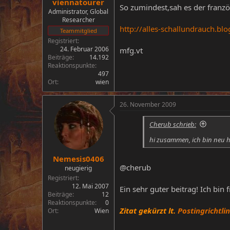
viennatourer
So zumindest,sah es der fran
Administrator, Global
Researcher
http://alles-schallundrauch.b
Teammitglied
Registriert
24. Februar 2006
mfg.vt
Beiträge
14.192
Reaktionspunkte
497
Ort
wien
26. November 2009
Cherub schrieb:
hi zusammen, ich bin neu hier
Nemesis0406
@cherub
neugierig
Registriert
12. Mai 2007
Ein sehr guter beitrag! Ich bin
Beiträge
12
Reaktionspunkte
0
Zitat gekürzt lt.
Postingrichtli
Ort
Wien