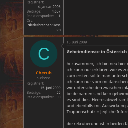
Registriert
4. Januar 2006
Beiträge
4.657
Reaktionspunkte
1
Ort
Niederbrechen/Hess
en
15. Juni 2009
C
Geheimdienste in Österrich
hi zusammen, ich bin neu hier 
ich kann nur erklären wie es zu
Cherub
zum ersten sollte man untersch
suchend
ich kann nur vom militärischen
Registriert
wir unterscheiden zwischen in
15. Juni 2009
Beiträge
55
beide namen sind kein geheimn
Reaktionspunkte
0
es sind dies: Heeresabwehram
und ebenfalls mit Auswirkung 
Truppenschutz = Jegliche Infor
die rekrutierung ist in beiden