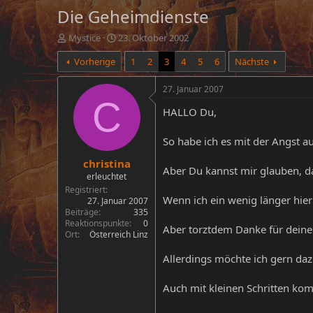
Die Geheimdienste
E
E
Mystice
23. Oktober 2002
r
r
Vorherige
1
2
3
4
5
6
Nächste
s
s
t
t
e
e
27. Januar 2007
l
l
C
HALLO Du,
l
l
e
t
r
a
So habe ich es mit der Angst a
m
christina
Aber Du kannst mir glauben, d
erleuchtet
Registriert
Wenn ich ein wenig länger hier
27. Januar 2007
Beiträge
335
Reaktionspunkte
0
Aber torztdem Danke für deinen
Ort
Österreich Linz
Allerdings möchte ich gern dazu
Auch mit kleinen Schritten ko