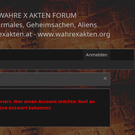
WAHRE X AKTEN FORUM
rmales, Geheimsachen, Aliens
xakten.at
-
www.wahrexakten.org
Anmelden
viert. Wer einen Account möchte: Mail an
 eine Antwort bekommt.