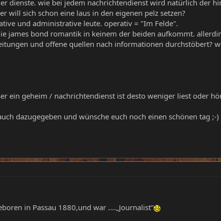
der dienste. wie bei jedem nachrichtendienst wird natürlich der 
r will sich schon eine laus in den eigenen pelz setzen?
ative und administrative leute. operativ = "Im Felde".
die james bond romantik in keinem der beiden aufkommt. allerdi
eitungen und offene quellen nach informationen durchstöbert? 
er ein geheim / nachrichtendienst ist desto weniger liest oder hör
 auch dazugegeben und wünsche euch noch einen schönen tag ;-)
geboren in Passau 1880,und war ....„Journalist“