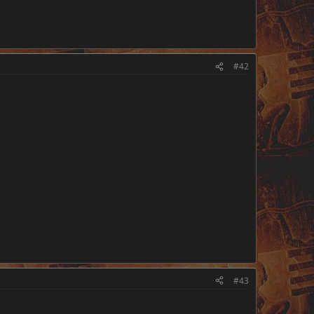
#42
#43