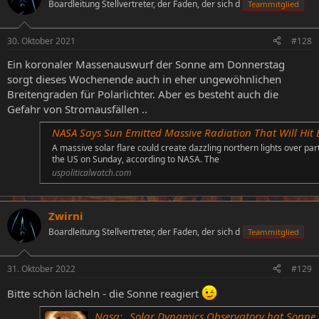
Boardleitung Stellvertreter, der Faden, der sich d
Teammitglied
30. Oktober 2021
#128
Ein koronaler Massenauswurf der Sonne am Donnerstag
sorgt dieses Wochenende auch in eher ungewöhnlichen
Breitengraden für Polarlichter. Aber es besteht auch die
Gefahr von Stromausfällen ..
NASA Says Sun Emitted Massive Radiation That Will Hit Earth This Weekend, Northern Lights Expe
A massive solar flare could create dazzling northern lights over par
the US on Sunday, according to NASA. The
uspoliticalwatch.com
Zwirni
Boardleitung Stellvertreter, der Faden, der sich d
Teammitglied
31. Oktober 2022
#129
Bitte schön lächeln - die Sonne reagiert
Nasa: „Solar Dynamics Observatory hat Sonne beim ,Lächeln‘ erwischt“ - 