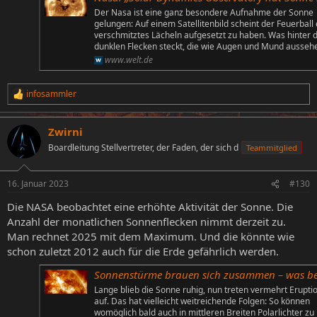
Der Nasa ist eine ganz besondere Aufnahme der Sonne
gelungen: Auf einem Satellitenbild scheint der Feuerball 
verschmitztes Lächeln aufgesetzt zu haben. Was hinter 
dunklen Flecken steckt, die wie Augen und Mund ausseh
www.welt.de
infosammler
R
e
a
Zwirni
k
t
Boardleitung Stellvertreter, der Faden, der sich d
Teammitglied
i
o
n
16. Januar 2023
#130
e
n
Die NASA beobachtet eine erhöhte Aktivität der Sonne. Die
:
Anzahl der monatlichen Sonnenflecken nimmt derzeit zu.
Man rechnet 2025 mit dem Maximum. Und die könnte wie
schon zuletzt 2012 auch für die Erde gefährlich werden.
Sonnenstürme brauen sich zusammen – was bedeutet das für die Er
Lange blieb die Sonne ruhig, nun treten vermehrt Erupti
auf. Das hat vielleicht weitreichende Folgen: So können
womöglich bald auch in mittleren Breiten Polarlichter zu