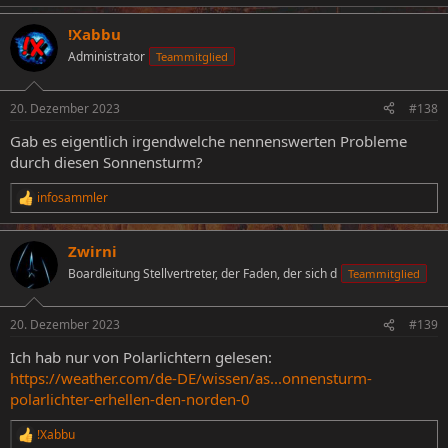
!Xabbu
Administrator
Teammitglied
20. Dezember 2023
#138
Gab es eigentlich irgendwelche nennenswerten Probleme
durch diesen Sonnensturm?
infosammler
R
e
a
Zwirni
k
t
Boardleitung Stellvertreter, der Faden, der sich d
Teammitglied
i
o
n
20. Dezember 2023
#139
e
n
Ich hab nur von Polarlichtern gelesen:
:
https://weather.com/de-DE/wissen/as...onnensturm-
polarlichter-erhellen-den-norden-0
!Xabbu
R