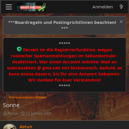
Anmelden
***
Boardregeln und Postingrichtlinien beachten!
***
*****
Derzeit ist die Registrierfunktion, wegen
russischer Spamanmeldungen im Sekundentakt -
deaktiviert. Wer einen Account möchte: Mail an
wahrexakten @ gmx.net mit Nickwunsch. Geduld, es
kann etwas dauern, bis Ihr eine Antwort bekommt.
Wir danken für Euer Verständnis!
*****
Astronomisches Wissen
Sonne
E
E
Reous
17. Januar 2004
r
r
s
s
Astun
t
t