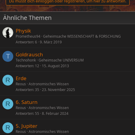
Du musst dich einloggen oder registrieren, um hier zu antworten.
i
o
n
Ähnliche Themen
e
n
:
Physik
Prometheus94
Geheimsache WISSENSCHAFT & FORSCHUNG
Antworten
6
9. März 2019
Goldrausch
T
Technohonk
Geheimsache UNIVERSUM
Antworten
12
15. August 2013
Erde
R
Reous
Astronomisches Wissen
Antworten
35
23. November 2025
6. Saturn
R
Reous
Astronomisches Wissen
Antworten
55
8. Februar 2024
5. Jupiter
R
Reous
Astronomisches Wissen