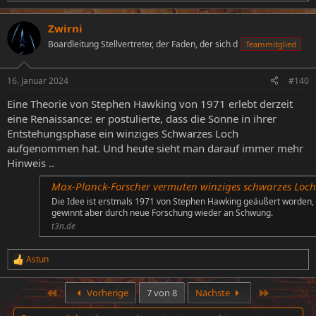
e
a
Zwirni
k
t
Boardleitung Stellvertreter, der Faden, der sich d
Teammitglied
i
o
n
16. Januar 2024
#140
e
n
Eine Theorie von Stephen Hawking von 1971 erlebt derzeit
:
eine Renaissance: er postulierte, dass die Sonne in ihrer
Entstehungsphase ein winziges Schwarzes Loch
aufgenommen hat. Und heute sieht man darauf immer mehr
Hinweis ..
Max-Planck-Forscher vermuten winziges schwarzes Loch im Inneren der Son
Die Idee ist erstmals 1971 von Stephen Hawking geäußert worden,
gewinnt aber durch neue Forschung wieder an Schwung.
t3n.de
Astun
R
e
a
Erste
Letzte
Vorherige
7 von 8
Nächste
k
t