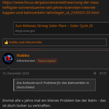
https://www.focus.de/panorama/welt/warnung-der-nasa-
heftigste-sonnenstuerme-seit-jahren-koennten-internet-
kappen-und-bahnverkehr-lahmlegen_id_259503129.html
Sun Releases Strong Solar Flare – Solar Cycle 25
blogs.nasa.gov
!Xabbu
und
infosammler
R
e
a
!Xabbu
k
t
Administrator
Teammitglied
i
o
n
16. Dezember 2023
#137
e
n
Das bedeutet auch Probleme für den Bahnverkehr in
:
Deutschland.
Einmal alle x Jahre mal ein kleines Problem bei der Bahn - das
ist doch locker zu verkraften.