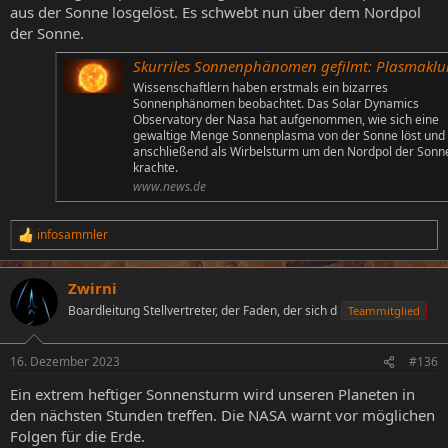
aus der Sonne losgelöst. Es schwebt nun über dem Nordpol
der Sonne.
Skurriles Sonnenphänomen gefilmt: Plasmaklumpen abgelöst! Sonnenwirbelsturm kracht um Nor
Wissenschaftlern haben erstmals ein bizarres
Sonnenphänomen beobachtet. Das Solar Dynamics
Observatory der Nasa hat aufgenommen, wie sich eine
gewaltige Menge Sonnenplasma von der Sonne löst und
anschließend als Wirbelsturm um den Nordpol der Sonn
krachte.
www.news.de
infosammler
R
e
a
Zwirni
k
t
Boardleitung Stellvertreter, der Faden, der sich d
Teammitglied
i
o
n
16. Dezember 2023
#136
e
n
Ein extrem heftiger Sonnensturm wird unseren Planeten in
:
den nächsten Stunden treffen. Die NASA warnt vor möglichen
Folgen für die Erde.