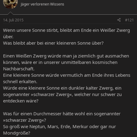
Jäger verlorenen Wissens
e
e
l
l
l
l
14. Juli 2015
#121
e
t
r
a
Wenn unsere Sonne stirbt, bleibt am Ende ein Weißer Zwerg
m
über.
Was bleibt aber bei einer kleineren Sonne über?
Einen Weißen Zwerg würde man ja ziemlich gut ausmachen
können, wäre er in unserer unmittelbaren kosmischen
Nachbarschaft.
Eine kleinere Sonne würde vermutlich am Ende ihres Lebens
schnell erkalten.
Würde eine kleinere Sonne ein dunkler kalter Zwerg, ein
sogenannter »schwarzer Zwerg«, welcher nur schwer zu
entdecken wäre?
Was für einen Durchmesser hätte wohl ein sogenannter
»schwarzer Zwerg«?
So groß wie Neptun, Mars, Erde, Merkur oder gar nur
Mondgröße?