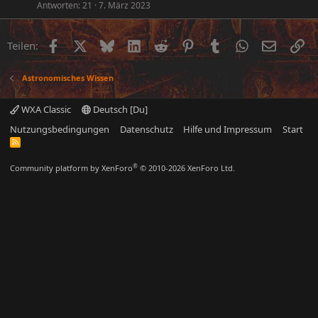
Antworten
21
7. März 2023
Facebook
X (Twitter)
Bluesky
LinkedIn
Reddit
Pinterest
Tumblr
WhatsApp
E-Mail
Li
Teilen:
Astronomisches Wissen
WXA Classic
Deutsch [Du]
Nutzungsbedingungen
Datenschutz
Hilfe und Impressum
Start
R
S
S
®
Community platform by XenForo
© 2010-2026 XenForo Ltd.