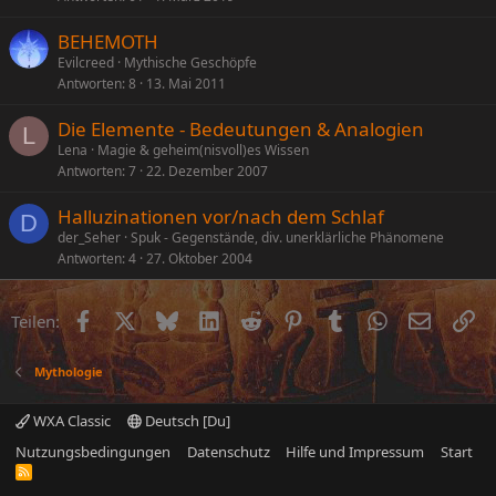
BEHEMOTH
Evilcreed
Mythische Geschöpfe
Antworten
8
13. Mai 2011
Die Elemente - Bedeutungen & Analogien
L
Lena
Magie & geheim(nisvoll)es Wissen
Antworten
7
22. Dezember 2007
Halluzinationen vor/nach dem Schlaf
D
der_Seher
Spuk - Gegenstände, div. unerklärliche Phänomene
Antworten
4
27. Oktober 2004
Facebook
X (Twitter)
Bluesky
LinkedIn
Reddit
Pinterest
Tumblr
WhatsApp
E-Mail
Li
Teilen:
Mythologie
WXA Classic
Deutsch [Du]
Nutzungsbedingungen
Datenschutz
Hilfe und Impressum
Start
R
S