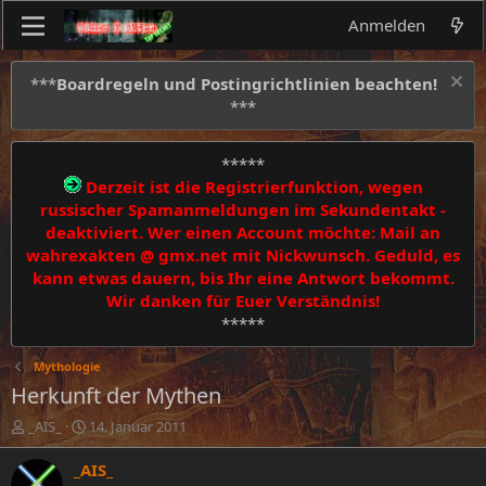
Anmelden
***
Boardregeln und Postingrichtlinien beachten!
***
*****
Derzeit ist die Registrierfunktion, wegen
russischer Spamanmeldungen im Sekundentakt -
deaktiviert. Wer einen Account möchte: Mail an
wahrexakten @ gmx.net mit Nickwunsch. Geduld, es
kann etwas dauern, bis Ihr eine Antwort bekommt.
Wir danken für Euer Verständnis!
*****
Mythologie
Herkunft der Mythen
E
E
_AIS_
14. Januar 2011
r
r
s
s
_AIS_
t
t