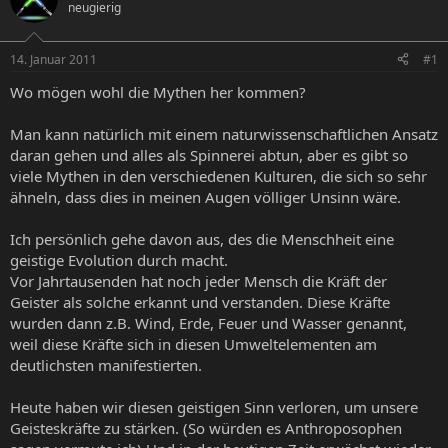
neugierig
e
e
l
l
l
l
14. Januar 2011
#1
e
t
r
a
Wo mögen wohl die Mythen her kommen?
m
Man kann natürlich mit einem naturwissenschaftlichen Ansatz
daran gehen und alles als Spinnerei abtun, aber es gibt so
viele Mythen in den verschiedenen Kulturen, die sich so sehr
ähneln, dass dies in meinen Augen völliger Unsinn wäre.
Ich persönlich gehe davon aus, des die Menschheit eine
geistige Evolution durch macht.
Vor Jahrtausenden hat noch jeder Mensch die Kräft der
Geister als solche erkannt und verstanden. Diese Kräfte
wurden dann z.B. Wind, Erde, Feuer und Wasser genannt,
weil diese Kräfte sich in diesen Umweltelementen am
deutlichsten manifestierten.
Heute haben wir diesen geistigen Sinn verloren, um unsere
Geisteskräfte zu stärken. (So würden es Anthroposophen