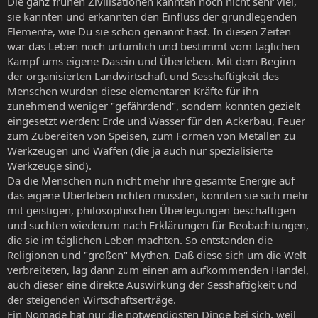
Die ganz frühen Zivilisationen kannten noch nicht sehr viel,
sie kannten und erkannten den Einfluss der grundlegenden
Elemente, wie Du sie schon genannt hast. In diesen Zeiten
war das Leben noch urtümlich und bestimmt vom täglichen
Kampf ums eigene Dasein und Überleben. Mit dem Beginn
der organisierten Landwirtschaft und Sesshaftigkeit des
Menschen wurden diese elementaren Kräfte für ihn
zunehmend weniger "gefährdend", sondern konnten gezielt
eingesetzt werden: Erde und Wasser für den Ackerbau, Feuer
zum Zubereiten von Speisen, zum Formen von Metallen zu
Werkzeugen und Waffen (die ja auch nur spezialisierte
Werkzeuge sind).
Da die Menschen nun nicht mehr ihre gesamte Energie auf
das eigene Überleben richten mussten, konnten sie sich mehr
mit geistigen, philosophischen Überlegungen beschäftigen
und suchten wiederum nach Erklärungen für Beobachtungen,
die sie im täglichen Leben machten. So entstanden die
Religionen und "großen" Mythen. Daß diese sich um die Welt
verbreiteten, lag dann zum einen am aufkommenden Handel,
auch dieser eine direkte Auswirkung der Sesshaftigkeit und
der steigenden Wirtschaftserträge.
Ein Nomade hat nur die notwendigsten Dinge bei sich, weil