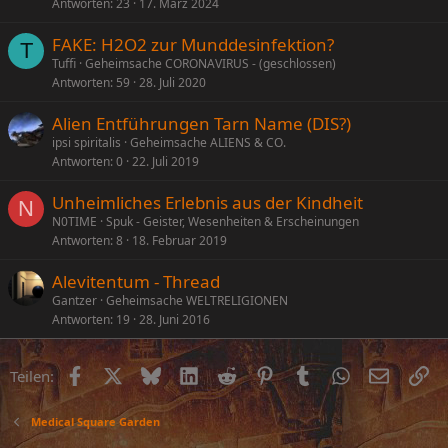
Antworten
23
17. März 2024
FAKE: H2O2 zur Munddesinfektion?
T
Tuffi
Geheimsache CORONAVIRUS - (geschlossen)
Antworten
59
28. Juli 2020
Alien Entführungen Tarn Name (DIS?)
ipsi spiritalis
Geheimsache ALIENS & CO.
Antworten
0
22. Juli 2019
Unheimliches Erlebnis aus der Kindheit
N
N0TIME
Spuk - Geister, Wesenheiten & Erscheinungen
Antworten
8
18. Februar 2019
Alevitentum - Thread
Gantzer
Geheimsache WELTRELIGIONEN
Antworten
19
28. Juni 2016
Facebook
X (Twitter)
Bluesky
LinkedIn
Reddit
Pinterest
Tumblr
WhatsApp
E-Mail
Li
Teilen:
Medical Square Garden