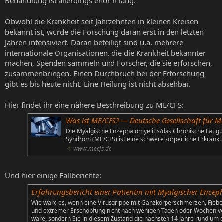
Behandlung ist allerdings enorm lang.
Obwohl die Krankheit seit Jahrzehnten in kleinen Kreisen
bekannt ist, wurde die Forschung daran erst in den letzten
Jahren intensiviert. Daran beteiligt sind u.a. mehrere
internationale Organisationen, die die Krankheit bekannter
machen, Spenden sammeln und Forscher, die sie erforschen,
zusammenbringen. Einen Durchbruch bei der Erforschung
gibt es bis heute nicht. Eine Heilung ist nicht absehbar.
Hier findet ihr eine nähere Beschreibung zu ME/CFS:
Was ist ME/CFS? — Deutsche Gesellschaft für ME/C
Die Myalgische Enzephalomyelitis/das Chronische Fatig
Syndrom (ME/CFS) ist eine schwere körperliche Erkrank
www.mecfs.de
Und hier einige Fallberichte:
Erfahrungsbericht einer Patientin mit Myalgischer Encephalomyeli
Wie wäre es, wenn eine Virusgrippe mit Ganzkörperschmerzen, Fieb
und extremer Erschöpfung nicht nach wenigen Tagen oder Wochen v
wäre, sondern Sie in diesem Zustand die nächsten 14 Jahre rund um 