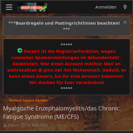
Anmelden
***
Boardregeln und Postingrichtlinien beachten!
***
*****
Derzeit ist die Registrierfunktion, wegen
russischer Spamanmeldungen im Sekundentakt -
deaktiviert. Wer einen Account möchte: Mail an
wahrexakten @ gmx.net mit Nickwunsch. Geduld, es
kann etwas dauern, bis Ihr eine Antwort bekommt.
Wir danken für Euer Verständnis!
*****
Medical Square Garden
Myalgische Enzephalomyelitis/das Chronic
Fatigue Syndrome (ME/CFS)
E
E
Zwirni
13. Mai 2020
r
r