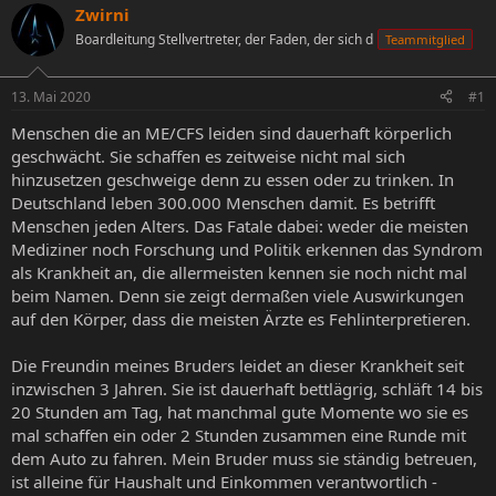
s
s
Zwirni
t
t
Boardleitung Stellvertreter, der Faden, der sich d
Teammitglied
e
e
l
l
l
l
13. Mai 2020
#1
e
t
r
a
Menschen die an ME/CFS leiden sind dauerhaft körperlich
m
geschwächt. Sie schaffen es zeitweise nicht mal sich
hinzusetzen geschweige denn zu essen oder zu trinken. In
Deutschland leben 300.000 Menschen damit. Es betrifft
Menschen jeden Alters. Das Fatale dabei: weder die meisten
Mediziner noch Forschung und Politik erkennen das Syndrom
als Krankheit an, die allermeisten kennen sie noch nicht mal
beim Namen. Denn sie zeigt dermaßen viele Auswirkungen
auf den Körper, dass die meisten Ärzte es Fehlinterpretieren.
Die Freundin meines Bruders leidet an dieser Krankheit seit
inzwischen 3 Jahren. Sie ist dauerhaft bettlägrig, schläft 14 bis
20 Stunden am Tag, hat manchmal gute Momente wo sie es
mal schaffen ein oder 2 Stunden zusammen eine Runde mit
dem Auto zu fahren. Mein Bruder muss sie ständig betreuen,
ist alleine für Haushalt und Einkommen verantwortlich -