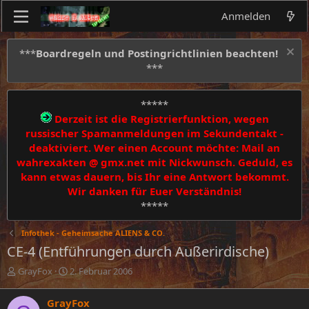
Anmelden
***
Boardregeln und Postingrichtlinien beachten!
***
*****
Derzeit ist die Registrierfunktion, wegen
russischer Spamanmeldungen im Sekundentakt -
deaktiviert. Wer einen Account möchte: Mail an
wahrexakten @ gmx.net mit Nickwunsch. Geduld, es
kann etwas dauern, bis Ihr eine Antwort bekommt.
Wir danken für Euer Verständnis!
*****
Infothek - Geheimsache ALIENS & CO.
CE-4 (Entführungen durch Außerirdische)
E
E
GrayFox
2. Februar 2006
r
r
s
s
GrayFox
t
t