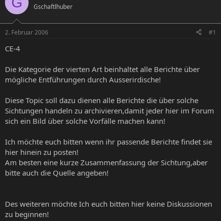
G
Gschaftlhuber
e
e
l
l
l
l
2. Februar 2006
#1
e
t
r
a
CE-4
m
Die Kategorie der vierten Art beinhaltet alle Berichte über
mögliche Entführungen durch Ausserirdische!
Diese Topic soll dazu dienen alle Berichte die über solche
Sichtungen handeln zu archivieren,damit jeder hier im Forum
sich ein Bild über solche Vorfälle machen kann!
Ich möchte euch bitten wenn ihr passende Berichte findet sie
hier hinein zu posten!
Am besten eine kurze Zusammenfassung der Sichtung,aber
bitte auch die Quelle angeben!
Des weiteren möchte Ich euch bitten hier keine Diskussionen
zu beginnen!