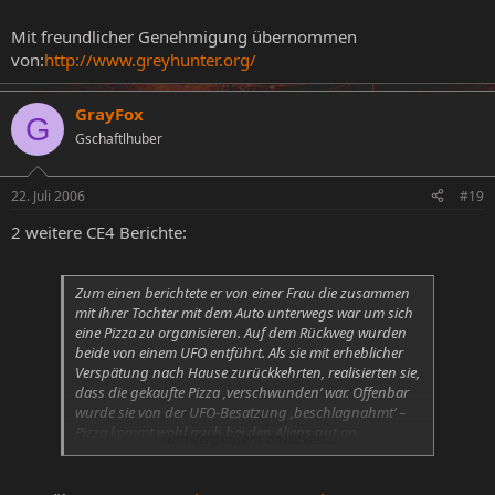
Freund im Bett. Das Fenster war offen und draußen
war das Rauschen des nahe Atlantik zu vernehmen.
Mit freundlicher Genehmigung übernommen
Mitten in der Nacht erwachte sie und erblickte am
von:
http://www.greyhunter.org/
Fenster zwei Figuren die sie anstarrten. Sie hatten weiße
Haut, große schwarze Augen und waren um die 120cm
groß. Die Zeugin beschrieb die Gesichter als
GrayFox
G
‚angenehm’. Sie empfand ein Gefühl von ‚Frieden’ und
Gschaftlhuber
schlief darauf wieder ein. Nur die beiden ‚Besucher’
werden wissen was dann geschah ...
22. Juli 2006
#19
2 weitere CE4 Berichte:
Zum einen berichtete er von einer Frau die zusammen
mit ihrer Tochter mit dem Auto unterwegs war um sich
eine Pizza zu organisieren. Auf dem Rückweg wurden
beide von einem UFO entführt. Als sie mit erheblicher
Verspätung nach Hause zurückkehrten, realisierten sie,
dass die gekaufte Pizza ‚verschwunden’ war. Offenbar
wurde sie von der UFO-Besatzung ‚beschlagnahmt’ –
Pizza kommt wohl auch bei den Aliens gut an.
Zum Vergrößern anklicken....
In einen anderen Fall war ein Ehepaar verwickelt. Beide
waren mit dem Auto unterwegs, als plötzlich ein UFO