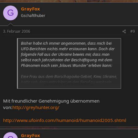
GrayFox
G
Gschaftlhuber
3. Februar 2006
#9
Bisher habe ich immer angenommen, dass mich bei
UFO-Berichten nichts mehr erstaunen kann. Doch der
folgende Fall aus der Ukraine bewies mir, dass man
selbst nach Jahrzehnten der Beschäftigung mit dem
Phänomen noch sein ‚blaues Wunder’ erleben kann:
Eine Frau aus dem Borschagovka-Gebiet, Kiew, Ukraine,
hatte sich dazu entschlossen den Beruf zu wechseln
Zum Vergrößern anklicken....
und in die Prostitution zu gehen. Der erste ‚Diensttag’
war der 1. November 2005 und begann gegen 20h. Sie
stand also auf der Straße, als auch schon der erste
Mit freundlicher Genehmigung übernommen
‚Interessent’ vor ihr anhielt. Doch die Dinge nahmen
von:
http://greyhunter.org/
nicht ihren üblichen lauf: Plötzlich tauchte ein Licht von
‚oben’ auf und hüllte die Frau in gleißendes Licht. Der
http://www.ufoinfo.com/humanoid/humanoid2005.shtml
Freier in Spe geriet in Panik, fing an zu zappeln wie bei
einem epileptischen Anfall und lief davon.
GrayFox
Bald darauf fühlte sie sich in die Luft gehoben und