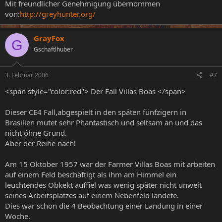
auch geschehen war, es hinterließ seine Spuren am
Mit freundlicher Genehmigung übernommen
Zeugen: Zwei Narben am Unterleib, nicht weit vom
von:
http://greyhunter.org/
Nabel entfernt und ein Verletzung in Form eines
„Dreiecks“ am Arm.
GrayFox
G
Darauf folgten einige UFO-Sichtungen: Zum einen ein
Gschaftlhuber
Licht, das unkonventionelle Flugmanöver durchführte
und mit hoher Geschwindigkeit verschwand und zum
anderen ein zigarrenförmiges Flugobjekt, das zuerst
3. Februar 2006
#7
von Freunden des Zeugen beobachtet wurde, die ihn
dann als weiteren Beobachter hinzuholten. Das Objekt
<span style="color:red"> Der Fall Villas Boas </span>
hatte gelbe, weiße und rote Lichter und gab einen
merkwürdigen Ton von sich während es in knapp 100
Dieser CE4 Fall,abgespielt in den späten fünfzigern in
Metern Höhe über dem Meer schwebte. Der gleiche
Brasilien mutet sehr Phantastisch und seltsam an und das
Vorfall wiederholte sich knapp zwei Wochen später
nicht óhne Grund.
abermals. Überhaupt schien es so zu sein, das in dem
Aber der Reihe nach!
Areal um die Mornington – Halbinsel, wo sich der
Wohnort des Zeugen befindet, sich die UFO-
Sichtungen häuften und man fast schon von einem
Am 15 Oktober 1957 war der Farmer Villas Boas mit arbeiten
„Flap“ sprechen kann. Daneben berichtet der Mann
auf einem Feld beschäftigt als ihm am Himmel ein
auch von „Träumen“ in denen er fremdartigen Wesen
leuchtendes Obkekt auffiel was wenig später nicht unweit
begegnet sei, mit denen er sich vor seinem Haus
seines Arbeitsplatzes auf einem Nebenfeld landete.
befand.
Dies war schon die 4 Beobachtung einer Landung in einer
Woche.