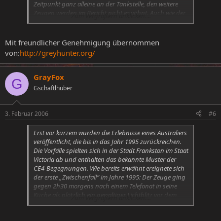
Zeitpunkt ganz alleine an der Tankstelle, den weitere
Zeugen werden im Bericht nicht erwähnt. Auch wie der
Zum Vergrößern anklicken....
Mann an Bord des UFOs kam, ist ungeklärt. Fest steht
nur, das er dort in ein ‚Labor’ gebracht wurde und von
ihm Haar-, Blut-, und Hautproben entnommen
Mit freundlicher Genehmigung übernommen
wurden. Die ‚Besatzung’ wird als ‚Greys’ beschrieben
von:
http://greyhunter.org/
[große Köpfe und Augen, spindeldürre Körper]. An
Bord des UFOs entbehrte er jedes ‚Zeitsinnes’, er konnte
also nicht sagen, wie lange das ganze Prozedere
GrayFox
G
gedauert hatte. Am nächsten Morgen, gegen 6h, fand
Gschaftlhuber
er sich unweit einer Tanke wieder, die allerdings weit
weg von der war, an der er Entführt wurde. Er rief von
dort aus die Polizei, die sich seiner annahm
3. Februar 2006
#6
Erst vor kurzem wurden die Erlebnisse eines Australiers
veröffentlicht, die bis in das Jahr 1995 zurückreichen.
Die Vorfälle spielten sich in der Stadt Frankston im Staat
Victoria ab und enthalten das bekannte Muster der
CE4-Begegnungen. Wie bereits erwähnt ereignete sich
der erste „Zwischenfall“ im Jahre 1995: Der Zeuge ging
gegen 2h30 morgens nach einem Telefonat in seine
Küche als plötzlich ein gewaltiger Lichtblitz vor dem
Zum Vergrößern anklicken....
Fenster zu sehen war und ein „Zeitsprung“ von 75
Minuten folgte, den es war plötzlich 3h43. Was immer