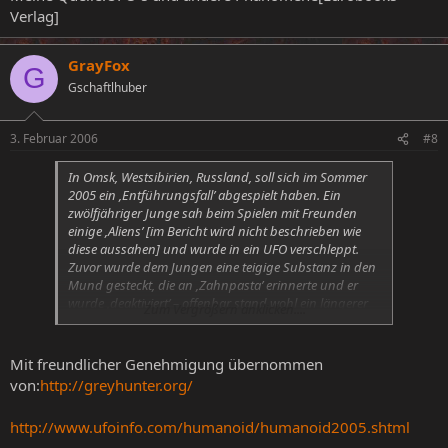
Verlag]
GrayFox
G
Gschaftlhuber
3. Februar 2006
#8
In Omsk, Westsibirien, Russland, soll sich im Sommer
2005 ein ‚Entführungsfall’ abgespielt haben. Ein
zwölfjähriger Junge sah beim Spielen mit Freunden
einige ‚Aliens’ [im Bericht wird nicht beschrieben wie
diese aussahen] und wurde in ein UFO verschleppt.
Zuvor wurde dem Jungen eine teigige Substanz in den
Mund gesteckt, die an ‚Zahnpasta’ erinnerte und er
wurde ‚deaktiviert’ – offenbar stand wohl ein längerer
Zum Vergrößern anklicken....
‚Raumflug’ an. Während des ‚Fluges’ befand er sich in
einigen ovalen und kreisförmigen Räumen, dann
wurde er diversen ‚biomedizinischen’ Prüfungen
Mit freundlicher Genehmigung übernommen
unterzogen [im Report steht nicht welche]. Später
von:
http://greyhunter.org/
wurde er von den Fremden wieder am Ort der
Entführung ‚ausgesetzt’.
http://www.ufoinfo.com/humanoid/humanoid2005.shtml