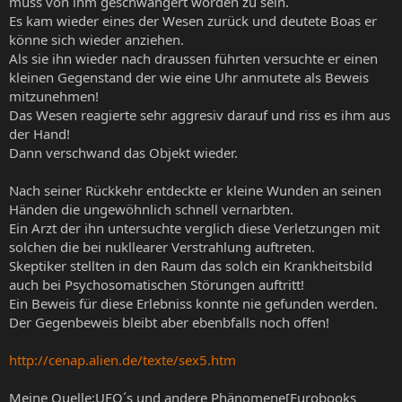
muss von ihm geschwängert worden zu sein.
Es kam wieder eines der Wesen zurück und deutete Boas er
könne sich wieder anziehen.
Als sie ihn wieder nach draussen führten versuchte er einen
kleinen Gegenstand der wie eine Uhr anmutete als Beweis
mitzunehmen!
Das Wesen reagierte sehr aggresiv darauf und riss es ihm aus
der Hand!
Dann verschwand das Objekt wieder.
Nach seiner Rückkehr entdeckte er kleine Wunden an seinen
Händen die ungewöhnlich schnell vernarbten.
Ein Arzt der ihn untersuchte verglich diese Verletzungen mit
solchen die bei nukllearer Verstrahlung auftreten.
Skeptiker stellten in den Raum das solch ein Krankheitsbild
auch bei Psychosomatischen Störungen auftritt!
Ein Beweis für diese Erlebniss konnte nie gefunden werden.
Der Gegenbeweis bleibt aber ebenbfalls noch offen!
http://cenap.alien.de/texte/sex5.htm
Meine Quelle:UFO´s und andere Phänomene[Eurobooks