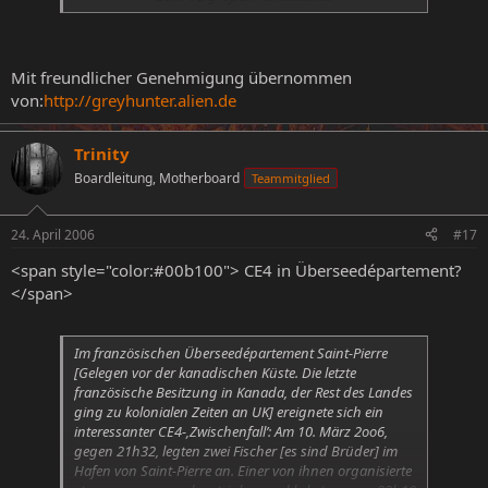
Himmel herab und kreiste über den nahen
Baumwipfeln. Dann erschien auf Schulterhöhe der
Zeugen ein grelles, strahlendes Licht, dass sie blendete.
Ein geräuschloses Objekt, dass einem kleinen Meteor
Mit freundlicher Genehmigung übernommen
glich und eine ‚Rauchspur’ bzw. einen ‚Schweif’ hinter
von:
http://greyhunter.alien.de
sich her zog, tauchte über den Baumwipfeln auf und
wurde von den Forschern rund 15 Minuten lang
beobachtet. Anschließend fuhren sie nach Hause. Die
Trinity
Heimfahrt dauerte etwa 15 Minuten, als sie ankamen
Boardleitung, Motherboard
Teammitglied
war es bereits fünf Uhr morgens, obwohl sie das Licht
gegen 1h beobachtet hatten. Es ‚fehlen’ als knappe vier
Stunden!
24. April 2006
#17
<span style="color:#00b100"> CE4 in Überseedépartement?
</span>
Im französischen Überseedépartement Saint-Pierre
[Gelegen vor der kanadischen Küste. Die letzte
französische Besitzung in Kanada, der Rest des Landes
ging zu kolonialen Zeiten an UK] ereignete sich ein
interessanter CE4-‚Zwischenfall’: Am 10. März 2oo6,
gegen 21h32, legten zwei Fischer [es sind Brüder] im
Hafen von Saint-Pierre an. Einer von ihnen organisierte