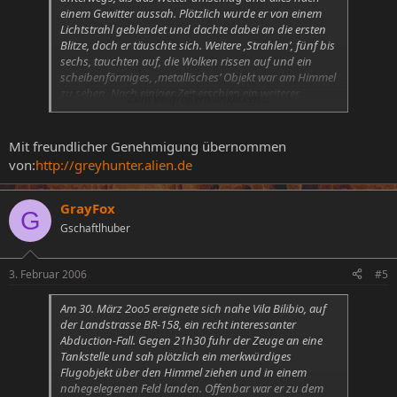
erst um 6h des folgenden Morgens erwachen ließ.
einem Gewitter aussah. Plötzlich wurde er von einem
Lichtstrahl geblendet und dachte dabei an die ersten
Blitze, doch er täuschte sich. Weitere ‚Strahlen’, fünf bis
sechs, tauchten auf, die Wolken rissen auf und ein
scheibenförmiges, ‚metallisches’ Objekt war am Himmel
zu sehen. Nach einiger Zeit erschien ein weiterer,
Zum Vergrößern anklicken....
größerer ‚Lichtbalken’, in dem eine schattenhafte Figur
zu erkennen war. Kurz darauf verschwanden die Lichter
und das Objekt. Als der Zeuge nach Hause kam, stellte
Mit freundlicher Genehmigung übernommen
er fest, das die Sichtung über eine Stunde gedauert
von:
http://greyhunter.alien.de
hatte, was so gar nicht mit seinem subjektiven
Zeitempfinden übereinstimmte.
GrayFox
G
Gschaftlhuber
3. Februar 2006
#5
Am 30. März 2oo5 ereignete sich nahe Vila Bilibio, auf
der Landstrasse BR-158, ein recht interessanter
Abduction-Fall. Gegen 21h30 fuhr der Zeuge an eine
Tankstelle und sah plötzlich ein merkwürdiges
Flugobjekt über den Himmel ziehen und in einem
nahegelegenen Feld landen. Offenbar war er zu dem