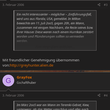
3. Februar 2006
#3
Ein recht interessanter – möglicher – ‚Entführungsfall,
wird uns aus Florida, USA, gemeldet. In Milton
bewachte am 11. Juli 2oo5, gegen 20h, ein Mann,
zusammen mit einigen Nachbarn, die Reste seines bzw.
ihrer Häuser. Diese waren nach einem Hurrikan zerstört
worden und Plünderungen sollten so vermieden
werden.
Zum Vergrößern anklicken....
Er sah nun ein merkwürdiges Licht und hörte ein
‚Generatorengeräusch’, das von einem dreieckigen
Objekt ausging, das keine 20 Meter [sic!] über ihm
Mit freundlicher Genehmigung übernommen
schwebte. Es war schwarz und hatte an seinen Spitzen
von:
http://greyhunter.alien.de
jeweils ein dunkelrotes Licht. Am Boden des Objektes
waren rohrartige Strukturen zu erkennen, es war also
keinesfalls glatt.
GrayFox
G
Gschaftlhuber
Er bemerkte nun, das er nicht mehr sprechen konnte
und sah, das auch seine Nachbarn in den Himmel
blickten. Er verlies seinen Posten und ging in
3. Februar 2006
#4
Vorgarten, als er wieder das ‚Generatorengeräusch’
vernahm und das Objekt plötzlich weg war. Er fühlte
Im März 2oo5 war ein Mann im Teremki-Gebiet, Kiew,
sich sehr furchtsam und hatte einen ‚Blackout’, der ihn
unterwegs, als das Wetter umschlug und alles nach