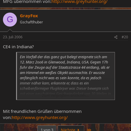
MFG übernommen von:
http://www.greyhunter.org/
über ihnen auftauchte. Sie stiegen aus dem Wagen –
jeder auf seiner Fahrerseite – und beobachteten das
Objekt bis es verschwand. Für sie war das Auftauchen
GrayFox
G
und Verschwinden des UFOs übergangslos erfolgt.
Gschaftlhuber
Groß war also nun das erstaunen, als sie feststellten
das sie plötzlich nebeneinander und barfuss auf der
Straße standen. Schuhe und Socken waren ordentlich
23. Juli 2006
#20
in Reih und Glied auf dem Kotflügel des Wagens
CE4 in Indiana?
‚drapiert’ worden. Sie hatten keine Erinnerung daran
was sich ereignet hatte.
Ein Vorfall der das ganz gut belegt ereignete sich am
12. März 2oo6 in Glenwood, Indiana, USA. Gegen 17h
fuhr der Zeuge auf der Staatsstrasse 44 entlang, als er
am Himmel ein weißes Objekt ausmachte. Er wusste
anfänglich nicht was es sein konnte, da es jedoch
immer näher kam, erkannte er, dass es ein
scheibenförmiger Flugkörper war. Dieser bewegte sich
mit einer geschätzten Geschwindigkeit von 30 Meilen in
Zum Vergrößern anklicken....
der Stunde und drehte sich spiralförmig nach unten,
so als ob er eine Wendeltreppe hinabsteigen würde. Als
das Objekt nur noch 6 Meter über dem Boden war
Mit freundlichen Grüßen übernommen
verschwand es plötzlich spurlos. Die Sichtung dauerte
von:
http://www.greyhunter.org/
gute fünf Minuten.
Letzte
1 von 3
Nächste
Eine Woche später war der Mann in Rushville