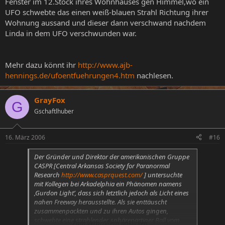
Fenster im 12.Stock ihres Wohnhauses gen Himmel,wo ein
UFO schwebte das einen weiß-blauen Strahl Richtung ihrer
Wohnung aussand und dieser dann verschwand nachdem
Linda in dem UFO verschwunden war.
Mehr dazu könnt ihr
http://www.ajb-
hennings.de/ufoentfuehrungen4.htm
nachlesen.
GrayFox
G
Gschaftlhuber
16. März 2006
#16
Der Gründer und Direktor der amerikanischen Gruppe
CASPR [Central Arkansas Society for Paranormal
Research
http://www.casprquest.com/
] untersuchte
mit Kollegen bei Arkadelphia ein Phänomen namens
‚Gurdon Light’, dass sich letztlich jedoch als Licht eines
nahen Freeway herausstellte. Als sie enttäuscht
zusammenpackten und zu ihren Autos gingen,
schwebte eine strahlender, sphärenartiger Ball vom
Zum Vergrößern anklicken....