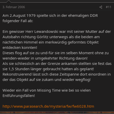
Frau beugte.
3. Februar 2006
#11
Hier folgt nun ein ‚Filmriss’ bzw. ein ‚Blackout’: Die Frau
Am 2.August 1979 spielte sich in der ehemaligen DDR
springt aus dem Bett auf, um sie herum ist es
folgender Fall ab:
stockfinster, laut Wecker ist es 23h45 spät. In der Luft
liegt noch der Geruch des Wesens, doch von diesem
Ein gewisser Herr Lewandowski war mit seiner Mutter auf der
fehlt jede Spur. Alle Geräte im Raum, inkl. der Lampen,
waren ausgeschaltet. Der Sohn der Zeugin lag im Bett
Autobahn richtung Görlitz unterwegs als die beiden am
neben ihr und schlief. An sich dürfte die ganze
nächtlichen Himmel ein merkwürdig geformtes Objekt
Begegnung nur 10 Minuten gedauert haben, doch
entdecken konnten!
waren rund drei Stunden vergangen.
Dieses flog auf sie zu und-für sie im selben Moment ohne zu
wenden-wieder in umgekehrter Richtung davon!
Als sie schliesslich an der Grenze ankamen stellten sie fest das
sie 1,5 Stunden länger gebraucht hatten als geplant!
Rekonstruierend lässt sich diese Zeitspanne dort einordnen in
der das Objekt auf sie zukam und wieder wegflog!
Wieder ein Fall von Missing Time wie bei so vielen
Entführungsfällen!
http://www.parasearch.de/mysteria/fw/fw6028.htm