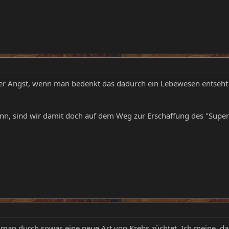
 Angst, wenn man bedenkt das dadurch ein Lebewesen entseht das 
dann, sind wir damit doch auf dem Weg zur Erschaffung des "Sup
s man durch sowas eine neue Art von Krebs züchtet. Ich meine, 