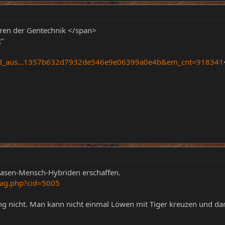
hren der Gentechnik </span>
t"
_und_aus...1357b632d7932de546e9e06399a0e4b&em_cnt=918341
Hasen-Mensch-Hybriden erschaffen.
rag.php?cid=5005
ng nicht. Man kann nicht einmal Löwen mit Tiger kreuzen und d