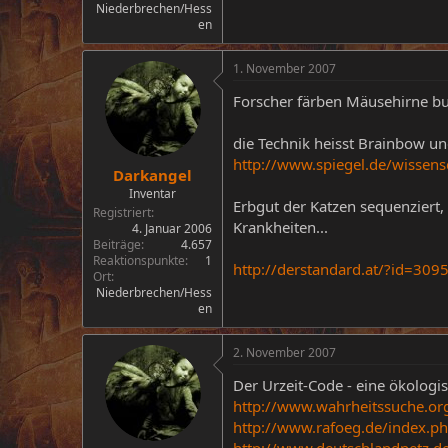
Niederbrechen/Hess
en
1. November 2007
Forscher färben Mäusehirne b
die Technik heisst Brainbow un
http://www.spiegel.de/wissen
Darkangel
Inventar
Erbgut der Katzen sequenziert,
Registriert
Krankheiten...
4. Januar 2006
Beiträge
4.657
Reaktionspunkte
1
http://derstandard.at/?id=309
Ort
Niederbrechen/Hess
en
2. November 2007
Der Urzeit-Code - eine ökologi
http://www.wahrheitssuche.org
http://www.rafoeg.de/index.ph
http://www.deutschlandnetz.d