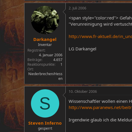
2. Juli 2006
<span style="color:red"> Gefa
"Verunreinigung wird vertusch
http://www.fr-aktuell.de/in
Darkangel
Inventar
LG Darkangel
Registriert
4. Januar 2006
Beiträge
4.657
Reaktionspunkte
1
Ort
Niederbrechen/Hess
en
10. Oktober 2006
S
Wissenschaftler wollen einen 
http://www.paranews.net/beit
Irgendwie glaub ich die Meldu
Steven Inferno
gesperrt