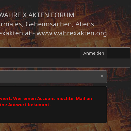
WAHRE X AKTEN FORUM
rmales, Geheimsachen, Aliens
xakten.at
-
www.wahrexakten.org
Anmelden
viert. Wer einen Account möchte: Mail an
 eine Antwort bekommt.