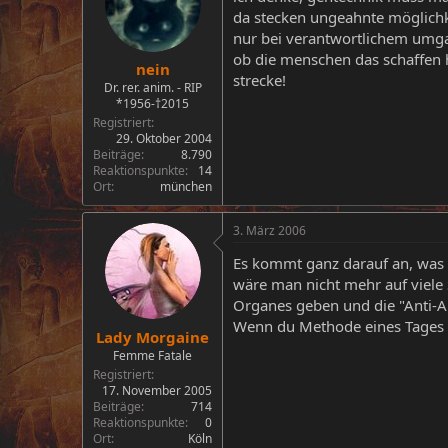
da stecken ungeahnte möglichk
nur bei verantwortlichem um
ob die menschen das schaffen h
nein
strecke!
Dr. rer. anim. - RIP
*1956-†2015
Registriert
29. Oktober 2004
Beiträge
8.790
Reaktionspunkte
14
Ort
münchen
3. März 2006
Es kommt ganz darauf an, was 
wäre man nicht mehr auf viele
Organes geben und die "Anti-A
Wenn du Methode eines Tages a
Lady Morgaine
Femme Fatale
Registriert
17. November 2005
Beiträge
714
Reaktionspunkte
0
Ort
Köln