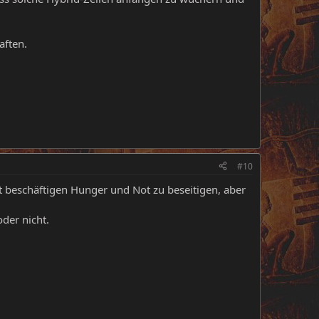
aften.
#10
t beschäftigen Hunger und Not zu beseitigen, aber
oder nicht.