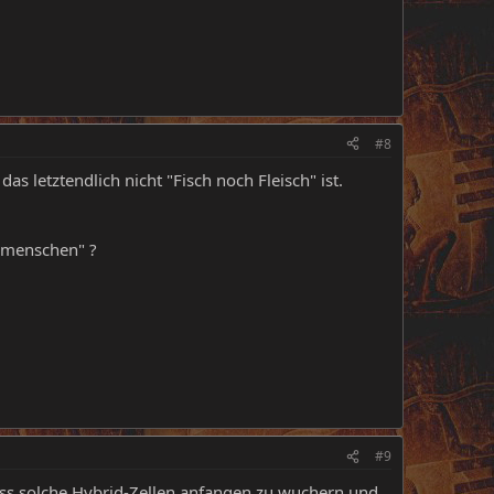
#8
letztendlich nicht "Fisch noch Fleisch" ist.
ermenschen" ?
#9
dass solche Hybrid-Zellen anfangen zu wuchern und