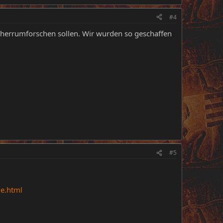
#4
t herrumforschen sollen. Wir wurden so geschaffen
#5
e.html