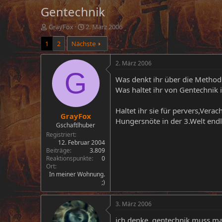
Gentechnik
E
E
GrayFox
2. März 2006
r
r
1
2
Nächste
s
s
t
t
e
e
2. März 2006
l
l
G
Was denkt ihr über die Method
l
l
e
t
Was haltet ihr von Gentechnik
r
a
m
Haltet ihr sie für pervers,Ve
GrayFox
Hungersnöte in der 3.Welt endl
Gschaftlhuber
Registriert
12. Februar 2004
Beiträge
3.809
Reaktionspunkte
0
Ort
In meiner Wohnung.
;)
3. März 2006
ich denke, gentechnik muss man