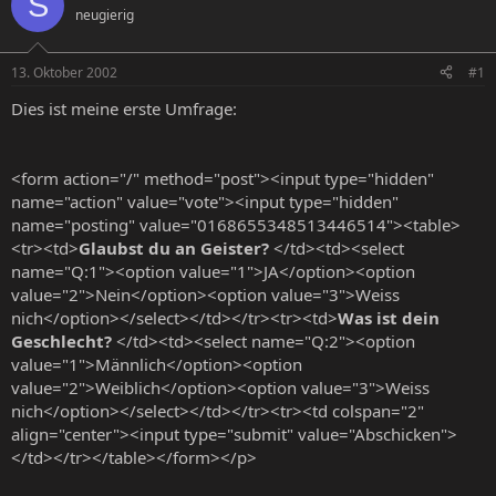
S
neugierig
e
e
l
l
l
l
13. Oktober 2002
#1
e
t
r
a
Dies ist meine erste Umfrage:
m
<form action="/" method="post"><input type="hidden"
name="action" value="vote"><input type="hidden"
name="posting" value="0168655348513446514"><table>
<tr><td>
Glaubst du an Geister?
</td><td><select
name="Q:1"><option value="1">JA</option><option
value="2">Nein</option><option value="3">Weiss
nich</option></select></td></tr><tr><td>
Was ist dein
Geschlecht?
</td><td><select name="Q:2"><option
value="1">Männlich</option><option
value="2">Weiblich</option><option value="3">Weiss
nich</option></select></td></tr><tr><td colspan="2"
align="center"><input type="submit" value="Abschicken">
</td></tr></table></form></p>