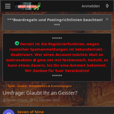
Anmelden
***
Boardregeln und Postingrichtlinien beachten!
***
*****
Derzeit ist die Registrierfunktion, wegen
russischer Spamanmeldungen im Sekundentakt -
deaktiviert. Wer einen Account möchte: Mail an
wahrexakten @ gmx.net mit Nickwunsch. Geduld, es
kann etwas dauern, bis Ihr eine Antwort bekommt.
Wir danken für Euer Verständnis!
*****
Spuk - Geister, Wesenheiten & Erscheinungen
Umfrage: Glaubt ihr an Geister?
E
E
Seven of Nine
13. Oktober 2002
r
r
s
s
Seven of Nine
t
t