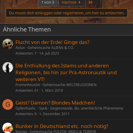
Letzte
1 von 3
Nächste
Du musst dich einloggen oder registrieren, um hier zu antworten.
Ähnliche Themen
Flucht von der Erde! Ginge das?
Astun
Geheimsache ALIENS & CO.
Antworten
7
14. Juli 2023
Die Enthüllung des Islams und anderen
Religionen, bis hin zur Prä-Astronautik und
weiteren VT!
Prometheus94
Geheimsache WELTRELIGIONEN
Antworten
61
1. März 2019
Geist? Dämon? Blondes Mädchen!
G
Gyllenhaalic.
Spuk - Gegenstände, div. unerklärliche Phänomene
Antworten
9
1. Dezember 2011
Bunker in Deutschland etc. noch nötig?
Mango
Geheimsache POLITIK, KRIEG & TERROR