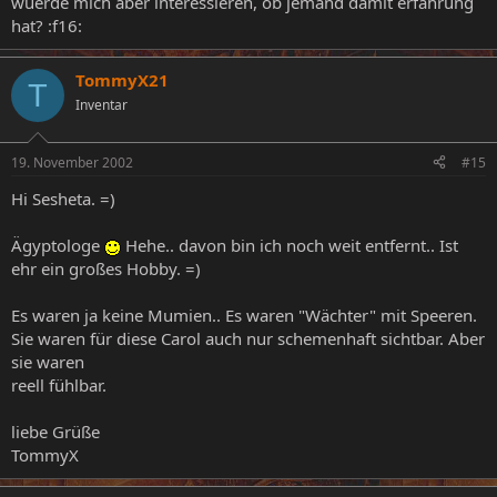
wuerde mich aber interessieren, ob jemand damit erfahrung
hat? :f16:
TommyX21
T
Inventar
19. November 2002
#15
Hi Sesheta. =)
Ägyptologe
Hehe.. davon bin ich noch weit entfernt.. Ist
ehr ein großes Hobby. =)
Es waren ja keine Mumien.. Es waren "Wächter" mit Speeren.
Sie waren für diese Carol auch nur schemenhaft sichtbar. Aber
sie waren
reell fühlbar.
liebe Grüße
TommyX