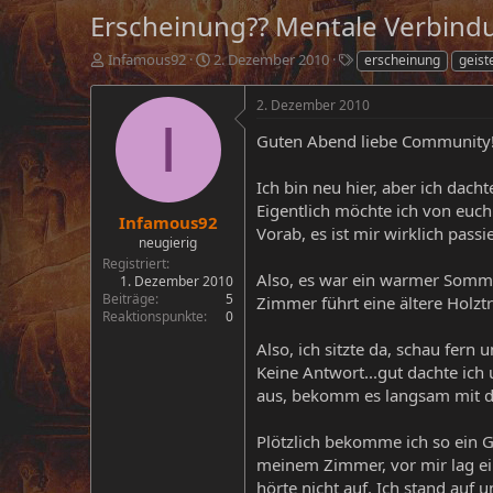
Erscheinung?? Mentale Verbind
E
E
S
Infamous92
2. Dezember 2010
erscheinung
geist
r
r
c
s
s
h
2. Dezember 2010
t
t
l
I
e
e
a
Guten Abend liebe Community
l
l
g
l
l
w
Ich bin neu hier, aber ich dacht
e
t
o
Eigentlich möchte ich von euc
r
a
r
Infamous92
Vorab, es ist mir wirklich passie
m
t
neugierig
e
Registriert
Also, es war ein warmer Somme
1. Dezember 2010
Beiträge
5
Zimmer führt eine ältere Holzt
Reaktionspunkte
0
Also, ich sitzte da, schau fern
Keine Antwort...gut dachte ic
aus, bekomm es langsam mit de
Plötzlich bekomme ich so ein Ge
meinem Zimmer, vor mir lag ei
hörte nicht auf. Ich stand auf u