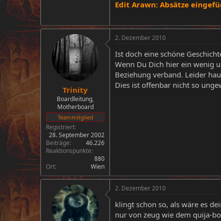
Edit Arawn: Absätze eingefüg
2. Dezember 2010
Ist doch eine schöne Geschicht
Wenn Du Dich hier ein wenig um
Beziehung verband. Leider hau
Dies ist offenbar nicht so unge
Trinity
Boardleitung,
Motherboard
Teammitglied
Registriert
28. September 2002
Beiträge
46.226
Reaktionspunkte
880
Ort
Wien
2. Dezember 2010
klingt schon so, als wäre es d
nur von zeug wie dem quija-bo