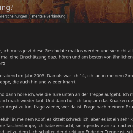
ung?
ererscheinungen
mentale verbindung
!
e, ich muss jetzt diese Geschichte mal los werden und sie nicht all
h mal eine Einschätzung dazu hören und am besten von ähnlichen
rt!
rabend im Jahr 2005. Damals war ich 14, ich lag in meinem Zi
reppe, die auch hin und wieder knarrt.
 und dann höre ich, wie die Türe unten an der Treppe aufgeht. Ich 
h und mach wieder laut. Und dann hör ich langsam das Knacken d
r Angst zu tun, frage wieder, wer da ist. Frage nach meinem Bru
fühl in meinem Kopf, es kitzelt schrecklich, aber es ist ein sehr 
ne Taschenlampe, ich habe versucht, sie irgendwie an zu machen
nd lief zu dem Lichtschalter, der direkt am Ende der Treppe ist, sc