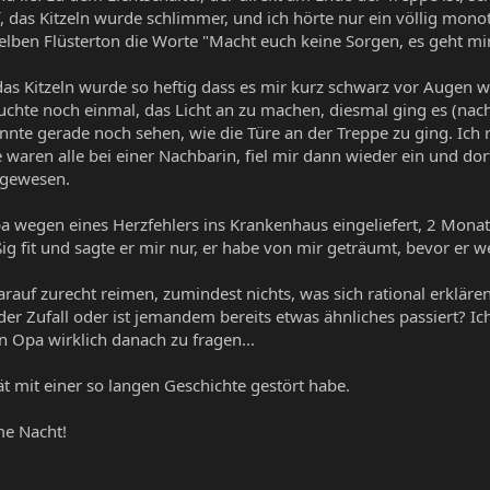
f, das Kitzeln wurde schlimmer, und ich hörte nur ein völlig mo
elben Flüsterton die Worte "Macht euch keine Sorgen, es geht mir
s Kitzeln wurde so heftig dass es mir kurz schwarz vor Augen w
rsuchte noch einmal, das Licht an zu machen, diesmal ging es (na
konnte gerade noch sehen, wie die Türe an der Treppe zu ging. Ic
 waren alle bei einer Nachbarin, fiel mir dann wieder ein und dor
 gewesen.
 wegen eines Herzfehlers ins Krankenhaus eingeliefert, 2 Monate 
ig fit und sagte er mir nur, er habe von mir geträumt, bevor er 
arauf zurecht reimen, zumindest nichts, was sich rational erkläre
der Zufall oder ist jemandem bereits etwas ähnliches passiert? Ic
 Opa wirklich danach zu fragen...
ät mit einer so langen Geschichte gestört habe.
me Nacht!