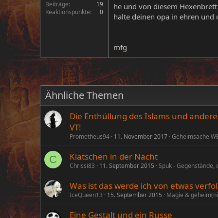
Beiträge
19
he und von diesem Hexenbrett ra
Reaktionspunkte
0
halte deinen opa in ehren und 
mfg
Ähnliche Themen
Die Enthüllung des Islams und anderen
VT!
Prometheus94
11. November 2017
Geheimsache W
Klatschen in der Nacht
C
Chrissi83
11. September 2015
Spuk - Gegenstände, 
Was ist das werde ich von etwas verfol
IceQueen13
15. September 2015
Magie & geheim(ni
Eine Gestalt und ein Russe