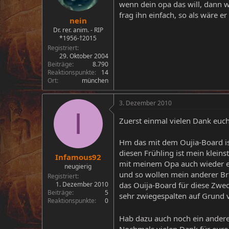
wenn dein opa das will, dann w
frag ihn einfach, so als wäre er 
nein
Dr. rer. anim. - RIP
*1956-†2015
Registriert
29. Oktober 2004
Beiträge
8.790
Reaktionspunkte
14
Ort
münchen
3. Dezember 2010
I
Zuerst einmal vielen Dank euch
Hm das mit dem Oujia-Board ist 
diesen Frühling ist mein klein
Infamous92
mit meinem Opa auch wieder ei
neugierig
und so wollen mein anderer Br
Registriert
das Ouija-Board für diese Zwec
1. Dezember 2010
Beiträge
5
sehr zwiegespalten auf Grund v
Reaktionspunkte
0
Hab dazu auch noch ein andere
Nochmals vielen Dank für eure