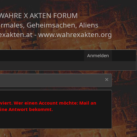
WAHRE X AKTEN FORUM
rmales, Geheimsachen, Aliens
xakten.at
-
www.wahrexakten.org
Anmelden
viert. Wer einen Account möchte: Mail an
 eine Antwort bekommt.