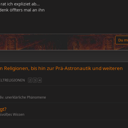
t ich expliziet ab...
denk öffters mal an ihn
Du mu
 Religionen, bis hin zur Prä-Astronautik und weiteren
ELTRELIGIONEN
2
3
4
div. unerklärliche Phänomene
gt?
svoll)es Wissen