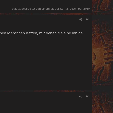
Zuletzt bearbeitet von einem Moderator:
2. Dezember 2010
#2
enen Menschen hatten, mit denen sie eine innige
#3