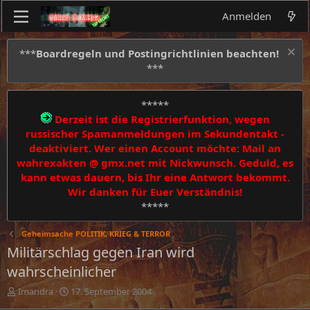
Anmelden
***
Boardregeln und Postingrichtlinien beachten!
***
*****
Derzeit ist die Registrierfunktion, wegen
russischer Spamanmeldungen im Sekundentakt -
deaktiviert. Wer einen Account möchte: Mail an
wahrexakten @ gmx.net mit Nickwunsch. Geduld, es
kann etwas dauern, bis Ihr eine Antwort bekommt.
Wir danken für Euer Verständnis!
*****
Geheimsache POLITIK, KRIEG & TERROR
Militärschlag gegen Iran wird
wahrscheinlicher
E
E
Imandra
17. September 2004
r
r