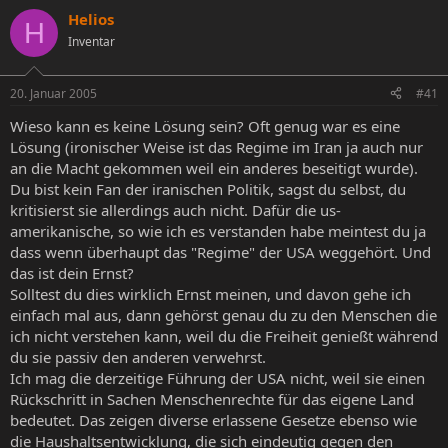
s
s
Helios
H
t
t
Inventar
e
e
l
l
l
l
20. Januar 2005
#41
e
t
r
a
Wieso kann es keine Lösung sein? Oft genug war es eine
m
Lösung (ironischer Weise ist das Regime im Iran ja auch nur
an die Macht gekommen weil ein anderes beseitigt wurde).
Du bist kein Fan der iranischen Politik, sagst du selbst, du
kritisierst sie allerdings auch nicht. Dafür die us-
amerikanische, so wie ich es verstanden habe meintest du ja
dass wenn überhaupt das "Regime" der USA weggehört. Und
das ist dein Ernst?
Solltest du dies wirklich Ernst meinen, und davon gehe ich
einfach mal aus, dann gehörst genau du zu den Menschen die
ich nicht verstehen kann, weil du die Freiheit genießt während
du sie passiv den anderen verwehrst.
Ich mag die derzeitige Führung der USA nicht, weil sie einen
Rückschritt in Sachen Menschenrechte für das eigene Land
bedeutet. Das zeigen diverse erlassene Gesetze ebenso wie
die Haushaltsentwicklung, die sich eindeutig gegen den