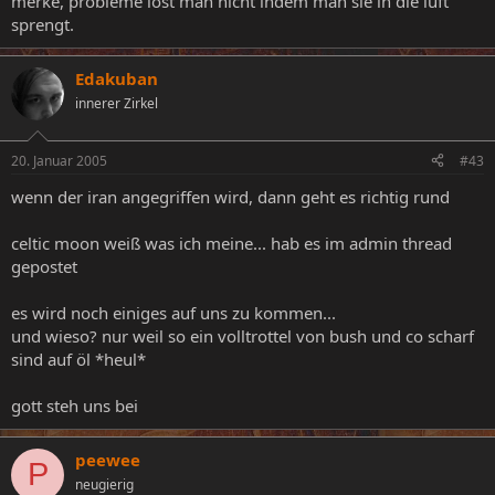
merke, probleme löst man nicht indem man sie in die luft
sprengt.
Edakuban
innerer Zirkel
20. Januar 2005
#43
wenn der iran angegriffen wird, dann geht es richtig rund
celtic moon weiß was ich meine... hab es im admin thread
gepostet
es wird noch einiges auf uns zu kommen...
und wieso? nur weil so ein volltrottel von bush und co scharf
sind auf öl *heul*
gott steh uns bei
peewee
P
neugierig