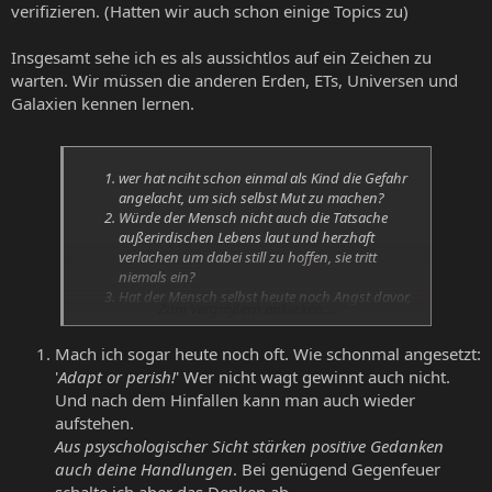
verifizieren. (Hatten wir auch schon einige Topics zu)
Insgesamt sehe ich es als aussichtlos auf ein Zeichen zu
warten. Wir müssen die anderen Erden, ETs, Universen und
Galaxien kennen lernen.
wer hat nciht schon einmal als Kind die Gefahr
angelacht, um sich selbst Mut zu machen?
Würde der Mensch nicht auch die Tatsache
außerirdischen Lebens laut und herzhaft
verlachen um dabei still zu hoffen, sie tritt
niemals ein?
Hat der Mensch selbst heute noch Angst davor,
Zum Vergrößern anklicken....
nciht der zu sein, der er gerne wäre?
Mach ich sogar heute noch oft. Wie schonmal angesetzt:
'
Adapt or perish!
' Wer nicht wagt gewinnt auch nicht.
Und nach dem Hinfallen kann man auch wieder
aufstehen.
Aus psyschologischer Sicht stärken positive Gedanken
auch deine Handlungen
. Bei genügend Gegenfeuer