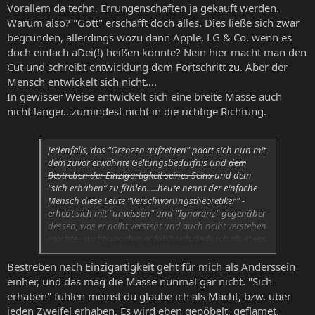
Vorallem da techn. Errungenschaften ja gekauft werden.
Warum also? "Gott" erschafft doch alles. Dies ließe sich zwar
begründen, allerdings wozu dann Apple, LG & Co. wenn es
doch einfach aDei(!) heißen könnte? Nein hier macht man den
Cut und schreibt entwicklung dem Fortschritt zu. Aber der
Mensch entwickelt sich nicht....
In gewisser Weise entwickelt sich eine breite Masse auch
nicht länger...zumindest nicht in die richtige Richtung.
Jedenfalls, das "Grenzen aufzeigen" paart sich nun mit
dem zuvor erwähnte Geltungsbedürfnis und
dem
Bestreben der Einzigartigkeit seines Seins
und dem
"sich erhaben“ zu fühlen.....heute nennt der einfache
Mensch diese Leute "Verschwörungstheoretiker" -
erhebt sich mit "unwissen" und "Ignoranz" gegenüber
dessen, was er nciht versteht und auch nciht verstehen
möchte - wichtiger aber, er fühlt sich dadurch als etwas
Zum Vergrößern anklicken....
besseres..
Bestreben nach Einzigartigkeit geht für mich als Anderssein
einher, und das mag die Masse nunmal gar nicht. "Sich
erhaben" fühlen meinst du glaube ich als Macht, bzw. über
jeden Zweifel erhaben. Es wird eben gepöbelt, geflamet,