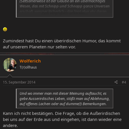
(Seltsamerweise ist der Glaube an ein übermächtiges
Wesen, das mit Schnipp und Schnapp ganze Unversen
erschaft, weniger lächerlich - das liegt aber ehr daran,
Zum Vergrößern anklicken....
dass man dann keine Fragen mehr stellen muss, denn
die Antwort ist ja jenes ebend erwähntes
Allmachtswesen)
Zumindest hast Du einen überirdischen Humor, das kommt
auf unserem Planeten nur selten vor.
Wolferich
T(r)ollhaus
15. September 2014
#4
Und wo immer man mit dieser Meinung auftaucht, es
gebe Ausserirdisches Leben, stößt man auf Ablehnung,
auf offenes Lachen oder auf dumme(!) Bemerkungen.
Kann ich nicht bestätigen. Die Frage, ob die Außerirdischen
bei uns auf der Erde aus und eingehen, ist dann wieder eine
andere.