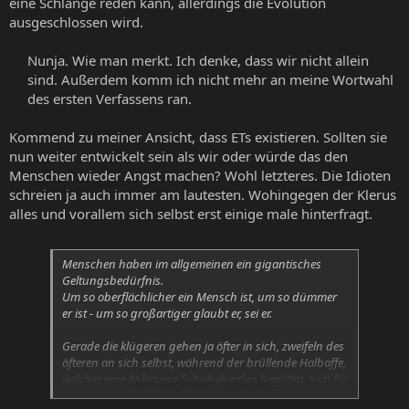
eine Schlange reden kann, allerdings die Evolution
ausgeschlossen wird.
Nunja. Wie man merkt. Ich denke, dass wir nicht allein
sind. Außerdem komm ich nicht mehr an meine Wortwahl
des ersten Verfassens ran.​
Kommend zu meiner Ansicht, dass ETs existieren. Sollten sie
nun weiter entwickelt sein als wir oder würde das den
Menschen wieder Angst machen? Wohl letzteres. Die Idioten
schreien ja auch immer am lautesten. Wohingegen der Klerus
alles und vorallem sich selbst erst einige male hinterfragt.
Menschen haben im allgemeinen ein gigantisches
Geltungsbedürfnis.
Um so oberflächlicher ein Mensch ist, um so dümmer
er ist - um so großartiger glaubt er, sei er.
Gerade die klügeren gehen ja öfter in sich, zweifeln des
öfteren an sich selbst, während der brüllende Halbaffe,
welcher eine Anleitung Schuhebinden benötigt, sich für
Zum Vergrößern anklicken....
den allwissenden König der Welt hällt.