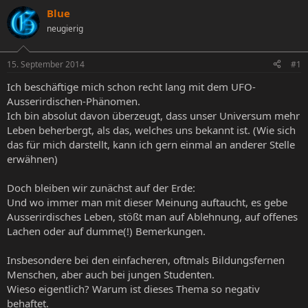
s
s
Blue
t
t
neugierig
e
e
l
l
l
l
15. September 2014
#1
e
t
r
a
Ich beschäftige mich schon recht lang mit dem UFO-
m
Ausserirdischen-Phänomen.
Ich bin absolut davon überzeugt, dass unser Universum mehr
Leben beherbergt, als das, welches uns bekannt ist. (Wie sich
das für mich darstellt, kann ich gern einmal an anderer Stelle
erwähnen)
Doch bleiben wir zunächst auf der Erde:
Und wo immer man mit dieser Meinung auftaucht, es gebe
Ausserirdisches Leben, stößt man auf Ablehnung, auf offenes
Lachen oder auf dumme(!) Bemerkungen.
Insbesondere bei den einfacheren, oftmals Bildungsfernen
Menschen, aber auch bei jungen Studenten.
Wieso eigentlich? Warum ist dieses Thema so negativ
behaftet.