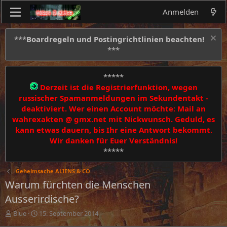
Anmelden
***
Boardregeln und Postingrichtlinien beachten!
***
*****
Derzeit ist die Registrierfunktion, wegen
russischer Spamanmeldungen im Sekundentakt -
deaktiviert. Wer einen Account möchte: Mail an
wahrexakten @ gmx.net mit Nickwunsch. Geduld, es
kann etwas dauern, bis Ihr eine Antwort bekommt.
Wir danken für Euer Verständnis!
*****
Geheimsache ALIENS & CO.
Warum fürchten die Menschen
Ausserirdische?
E
E
Blue
15. September 2014
r
r