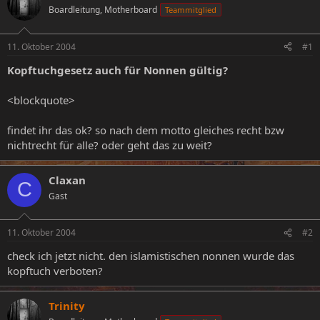
Boardleitung, Motherboard
Teammitglied
e
e
l
l
l
l
11. Oktober 2004
#1
e
t
r
a
Kopftuchgesetz auch für Nonnen gültig?
m
<blockquote>
findet ihr das ok? so nach dem motto gleiches recht bzw
nichtrecht für alle? oder geht das zu weit?
Claxan
C
Gast
11. Oktober 2004
#2
check ich jetzt nicht. den islamistischen nonnen wurde das
kopftuch verboten?
Trinity