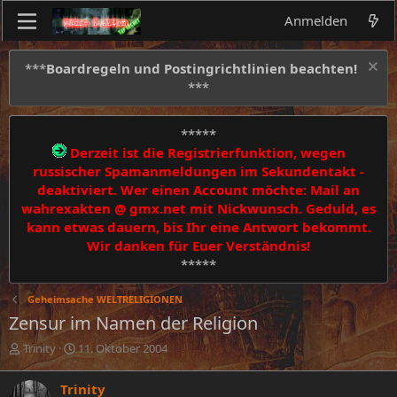
Anmelden
***
Boardregeln und Postingrichtlinien beachten!
***
*****
Derzeit ist die Registrierfunktion, wegen
russischer Spamanmeldungen im Sekundentakt -
deaktiviert. Wer einen Account möchte: Mail an
wahrexakten @ gmx.net mit Nickwunsch. Geduld, es
kann etwas dauern, bis Ihr eine Antwort bekommt.
Wir danken für Euer Verständnis!
*****
Geheimsache WELTRELIGIONEN
Zensur im Namen der Religion
E
E
Trinity
11. Oktober 2004
r
r
s
s
Trinity
t
t