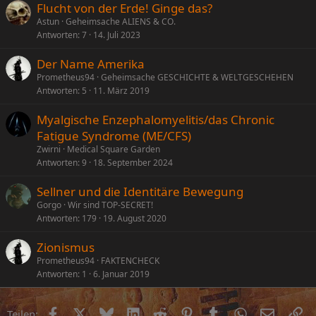
Flucht von der Erde! Ginge das?
Astun
Geheimsache ALIENS & CO.
Antworten
7
14. Juli 2023
Der Name Amerika
Prometheus94
Geheimsache GESCHICHTE & WELTGESCHEHEN
Antworten
5
11. März 2019
Myalgische Enzephalomyelitis/das Chronic
Fatigue Syndrome (ME/CFS)
Zwirni
Medical Square Garden
Antworten
9
18. September 2024
Sellner und die Identitäre Bewegung
Gorgo
Wir sind TOP-SECRET!
Antworten
179
19. August 2020
Zionismus
Prometheus94
FAKTENCHECK
Antworten
1
6. Januar 2019
Facebook
X (Twitter)
Bluesky
LinkedIn
Reddit
Pinterest
Tumblr
WhatsApp
E-Mail
Li
Teilen: