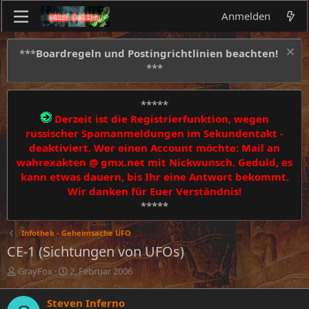
Anmelden
***
Boardregeln und Postingrichtlinien beachten!
***
*****
Derzeit ist die Registrierfunktion, wegen
russischer Spamanmeldungen im Sekundentakt -
deaktiviert. Wer einen Account möchte: Mail an
wahrexakten @ gmx.net mit Nickwunsch. Geduld, es
kann etwas dauern, bis Ihr eine Antwort bekommt.
Wir danken für Euer Verständnis!
*****
Infothek - Geheimsache UFO
CE-1 (Sichtungen von UFOs)
E
E
GrayFox
2. Februar 2006
r
r
s
s
Steven Inferno
t
t