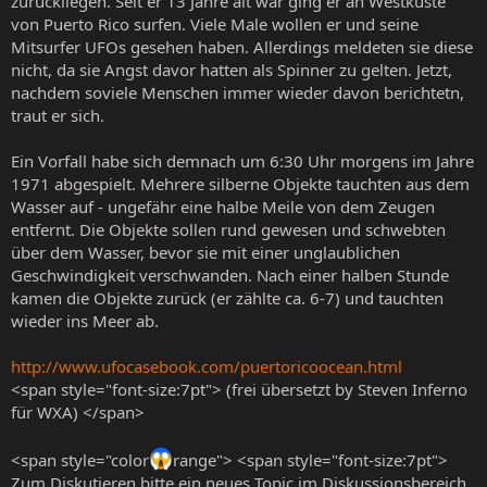
zurückliegen. Seit er 13 Jahre alt war ging er an Westküste
von Puerto Rico surfen. Viele Male wollen er und seine
Mitsurfer UFOs gesehen haben. Allerdings meldeten sie diese
nicht, da sie Angst davor hatten als Spinner zu gelten. Jetzt,
nachdem soviele Menschen immer wieder davon berichtetn,
traut er sich.
Ein Vorfall habe sich demnach um 6:30 Uhr morgens im Jahre
1971 abgespielt. Mehrere silberne Objekte tauchten aus dem
Wasser auf - ungefähr eine halbe Meile von dem Zeugen
entfernt. Die Objekte sollen rund gewesen und schwebten
über dem Wasser, bevor sie mit einer unglaublichen
Geschwindigkeit verschwanden. Nach einer halben Stunde
kamen die Objekte zurück (er zählte ca. 6-7) und tauchten
wieder ins Meer ab.
http://www.ufocasebook.com/puertoricoocean.html
<span style="font-size:7pt"> (frei übersetzt by Steven Inferno
für WXA) </span>
<span style="color
range"> <span style="font-size:7pt">
Zum Diskutieren bitte ein neues Topic im Diskussionsbereich