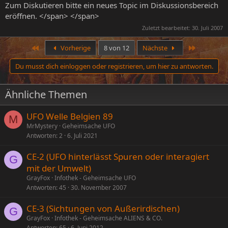
Zum Diskutieren bitte ein neues Topic im Diskussionsbereich
eröffnen. </span> </span>
Zuletzt bearbeitet:
30. Juli 2007
Erste
Letzte
Vorherige
8 von 12
Nächste
Du musst dich einloggen oder registrieren, um hier zu antworten.
Ähnliche Themen
UFO Welle Belgien 89
M
MrMystery
Geheimsache UFO
Antworten
2
6. Juli 2021
CE-2 (UFO hinterlässt Spuren oder interagiert
G
mit der Umwelt)
GrayFox
Infothek - Geheimsache UFO
Antworten
45
30. November 2007
CE-3 (Sichtungen von Außerirdischen)
G
GrayFox
Infothek - Geheimsache ALIENS & CO.
Antworten
65
6. Juni 2012