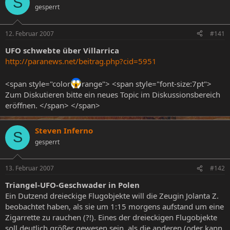
S
gesperrt
e
e
l
l
l
l
12. Februar 2007
#141
e
t
r
a
UFO schwebte über Villarrica
m
http://paranews.net/beitrag.php?cid=5951
<span style="color
range"> <span style="font-size:7pt">
Zum Diskutieren bitte ein neues Topic im Diskussionsbereich
eröffnen. </span> </span>
Steven Inferno
S
gesperrt
13. Februar 2007
#142
Triangel-UFO-Geschwader in Polen
Ein Dutzend dreieckige Flugobjekte will die Zeugin Jolanta Z.
beobachtet haben, als sie um 1:15 morgens aufstand um eine
Zigarrette zu rauchen (?!). Eines der dreieckigen Flugobjekte
soll deutlich größer gewesen sein, als die anderen (oder kann